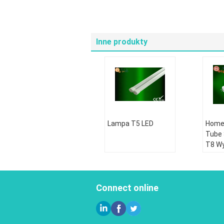
Inne produkty
Lampa T5 LED
Home
Tube 
T8 Wy
Effic
White
Connect online