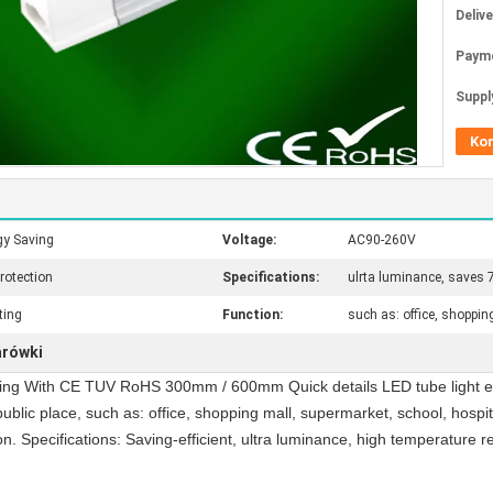
Deliv
Paym
Supply
Ko
gy Saving
Voltage:
AC90-260V
rotection
Specifications:
ulrta luminance, saves
ting
Function:
such as: office, shoppin
arówki
ving With CE TUV RoHS 300mm / 600mm Quick details LED tube light 
ublic place, such as: office, shopping mall, supermarket, school, hospit
. Specifications: Saving-efficient, ultra luminance, high temperature re