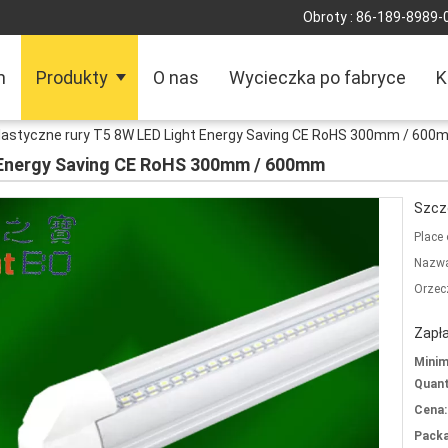
Obroty :
86-189-8989-
m
Produkty
O nas
Wycieczka po fabryce
K
lastyczne rury T5 8W LED Light Energy Saving CE RoHS 300mm / 600
t Energy Saving CE RoHS 300mm / 600mm
Szcz
Place 
Nazwa
Orzec
Zapła
Mini
Quant
Cena:
Packa