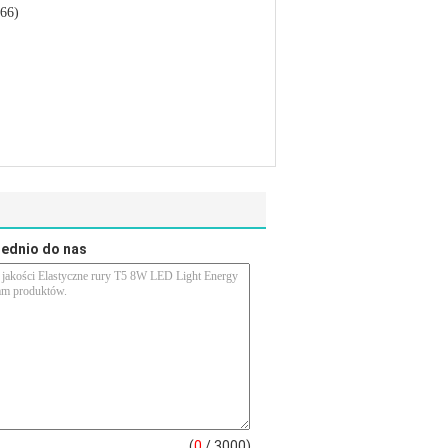
66)
rednio do nas
(
0
/ 3000)