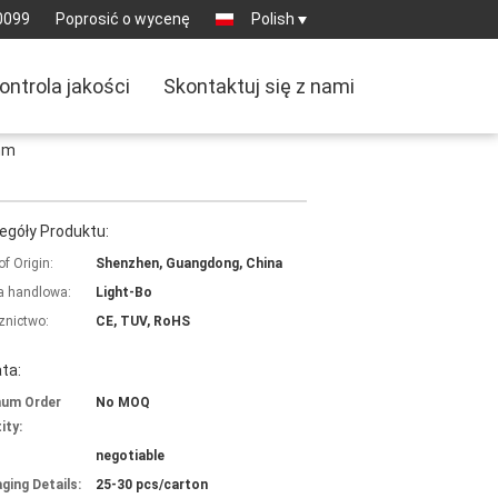
0099
Poprosić o wycenę
Polish
ontrola jakości
Skontaktuj się z nami
mm
egóły Produktu:
of Origin:
Shenzhen, Guangdong, China
 handlowa:
Light-Bo
znictwo:
CE, TUV, RoHS
ta:
mum Order
No MOQ
ity:
negotiable
ging Details:
25-30 pcs/carton