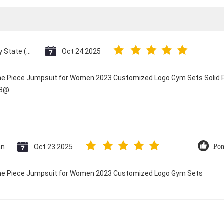
Vatican City State (Holy See)
Oct 24.2025
One Piece Jumpsuit for Women 2023 Customized Logo Gym Sets Solid P
23@
an
Oct 23.2025
Pom
 One Piece Jumpsuit for Women 2023 Customized Logo Gym Sets