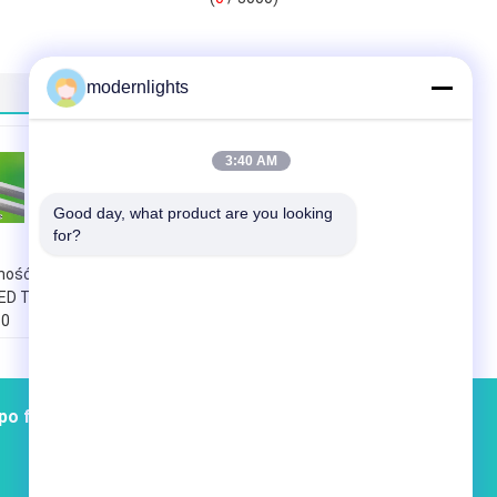
modernlights
3:40 AM
Good day, what product are you looking 
for?
ność
240 Volt Natural
LED T8
White T5 SMD LED
30
Light Tube Dla
 Dla
1200mm Fabryka
4000K
po fabryce
Łączność
Sitemap