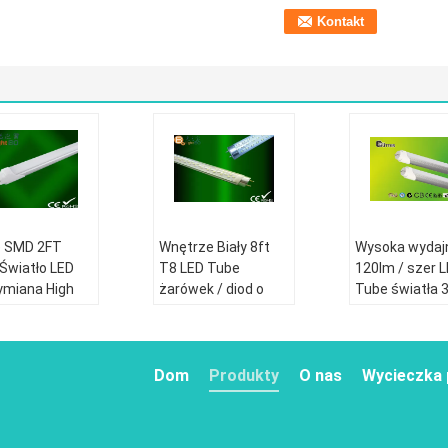
 SMD 2FT
Wnętrze Biały 8ft
Wysoka wydaj
Światło LED
T8 LED Tube
120lm / szer 
miana High
żarówek / diod o
Tube światła 
iency Natural
urząd AC 90V - 260V
Watt SMD3014
 AC 120 V
Super Market
Dom
Produkty
O nas
Wycieczka 