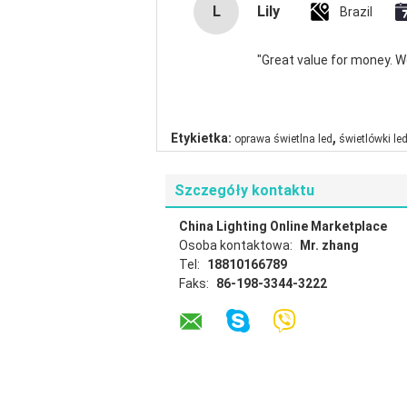
L
Lily
Brazil
"Great value for money. Wor
,
Etykietka:
oprawa świetlna led
świetlówki le
Szczegóły kontaktu
China Lighting Online Marketplace
Osoba kontaktowa:
Mr. zhang
Tel:
18810166789
Faks:
86-198-3344-3222