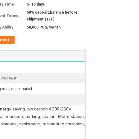
ery Time:
5- 15 days
50% deposit,balance before
ent Terms:
shipment (T/T)
 Ability:
50,000 PCS/Month
ntakt
 70% power
g mall, supermarket
energy saving low carbon AC90-260V
al, museum, parking, station, Metro station,
sistence, sesistance, resistant to corrosion,