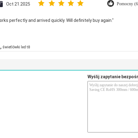
Oct 21.2025
Pomocny (6
ks perfectly and arrived quickly. Will definitely buy again."
,
d
świetlówki led t8
Wyślij zapytanie bezpoś