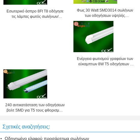
Φως 30 Watt SMD3014 σωλήνων
Εσωτερικό άσπρο 8Ft T8 οδήγησε
των οδηγήσεων υψηλής
τις λάμπες φωτός σωλήνων/
αποδοτικότητας 120lm/w T8 για
εκπέμποντας τις διόδους για το
την υπεραγορά
εναλλασσόμενο ρεύμα γραφείων
90V - 260V
Ενέργεια φωτισμού γραφείων των
εύκαμπτων 8W T5 οδηγήσεων -
αποταμίευση με 300mm/600mm
240 αντικατάσταση των οδηγήσεων
βολτ SMD για T5 τους φθορισμού
σωλήνες, 1200mm
Σχετικές αναζητήσεις:
Οδηγημένο ελαφρύ προσάρτημα σωλήνων