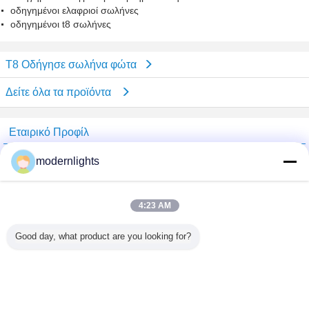
οδηγημένοι ελαφριοί σωλήνες
οδηγημένοι t8 σωλήνες
Τ8 Οδήγησε σωλήνα φώτα
Δείτε όλα τα προϊόντα
Εταιρικό Προφίλ
China Lighting Online Marketplace
modernlights
Verified προμηθευτές
Trust Seal
Verified Suplier
4:23 AM
Good day, what product are you looking for?
Σπίτι
Όλα τα Προϊόντα
Περίπου εμείς