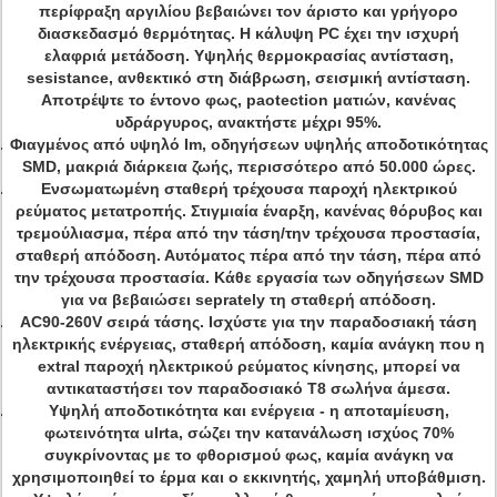
περίφραξη αργιλίου βεβαιώνει τον άριστο και γρήγορο
διασκεδασμό θερμότητας. Η κάλυψη PC έχει την ισχυρή
ελαφριά μετάδοση. Υψηλής θερμοκρασίας αντίσταση,
sesistance, ανθεκτικό στη διάβρωση, σεισμική αντίσταση.
Αποτρέψτε το έντονο φως, paotection ματιών, κανένας
υδράργυρος, ανακτήστε μέχρι 95%.
Φιαγμένος από υψηλό Im, οδηγήσεων υψηλής αποδοτικότητας
SMD, μακριά διάρκεια ζωής, περισσότερο από 50.000 ώρες.
Ενσωματωμένη σταθερή τρέχουσα παροχή ηλεκτρικού
ρεύματος μετατροπής. Στιγμιαία έναρξη, κανένας θόρυβος και
τρεμούλιασμα, πέρα από την τάση/την τρέχουσα προστασία,
σταθερή απόδοση. Αυτόματος πέρα από την τάση, πέρα από
την τρέχουσα προστασία. Κάθε εργασία των οδηγήσεων SMD
για να βεβαιώσει seprately τη σταθερή απόδοση.
AC90-260V σειρά τάσης. Ισχύστε για την παραδοσιακή τάση
ηλεκτρικής ενέργειας, σταθερή απόδοση, καμία ανάγκη που η
extral παροχή ηλεκτρικού ρεύματος κίνησης, μπορεί να
αντικαταστήσει τον παραδοσιακό T8 σωλήνα άμεσα.
Υψηλή αποδοτικότητα και ενέργεια - η αποταμίευση,
φωτεινότητα ulrta, σώζει την κατανάλωση ισχύος 70%
συγκρίνοντας με το φθορισμού φως, καμία ανάγκη να
χρησιμοποιηθεί το έρμα και ο εκκινητής, χαμηλή υποβάθμιση.