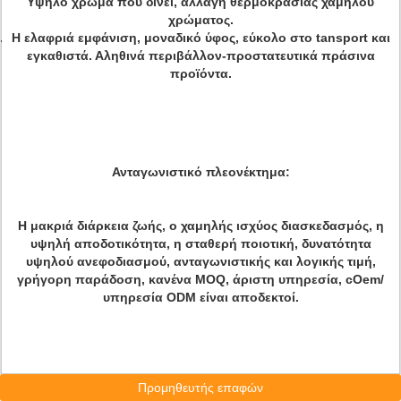
Υψηλό χρώμα που δίνει, αλλαγή θερμοκρασίας χαμηλού
χρώματος.
Η ελαφριά εμφάνιση, μοναδικό ύφος, εύκολο στο tansport και
εγκαθιστά. Αληθινά περιβάλλον-προστατευτικά πράσινα
προϊόντα.
Ανταγωνιστικό πλεονέκτημα:
Η μακριά διάρκεια ζωής, ο χαμηλής ισχύος διασκεδασμός, η
υψηλή αποδοτικότητα, η σταθερή ποιοτική, δυνατότητα
υψηλού ανεφοδιασμού, ανταγωνιστικής και λογικής τιμή,
γρήγορη παράδοση, κανένα MOQ, άριστη υπηρεσία, cOem/
υπηρεσία ODM είναι αποδεκτοί.
Προμηθευτής επαφών