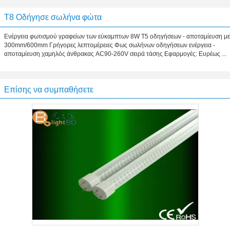
Τ8 Οδήγησε σωλήνα φώτα
Ενέργεια φωτισμού γραφείων των εύκαμπτων 8W T5 οδηγήσεων - αποταμίευση με
300mm/600mm Γρήγορες λεπτομέρειες Φως σωλήνων οδηγήσεων ενέργεια -
αποταμίευση χαμηλός άνθρακας AC90-260V σειρά τάσης Εφαρμογές: Ευρέως ...
Επίσης να συμπαθήσετε