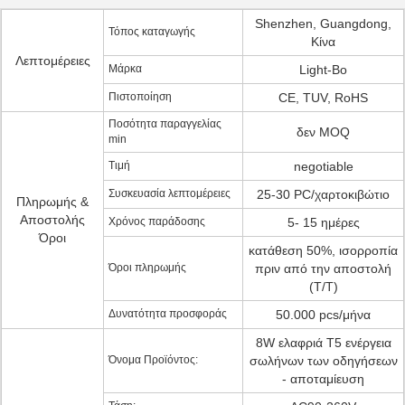
Shenzhen, Guangdong,
Τόπος καταγωγής
Κίνα
Λεπτομέρειες
Μάρκα
Light-Bo
Πιστοποίηση
CE, TUV, RoHS
Ποσότητα παραγγελίας
δεν MOQ
min
Τιμή
negotiable
Συσκευασία λεπτομέρειες
25-30 PC/χαρτοκιβώτιο
Πληρωμής &
Αποστολής
Χρόνος παράδοσης
5- 15 ημέρες
Όροι
κατάθεση 50%, ισορροπία
Όροι πληρωμής
πριν από την αποστολή
(T/T)
Δυνατότητα προσφοράς
50.000 pcs/μήνα
8W ελαφριά T5 ενέργεια
Όνομα Προϊόντος:
σωλήνων των οδηγήσεων
- αποταμίευση