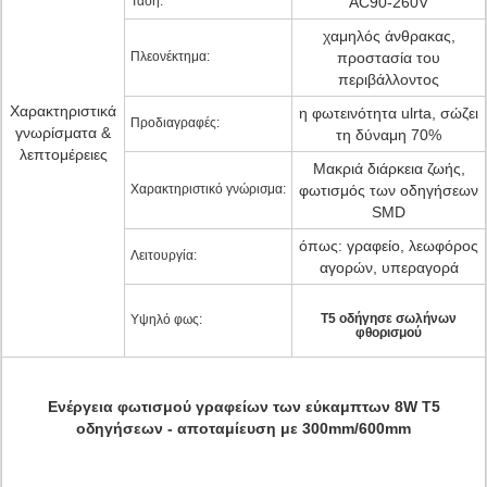
Τάση:
AC90-260V
χαμηλός άνθρακας,
Πλεονέκτημα:
προστασία του
περιβάλλοντος
Χαρακτηριστικά
η φωτεινότητα ulrta, σώζει
Προδιαγραφές:
γνωρίσματα &
τη δύναμη 70%
λεπτομέρειες
Μακριά διάρκεια ζωής,
Χαρακτηριστικό γνώρισμα:
φωτισμός των οδηγήσεων
SMD
όπως: γραφείο, λεωφόρος
Λειτουργία:
αγορών, υπεραγορά
Τ5 οδήγησε σωλήνων
Υψηλό φως:
φθορισμού
Ενέργεια φωτισμού γραφείων των εύκαμπτων 8W T5
οδηγήσεων - αποταμίευση με 300mm/600mm