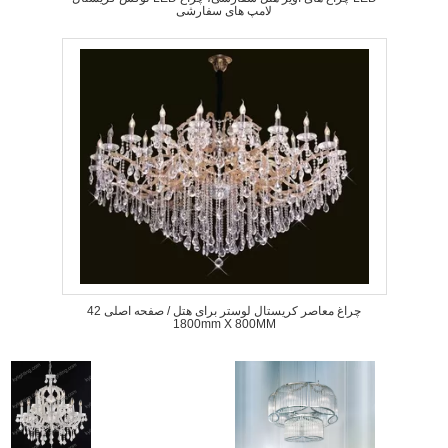
لامپ های سفارشی
42 چراغ معاصر کریستال لوستر برای هتل / صفحه اصلی
1800mm X 800MM