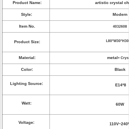
Product Name:
artistic crystal
ch
Style:
Modern
Item No.
4032608
L80*W30*H3
Product Size:
Material:
metal
+ Crys
Color:
Black
Lighting Source:
E14*8
Watt:
60W
Voltage:
110V~240