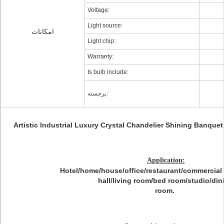
Voltage:
Light source:
امکانات
Light chip:
Warranty:
Is bulb include:
برجسته:
Artistic Industrial Luxury Crystal Chandelier Shining Banque
Application:
Hotel/home/house/office/restaurant/commercial
hall/living room/bed room/studio/din
room.