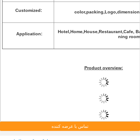
Customized:
color,packing,Logo,dimension,l
Hotel,Home,House,Restaurant,Cafe, Ba
Application:
ning room
Product overview:
تماس با عرضه کننده