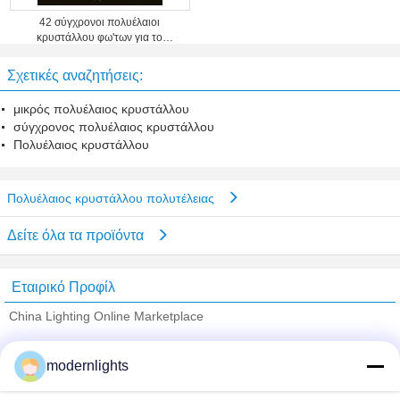
42 σύγχρονοι πολυέλαιοι
κρυστάλλου φω'των για το
ξενοδοχείο/το σπίτι 1800mm X
800mm
Σχετικές αναζητήσεις:
μικρός πολυέλαιος κρυστάλλου
σύγχρονος πολυέλαιος κρυστάλλου
Πολυέλαιος κρυστάλλου
Πολυέλαιος κρυστάλλου πολυτέλειας
Δείτε όλα τα προϊόντα
Εταιρικό Προφίλ
China Lighting Online Marketplace
Verified προμηθευτές
modernlights
Trust Seal
Verified Suplier