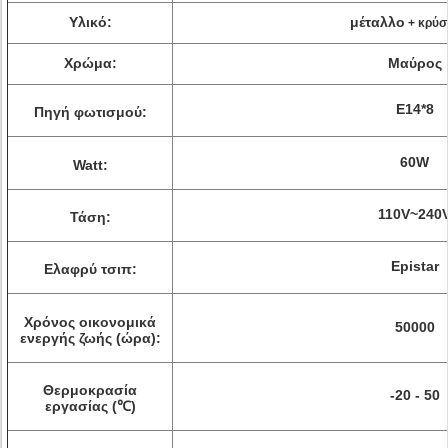
Υλικό:
μέταλλο
+ κρύσ
Χρώμα:
Μαύρος
E14*8
Πηγή φωτισμού:
60W
Watt:
110V~240
Τάση:
Epistar
Ελαφρύ τσιπ:
Χρόνος οικονομικά
50000
ενεργής ζωής (ώρα):
Θερμοκρασία
-20 - 50
εργασίας (℃)