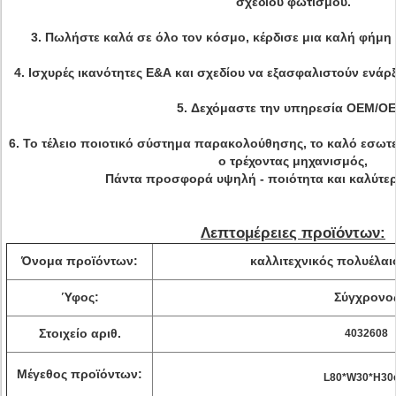
σχεδίου φωτισμού.
3. Πωλήστε καλά σε όλο τον κόσμο, κέρδισε μια καλή φήμη
4. Ισχυρές ικανότητες Ε&Α και σχεδίου να εξασφαλιστούν ενάρ
5.
Δεχόμαστε την υπηρεσία OEM/OE
6. Το τέλειο ποιοτικό σύστημα παρακολούθησης, το καλό εσωτε
ο τρέχοντας μηχανισμός,
Πάντα προσφορά υψηλή - ποιότητα και καλύτερ
Λεπτομέρειες προϊόντων:
Όνομα προϊόντων:
καλλιτεχνικός
πολυέλαι
Ύφος:
Σύγχρονο
Στοιχείο αριθ.
4032608
Μέγεθος προϊόντων:
L80*W30*H3