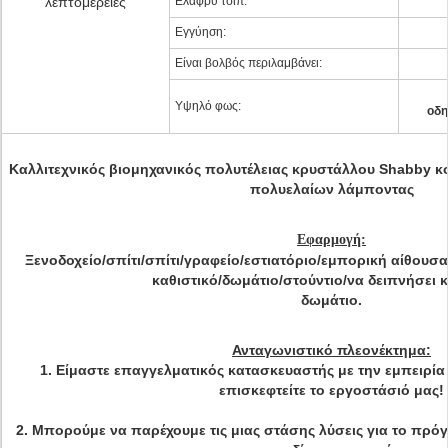
λεπτομέρειες
Ελαφρύ τσιπ:
Εγγύηση:
Είναι βολβός περιλαμβάνει:
Υψηλό φως:
οδη
Καλλιτεχνικός βιομηχανικός πολυτέλειας κρυστάλλου Shabby 
πολυελαίων λάμποντας
Εφαρμογή:
Ξενοδοχείο/σπίτι/σπίτι/γραφείο/εστιατόριο/εμπορική αίθου
καθιστικό/δωμάτιο/στούντιο/να δειπνήσει 
δωμάτιο.
Ανταγωνιστικό πλεονέκτημα:
1. Είμαστε επαγγελματικός κατασκευαστής με την εμπειρία
επισκεφτείτε το εργοστάσιό μας!
2. Μπορούμε να παρέχουμε τις μιας στάσης λύσεις για το πρό