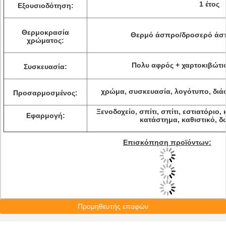
1 έτος
Εξουσιοδότηση:
Θερμοκρασία
Θερμό άσπρο/δροσερό άσπ
χρώματος:
Πολυ αφρός + χαρτοκιβώτιο
Συσκευασία:
χρώμα, συσκευασία, λογότυπο, διά
Προσαρμοσμένος:
Ξενοδοχείο, σπίτι, σπίτι, εστιατόριο
Εφαρμογή:
κατάστημα, καθιστικό, δ
Επισκόπηση προϊόντων:
Προμηθευτής επαφών