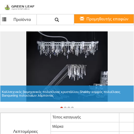
Προμηθευτής επαφών
Προϊόντα
Καλλιτεχνικός βιομηχανικός πολυτέλειας κρυστάλλου Shabby κομψός πολυέλαιος
Banqueting πολυελαίων λάμποντας
Τόπος καταγωγής
Μάρκα
Λεπτομέρειες