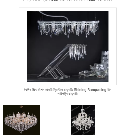
শৈল্পিক শিল্পকৌশল লাক্সারি ক্রিস্টাল ঝাড়বাতি Shining Banqueting হীন
পারিপাট্য ঝাড়বাতি