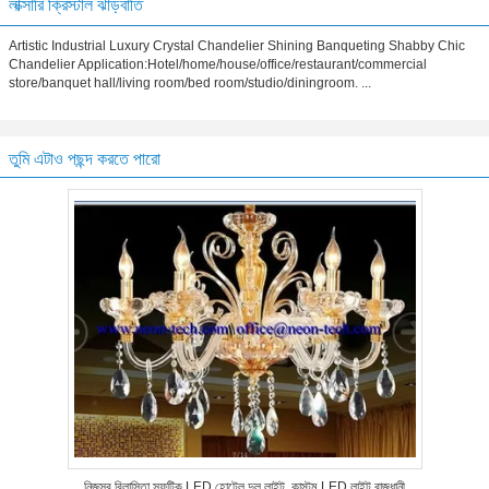
লাক্সারি ক্রিস্টাল ঝাড়বাতি
Artistic Industrial Luxury Crystal Chandelier Shining Banqueting Shabby Chic
Chandelier Application:Hotel/home/house/office/restaurant/commercial
store/banquet hall/living room/bed room/studio/diningroom. ...
তুমি এটাও পছন্দ করতে পারো
নিজস্ব বিলাসিতা স্ফটিক LED হোটেল দুল লাইট, কাস্টম LED লাইট রাজধানী