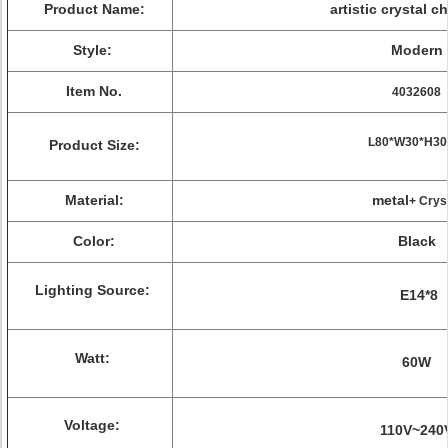
Product Name:
artistic crystal
ch
Style:
Modern
Item No.
4032608
L80*W30*H3
Product Size:
Material:
metal
+ Crys
Color:
Black
Lighting Source:
E14*8
Watt:
60W
Voltage:
110V~240