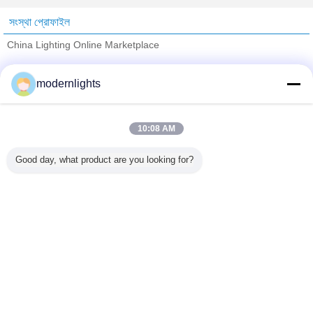
সংস্থা প্রোফাইল
China Lighting Online Marketplace
যাচাইকৃত সরবরাহকারী
modernlights
Trust Seal
Verified Suplier
10:08 AM
বাড়ি
Good day, what product are you looking for?
সব পণ্য
আমাদের সম্পর্কে
আমাদের সাথে যোগাযোগ করুন
উদ্ধৃতির জন্য আবেদন
ভাষা পরিবর্তন করুন