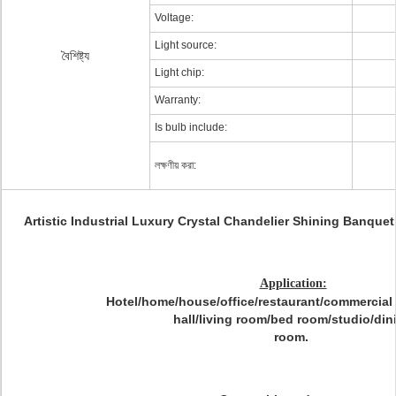
Voltage:
Light source:
বৈশিষ্ট্য
Light chip:
Warranty:
Is bulb include:
লক্ষণীয় করা:
Artistic Industrial Luxury Crystal Chandelier Shining Banque
Application:
Hotel/home/house/office/restaurant/commercial
hall/living room/bed room/studio/din
room.