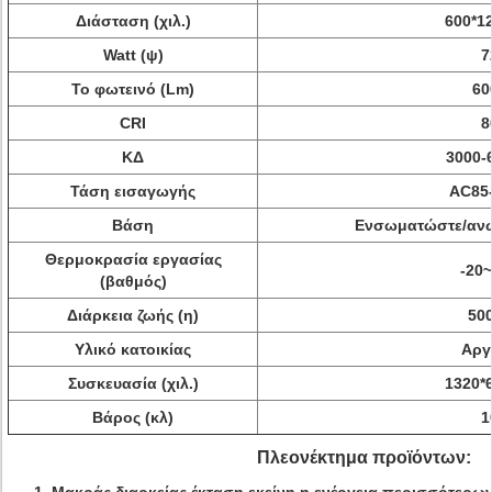
Διάσταση (χιλ.)
600*1
Watt (ψ)
7
Το φωτεινό (Lm)
60
CRI
8
ΚΔ
3000-
Τάση εισαγωγής
AC85
Βάση
Ενσωματώστε/ανώ
Θερμοκρασία εργασίας
-20
(βαθμός)
Διάρκεια ζωής (η)
50
Υλικό κατοικίας
Αργ
Συσκευασία (χιλ.)
1320*
Βάρος (κλ)
1
Πλεονέκτημα προϊόντων: