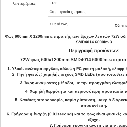
λεπτομέρειες
CRI:
Θερμοκρασία χρώματος:
Υψηλό φως:
Οδηγημ
Φως 600mm X 1200mm επιτροπής των έξοχων λεπτών 72W οδη
SMD4014 6000lm 3
Περιγραφή προϊόντων:
72W φως 600x1200mm SMD4014 6000lm επιτροπ
1. Υλικό: ανώτερο αργίλιο, κάλυψη PC για τη μαλακή, ελα
2. Πηγή φωτός: χαμηλής ισχύος SMD LEDs (που τοποθετείτ
3. Άκρη-ανάψοντες μέθοδοι, με την προηγμένη ελαφρι
4. Χαμηλή θερμότητα και περισσότερη προστασία τ
5. Κανένας stroboscopic, καμία ρύπανση, μακριά διάρκε
αποσύνθεση.
6. Γρήγορα η έναρξη (0.01second) και το φως είναι φυσικές κ
έξοχη.
7. Γρήγορη χρονική ανοχή για την πα