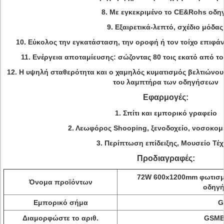
8. Με εγκεκριμένο το CE&Rohs οδη
9. Εξαιρετικά-λεπτό, σχέδιο μόδας
10. Εύκολος την εγκατάσταση, την οροφή ή τον τοίχο επιφά
11. Ενέργεια αποταμίευσης: σώζοντας 80 τοις εκατό από 
12. Η υψηλή σταθερότητα και ο χαμηλός κυματισμός βελτιώνου
του λαμπτήρα των οδηγήσεων
Εφαρμογές:
1. Σπίτι και εμπορικό γραφείο
2. Λεωφόρος Shooping, ξενοδοχείο, νοσοκομε
3. Περίπτωση επίδειξης, Μουσείο Τέ
Προδιαγραφές:
72W 600x1200mm φωτισμ
Όνομα προϊόντων
οδηγ
Εμπορικό σήμα
G
Διαμορφώστε το αριθ.
GSMB