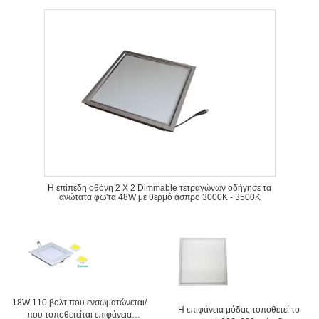
Η επίπεδη οθόνη 2 X 2 Dimmable τετραγώνων οδήγησε τα
ανώτατα φω'τα 48W με θερμό άσπρο 3000K - 3500K
18W 110 βολτ που ενσωματώνεται/
Η επιφάνεια μόδας τοποθετεί το
που τοποθετείται επιφάνεια