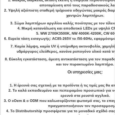
1. Μακράς διαρκείας έκταση εκείνη η
ενέργεια
περισσότερων
αποταμίευση από τους παραδοσιακούς λα
2.
Υψηλή αξιόπιστη σταθερή τρέχουσα οδηγώντας μακράς διαρ
χαντρών λαμπτήρων.
3. Σώμα λαμπτήρων αργιλίου καλής ποιότητας με τον τέλει
4. Μικρή κατανάλωση και αποδοτικό LEDs με υψηλό CRI
5. WW 2700K3500K, NW 4000K-4200K, CW 60
6. Ευρεία τάση εισαγωγής
: AC85-265V το /50-60Hz, εφαρμόσιμο
7.
Καμία λάμψη, καμία UV ή υπέρυθρη ακτινοβολία, χαμηλή
υδράργυρος ελεύθερος, κανένα ρυπογόνο υλικό κατά τη
8. Εύκολη εγκατάσταση, άμεση αντικατάσταση για τον παρα
και τον πυρακτωμένο λαμπτήρα.
Οι υπηρεσίες μας:
1. Η έρευνά σας σχετική με τα προϊόντα ή τις τιμές μας θα 
2. Το καλά εκπαιδευμένο και πεπειραμένο προσωπικό για ν
ερευνά στα ρευστά αγγλικά.
3. Ο cOem & ο ODM που καλωσορίζονται φωτισμό σας, το επα
πραγματοποιήσουν τον προσαρμοσμ
4. Το Distributorship προσφέρεται για το μοναδικό σχέδιό σα