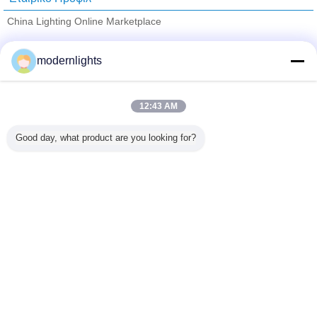
China Lighting Online Marketplace
Verified προμηθευτές
modernlights
Trust Seal
Verified Suplier
12:43 AM
Σπίτι
Good day, what product are you looking for?
Όλα τα Προϊόντα
Περίπου εμείς
επαφή
Αίτηση κράτησης
Γλώσσα αλλαγής