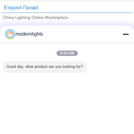
Εταιρικό Προφίλ
China Lighting Online Marketplace
Verified προμηθευτές
modernlights
Trust Seal
Verified Suplier
6:54 AM
Σπίτι
Good day, what product are you looking for?
Όλα τα Προϊόντα
Περίπου εμείς
επαφή
Αίτηση κράτησης
Γλώσσα αλλαγής