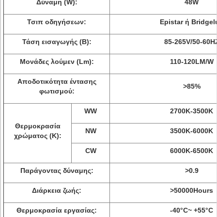
Δύναμη (W):
48W
Τσιπ οδηγήσεων:
Epistar ή Bridgel
Τάση εισαγωγής (Β):
85-265V/50-60H
Μονάδες λούμεν (Lm):
110-120LM/W
Αποδοτικότητα έντασης
>
85%
φωτισμού:
WW
2700K-3500K
Θερμοκρασία
NW
3500K-6000K
χρώματος (Κ):
CW
6000K-6500K
Παράγοντας δύναμης:
>
0.9
Διάρκεια ζωής:
>
50000Hours
Θερμοκρασία εργασίας:
-40°C~ +55°C