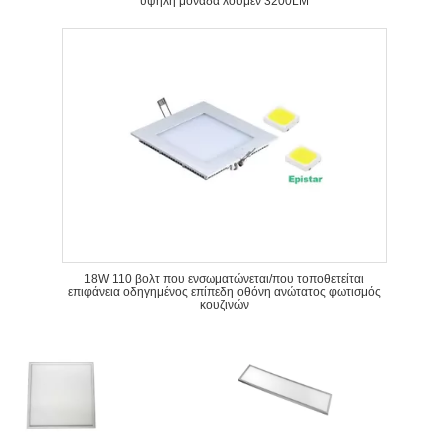
υψηλή μονάδα λούμεν 3200LM
18W 110 βολτ που ενσωματώνεται/που τοποθετείται
επιφάνεια οδηγημένος επίπεδη οθόνη ανώτατος φωτισμός
κουζινών