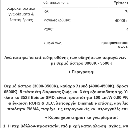
οδηγημένα τσιπ:
Epistar 
Χαρακτηριστικά
RA:
7
γνωρίσματα &
λεπτομέρειες
Μονάδες λούμεν::
4000L
Ισχύς::
η επιφάνεια τοπ
Υψηλό φως:
φως ε
Ανώτατα φω'τα επίπεδης οθόνης των οδηγήσεων τετραγώνων 
με θερμό άσπρο 3000K - 3500K
♦
Περιγραφή:
Θερμό άσπρο (3000-3500K
), καθαρό λευκό (4000-4500K), δροσ
6500K), 5 πέντε έτη διάρκειας ζωής και 3 έτη εξουσιοδότησης.
Υ
κλασικό 3528 Epistar SMD, είναι προσιτότητα
100 Lm/W 0.90 PF, 
& έγκριση ROHS & DLC, λειτουργία Dimmable επίσης, αργίλιο
ποιότητα PMMA, παρέχει τις τετραγωνικές και στρογγυλές επ
♦
Κύρια χαρακτηριστικά γνωρίσματα:
1.
Η περιβάλλον-προστασία, πιό μικρή κατανάλωση ισχύος, απ