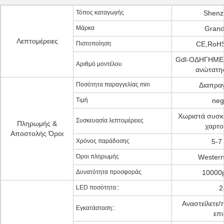
Τόπος καταγωγής
Shenz
Μάρκα
Grand
Λεπτομέρειες
Πιστοποίηση
CE,RoH
Gdl-ΟΔΗΓΗΜΕ
Αριθμό μοντέλου
ανώτατη
Ποσότητα παραγγελίας min
Διαπρα
Τιμή
neg
Χωριστά συσκ
Συσκευασία λεπτομέρειες
Πληρωμής &
χαρτο
Αποστολής Όροι
Χρόνος παράδοσης
5-7
Όροι πληρωμής
Western
Δυνατότητα προσφοράς
10000
LED ποσότητα::
2
Αναστείλετε/
Εγκατάσταση::
επι