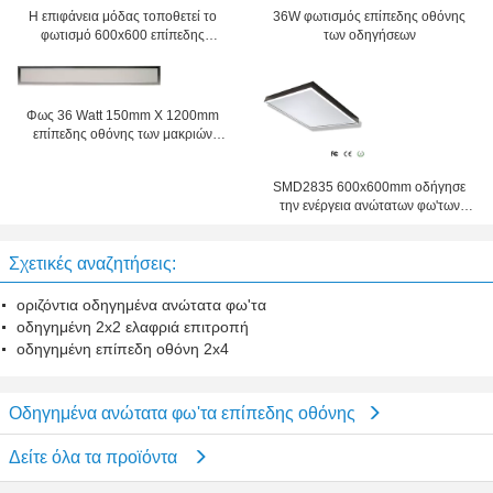
Η επιφάνεια μόδας τοποθετεί το
36W φωτισμός επίπεδης οθόνης
φωτισμό 600x600 επίπεδης
των οδηγήσεων
οθόνης των οδηγήσεων 2800lm
36W για την υπεραγορά
Φως 36 Watt 150mm X 1200mm
επίπεδης οθόνης των μακριών
οδηγήσεων διάρκειας ζωής
εξαιρετικά λεπτών τοποθετημένο
SMD2835 600x600mm οδήγησε
την ενέργεια ανώτατων φω'των
επίπεδης οθόνης - αποταμίευση
Σχετικές αναζητήσεις:
οριζόντια οδηγημένα ανώτατα φω'τα
οδηγημένη 2x2 ελαφριά επιτροπή
οδηγημένη επίπεδη οθόνη 2x4
Οδηγημένα ανώτατα φω'τα επίπεδης οθόνης
Δείτε όλα τα προϊόντα