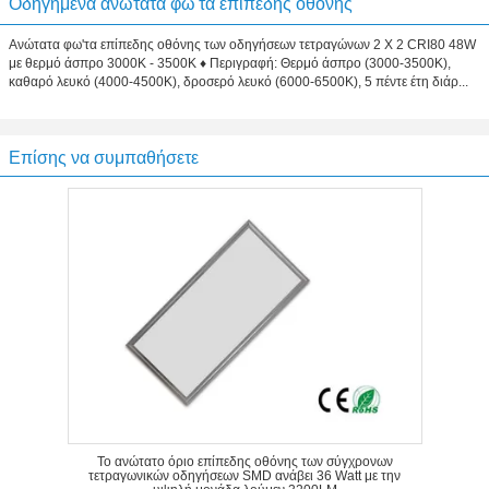
Οδηγημένα ανώτατα φω'τα επίπεδης οθόνης
Ανώτατα φω'τα επίπεδης οθόνης των οδηγήσεων τετραγώνων 2 X 2 CRI80 48W
με θερμό άσπρο 3000K - 3500K ♦ Περιγραφή: Θερμό άσπρο (3000-3500K),
καθαρό λευκό (4000-4500K), δροσερό λευκό (6000-6500K), 5 πέντε έτη διάρ...
Επίσης να συμπαθήσετε
Το ανώτατο όριο επίπεδης οθόνης των σύγχρονων
τετραγωνικών οδηγήσεων SMD ανάβει 36 Watt με την