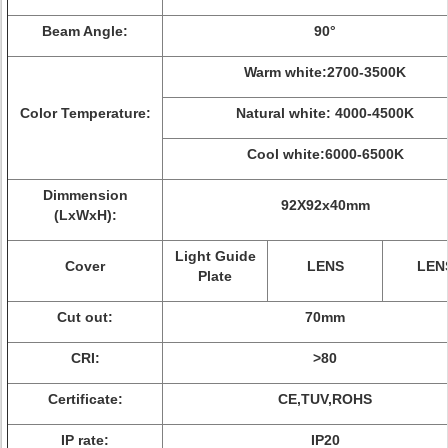
Beam Angle:
90°
Warm white:2700-3500K
Color Temperature:
Natural white: 4000-4500K
Cool white:6000-6500K
Dimmension
92X92x40mm
(LxWxH):
Light Guide
Cover
LENS
LEN
Plate
Cut out:
70mm
CRI:
>80
Certificate:
CE,TUV,ROHS
IP rate:
IP20