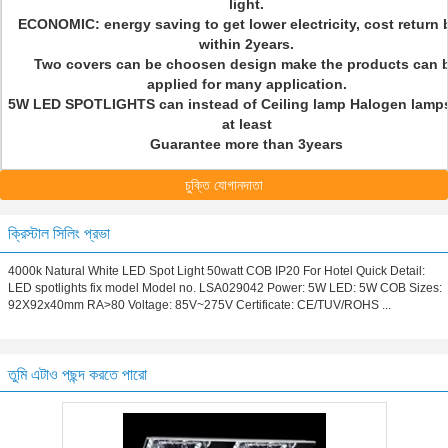
light.
ECONOMIC: energy saving to get lower electricity, cost return 
within 2years.
Two covers can be choosen design make the products can 
applied for many application.
5W LED SPOTLIGHTS can instead of Ceiling lamp Halogen lamp
at least
Guarantee more than 3years
চুক্তি যোগানদাতা
ক্রিস্টাল সিলিং প্রভা
4000k Natural White LED Spot Light 50watt COB IP20 For Hotel Quick Detail:
LED spotlights fix model Model no. LSA029042 Power: 5W LED: 5W COB Sizes:
92X92x40mm RA>80 Voltage: 85V~275V Certificate: CE/TUV/ROHS ...
তুমি এটাও পছন্দ করতে পারো