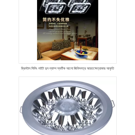
ক্রিস্টাল সিলিং লাইট দুল ল্যাম্প স্ফটিক আলো জিনিসপত্র আয়তক্ষেত্রাকার আকৃতি