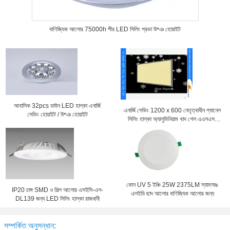
বাণিজ্যিক আলোর 75000h পীর LED সিলিং প্রভা উষ্ঞ হোয়াইট
আবাসিক 32pcs ডাউন LED হাল্কা এনার্জি
এনার্জি সেভিং 1200 x 600 নেতৃত্বাধীন প্যানেল
সেভিং হোয়াইট / উষ্ঞ হোয়াইট
সিলিং হাল্কা অ্যালুমিনিয়াম খাদ শেল এএলএস-
CEI15-34 সঙ্গে
কোন UV 5 ইঞ্চি 25W 2375LM স্যামসাঙ
IP20 চাঙ্গ SMD ও শিল্প আলোর এসইসি-এল-
এলইডি ছাদ আলোর বাণিজ্যিক আলোর জন্য
DL139 জন্য LED সিলিং হাল্কা রাজধানী
সম্পর্কিত অনুসন্ধান: