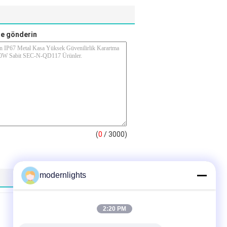
e gönderin
(
0
/ 3000)
modernlights
2:20 PM