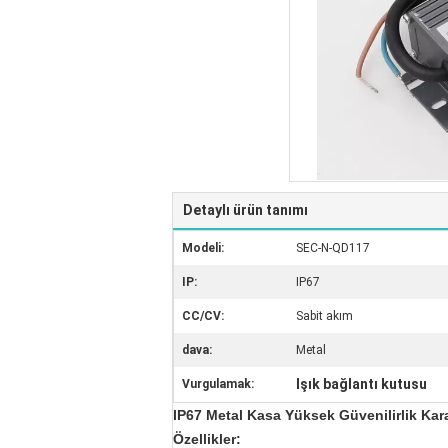
Detaylı ürün tanımı
Modeli:
SEC-N-QD117
IP:
IP67
CC/CV:
Sabit akım
dava:
Metal
Işık bağlantı kutusu
Vurgulamak:
IP67 Metal Kasa Yüksek Güvenilirlik Ka
Özellikler: