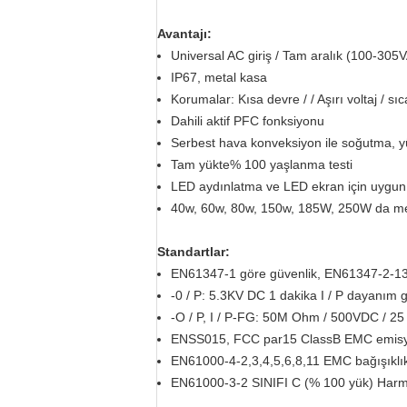
Avantajı:
Universal AC giriş / Tam aralık (100-305
IP67, metal kasa
Korumalar: Kısa devre / / Aşırı voltaj / sıc
Dahili aktif PFC fonksiyonu
Serbest hava konveksiyon ile soğutma, yü
Tam yükte% 100 yaşlanma testi
LED aydınlatma ve LED ekran için uygun
40w, 60w, 80w, 150w, 185W, 250W da me
Standartlar:
EN61347-1 göre güvenlik, EN61347-2-1
-0 / P: 5.3KV DC 1 dakika I / P dayanım g
-O / P, I / P-FG: 50M Ohm / 500VDC / 25 
ENSS015, FCC par15 ClassB EMC emis
EN61000-4-2,3,4,5,6,8,11 EMC bağışıklı
EN61000-3-2 SINIFI C (% 100 yük) Harm