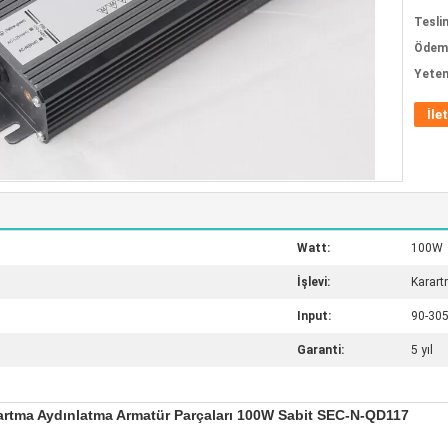
Tesli
Ödeme
Yeten
İle
Watt:
100W
İşlevi:
Karar
Input:
90-30
Garanti:
5 yıl
rartma Aydınlatma Armatür Parçaları 100W Sabit SEC-N-QD117