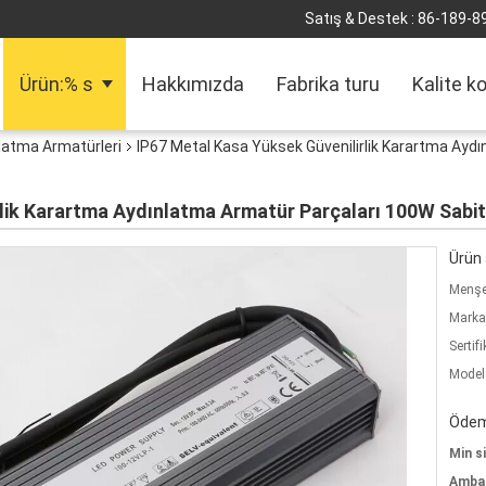
Satış & Destek :
86-189-8
Ürün:% s
Hakkımızda
Fabrika turu
Kalite k
latma Armatürleri
IP67 Metal Kasa Yüksek Güvenilirlik Karartma Ayd
rlik Karartma Aydınlatma Armatür Parçaları 100W Sab
Ürün a
Menşe 
Marka
Sertifi
Model
Ödeme
Min si
Ambala