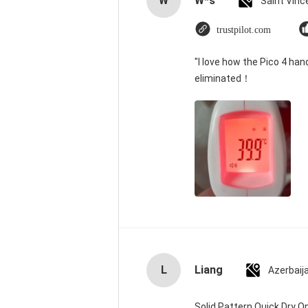
W
W*s
trustpilot.com
"I love how the Pico 4 han
eliminated！
L
Liang
Azerbaij
Solid Pattern Quick Dry