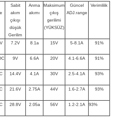
Sabit
Anma
Maksimum
Güncel
Verimlilik
e
akım
akımı
çıkış
ADJ.range
çıkışı
gerilimi
düşük
(YÜKSÜZ)
Gerilim
5V
7.2V
8.1a
15V
5-8.1A
91%
DC
9V
6.6A
20V
4.1-6.6A
91%
DC
14.4V
4.1A
30V
2.5-4.1A
93%
DC
21.6V
2.75A
44V
1.6-2.7A
93%
DC
28.8V
2.05a
56V
1.2-2.1A
93%