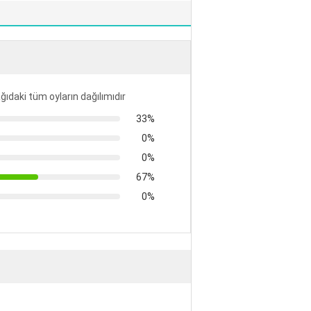
ğıdaki tüm oyların dağılımıdır
33%
0%
0%
67%
0%