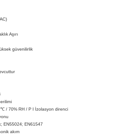
VAC)
aklık Aşırı
ksek güvenilirlik
vcuttur
3
erilimi
℃ / 70% RH / P I İzolasyon direnci
yonu
k;
EN55024;
EN61547
onik akım