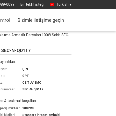
989-0099
Bir teklif isteği
Turkish
ontrol
Bizimle iletişime geçin
ınlatma Armatür Parçaları 100W Sabit SEC-
it SEC-N-QD117
yrıntıları:
yeri:
ÇİN
 adı:
GPT
ka:
CE TUV EMC
 numarası:
SEC-N-QD117
 & teslimat koşulları:
pariş miktarı:
200PCS
j bilgileri:
Standart ihracat ambalaj