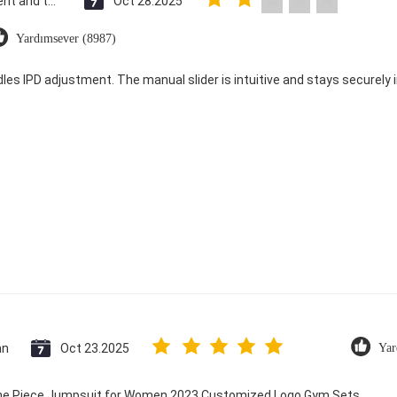
Saint Vincent and the Grenadines
Oct 28.2025
Yardımsever (8987)
dles IPD adjustment. The manual slider is intuitive and stays securely in
an
Oct 23.2025
Yar
 One Piece Jumpsuit for Women 2023 Customized Logo Gym Sets