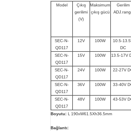
Model
Çıkış
Maksimum
Gerilim
gerilimi
çıkış gücü
ADJ.rang
(V)
SEC-N-
12V
100W
10.5-13.
QD117
DC
SEC-N-
15V
100W
13.5-17V 
QD117
SEC-N-
24V
100W
22-27V 
QD117
SEC-N-
36V
100W
33-40V 
QD117
SEC-N-
48V
100W
43-53V 
QD117
Boyutu:
L 190xW61.5Xh36.5mm
Bağlantı: