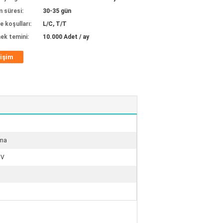
m süresi:
30-35 gün
 koşulları:
L/C, T/T
ek temini:
10.000 Adet / ay
tişim
tma
5V