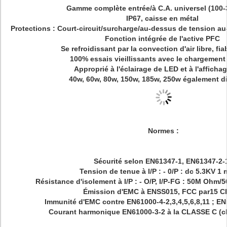
Gamme complète entrée/à C.A. universel (10
IP67, caisse en métal
Protections : Court-circuit/surcharge/au-dessus de tension a
Fonction intégrée de l'active PFC
Se refroidissant par la convection d'air libre, fia
100% essais vieillissants avec le chargemen
Approprié à l'éclairage de LED et à l'afficha
40w, 60w, 80w, 150w, 185w, 250w également d
Normes :
Sécurité selon EN61347-1, EN61347-2-
Tension de tenue à I/P : - 0/P : dc 5.3KV 1
Résistance d'isolement à I/P : - O/P, I/P-FG : 50M Oh
Émission d'EMC à ENSS015, FCC par15 C
Immunité d'EMC contre EN61000-4-2,3,4,5,6,8,11 ; E
Courant harmonique EN61000-3-2 à la CLASSE C (c