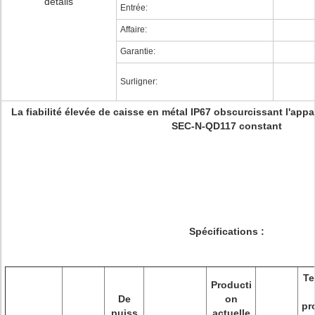
détails
Entrée:
Affaire:
Garantie:
Surligner:
La fiabilité élevée de caisse en métal IP67 obscurcissant l'appa
SEC-N-QD117 constant
Spécifications :
Te
Producti
De
on
pr
puiss
actuelle