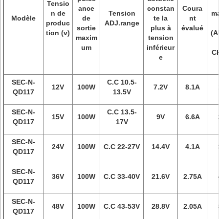
Tensio
ance
constan
Coura
n de
Tension
m
Modèle
de
te la
nt
produc
ADJ.range
sortie
plus à
évalué
tion (v)
(
maxim
tension
um
inférieur
C
e
SEC-N-
C.C 10.5-
12V
100W
7.2V
8.1A
QD117
13.5V
SEC-N-
C.C 13.5-
15V
100W
9V
6.6A
QD117
17V
SEC-N-
24V
100W
C.C 22-27V
14.4V
4.1A
QD117
SEC-N-
36V
100W
C.C 33-40V
21.6V
2.75A
QD117
SEC-N-
48V
100W
C.C 43-53V
28.8V
2.05A
QD117