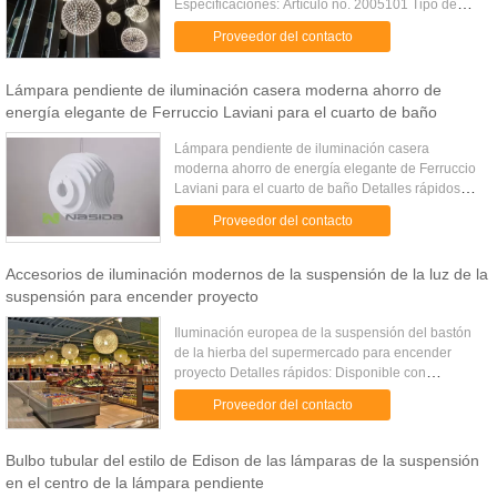
Especificaciones: Artículo no. 2005101 Tipo de
producto Luz moderna de la suspensión Tamaño
Proveedor del contacto
disponible (cm) Di...
Lámpara pendiente de iluminación casera moderna ahorro de
energía elegante de Ferruccio Laviani para el cuarto de baño
Lámpara pendiente de iluminación casera
moderna ahorro de energía elegante de Ferruccio
Laviani para el cuarto de baño Detalles rápidos
Lugar del origen: Guangdong, China (continente)
Proveedor del contacto
Marca: Nasida Número de ...
Accesorios de iluminación modernos de la suspensión de la luz de la
suspensión para encender proyecto
Iluminación europea de la suspensión del bastón
de la hierba del supermercado para encender
proyecto Detalles rápidos: Disponible con
pequeño, medio, de gran tamaño. Disponible en
Proveedor del contacto
colores negros, blancos, rojos...
Bulbo tubular del estilo de Edison de las lámparas de la suspensión
en el centro de la lámpara pendiente