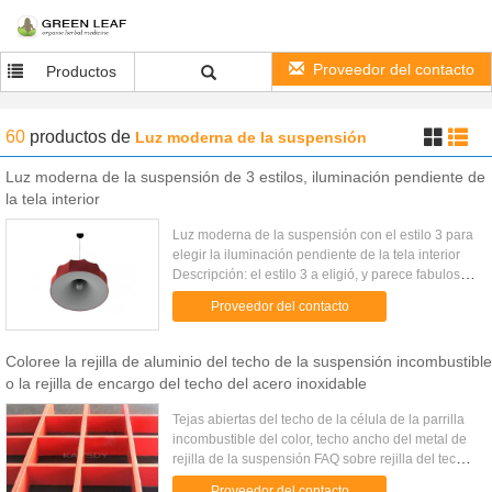
Proveedor del contacto
Productos
60
productos
de
Luz moderna de la suspensión
Luz moderna de la suspensión de 3 estilos, iluminación pendiente de
la tela interior
Luz moderna de la suspensión con el estilo 3 para
elegir la iluminación pendiente de la tela interior
Descripción: el estilo 3 a eligió, y parece fabuloso
en racimos o en líneas de múltiplos sobre una
Proveedor del contacto
barra de ...
Coloree la rejilla de aluminio del techo de la suspensión incombustible
o la rejilla de encargo del techo del acero inoxidable
Tejas abiertas del techo de la célula de la parrilla
incombustible del color, techo ancho del metal de
rejilla de la suspensión FAQ sobre rejilla del techo
¿Usted proporciona muestras libres? ¡Estimado, sí!
Proveedor del contacto