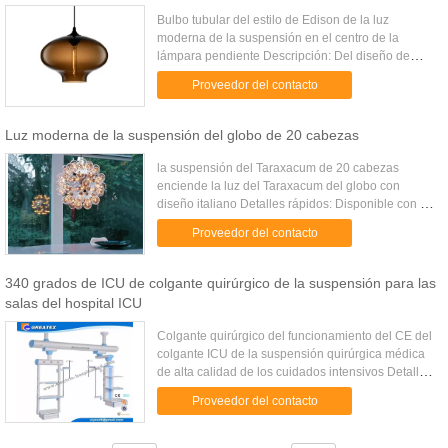
Bulbo tubular del estilo de Edison de la luz
moderna de la suspensión en el centro de la
lámpara pendiente Descripción: Del diseño de
Nueva York la idea personifica agraciado el lujo y
Proveedor del contacto
el timelessness del ...
Luz moderna de la suspensión del globo de 20 cabezas
la suspensión del Taraxacum de 20 cabezas
enciende la luz del Taraxacum del globo con
diseño italiano Detalles rápidos: Disponible con 20
cabezas, 40 cabezas, 60 cabezas.
Proveedor del contacto
Especificaciones: Artículo no. 3013620 ...
340 grados de ICU de colgante quirúrgico de la suspensión para las
salas del hospital ICU
Colgante quirúrgico del funcionamiento del CE del
colgante ICU de la suspensión quirúrgica médica
de alta calidad de los cuidados intensivos Detalles
rápidos Propiedades: Instrumento quirúrgico
Proveedor del contacto
ortopédico Tipo: ...