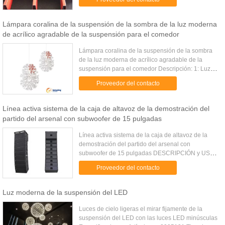
...
Lámpara coralina de la suspensión de la sombra de la luz moderna
de acrílico agradable de la suspensión para el comedor
Lámpara coralina de la suspensión de la sombra
de la luz moderna de acrílico agradable de la
suspensión para el comedor Descripción: 1: Luz
moderna de acrílico de la suspensión de los artes
Proveedor del contacto
excelentes. Recepci...
Línea activa sistema de la caja de altavoz de la demostración del
partido del arsenal con subwoofer de 15 pulgadas
Línea activa sistema de la caja de altavoz de la
demostración del partido del arsenal con
subwoofer de 15 pulgadas DESCRIPCIÓN y USO
W-210A es una línea sistema del arsenal que se
Proveedor del contacto
hace de dos 10" los altavoces ...
Luz moderna de la suspensión del LED
Luces de cielo ligeras el mirar fijamente de la
suspensión del LED con las luces LED minúsculas