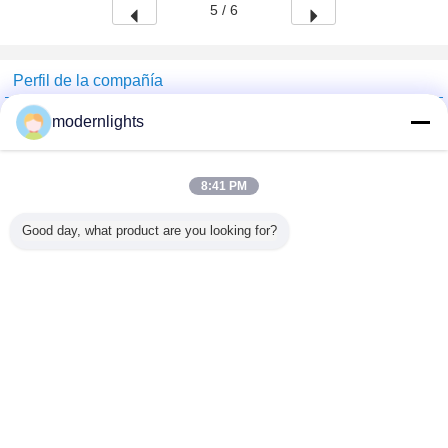
5 / 6
Perfil de la compañía
China Lighting Online Marketplace
modernlights
proveedores calificados
Trust Seal
Verified Suplier
8:41 PM
Good day, what product are you looking for?
Inicio
Todos los productos
Mapa del Sitio
Contactar Ahora
Solicitar una cotización