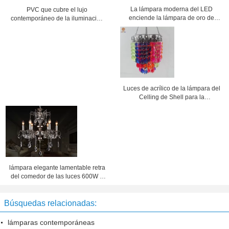
La lámpara moderna del LED
PVC que cubre el lujo
enciende la lámpara de oro de
contemporáneo de la iluminación
Rose para la decoración del hotel
de la lámpara para decorativo
Luces de acrílico de la lámpara del
Celling de Shell para la
decoración del sitio y de la boda
lámpara elegante lamentable retra
del comedor de las luces 600W 6
para la barra/la cafetería/el chalet
Búsquedas relacionadas:
lámparas contemporáneas