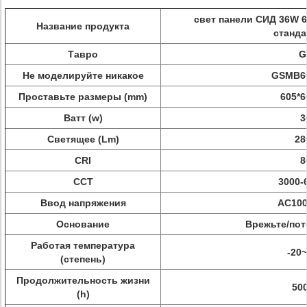
свет панели СИД 36W 
Название продукта
станд
Тавро
G
Не моделируйте никакое
GSMB6
Проставьте размеры (mm)
605*6
Ватт (w)
3
Светящее (Lm)
28
CRI
8
CCT
3000-
Ввод напряжения
AC100
Основание
Врежьте/пот
Работая температура
-20
(степень)
Продолжительность жизни
50
(h)