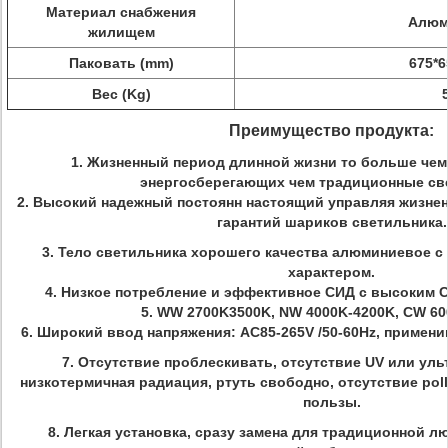
Материал снабжения
Алюм
жилищем
Паковать (mm)
675*6
Вес (Kg)
Преимущество продукта:
1. Жизненный период длинной жизни то больше чем 
энергосберегающих чем традиционные св
2.
Высокий надежный постоянн настоящий управляя жизне
гарантий шариков светильника.
3. Тело светильника хорошего качества алюминиевое 
характером.
4. Низкое потребление и эффективное СИД с высоким C
5. WW 2700K3500K, NW 4000K-4200K, CW 60
6. Широкий ввод напряжения
: AC85-265V /50-60Hz, примен
7.
Отсутствие проблескивать, отсутствие UV или уль
низкотермичная радиация, ртуть свободно, отсутствие pol
пользы.
8. Легкая установка, сразу замена для традиционной 