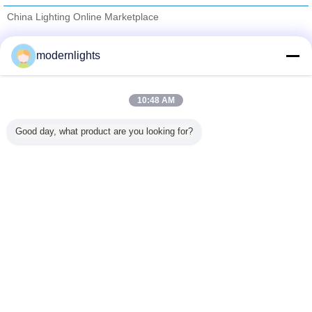
China Lighting Online Marketplace
проверенных поставщиков
modernlights
Trust Seal
Verified Suplier
10:48 AM
Главная страница
Good day, what product are you looking for?
Все продукты
Карта сайта
контактные данные
Отправить запрос
Измените язык