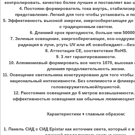
контролировать. качество более лучшее и поставляет вас ц
4. Постоянн формирователь тока внутрь, стабилизи
представление. Легкий для того чтобы установить и п
5. Эффективность высокой энергии, энергосберегающее до
с традиционным светом.
6. Длинний срок пригодности, больше чем 50000
7. Зеленые освещение, энергосберегающее, eco-содруже
радиация в луче, ртуть UV или иК освобождают---бе
8. Аттестация CE, соответствие RoHS.
9. 3 лет гарантированности.
10. Алюминиевый формировать все чисто 1070, высокая 
длинняя продолжительность жизни.
11. Освещение светильника конструировано для того чтобы
национальный интенсивности. Без слепимости и фликера
головокружительной/пушистой.
12. Расстояние освещения до 6 метров возвышенности.
эффективностью освещения как обычные люминесцент
Характеристики
♦
главным образом:
1. Панель СИД с СИД Epistar как источник света, который с 