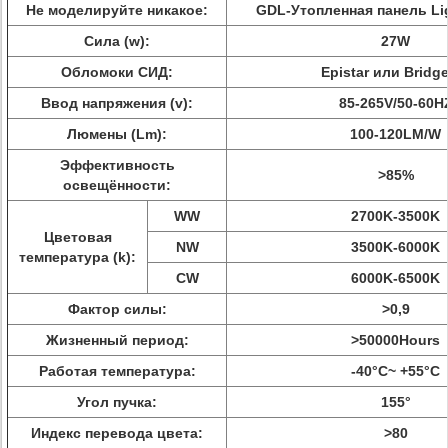
Не моделируйте никакое:
GDL-Утопленная панель Li
Сила (w):
27W
Обломоки СИД:
Epistar или Bridg
Ввод напряжения (v):
85-265V/50-60H
Люмены (Lm):
100-120LM/W
Эффективность
>
85%
освещённости:
WW
2700K-3500K
Цветовая
NW
3500K-6000K
температура (k):
CW
6000K-6500K
Фактор силы:
>
0,9
Жизненный период:
>
50000Hours
Работая температура:
-40°C~ +55°C
Угол пучка:
155°
Индекс перевода цвета:
>
80