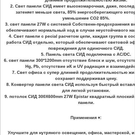
длинней продолжительностью жизни.
2. Свет панели СИД имеет высокомарочная, даже, после
затеняет меньше света, 85% энергосберегающего кото
уменьшение СО2 85%.
3. свет панели 27W с системой Собственн-предохранения в
обеспечивают нормальный ход в случае неустойчивого на
4. Свет панели с pecial расчетом цепи, каждая группа в со
работа СИД отдельно, который обеспечивают световой эф
повреждения для одиночного СИД.
5. Панель света СИД подключена с AC/DC.
6. свет панели 300*1200mm отсутствие блеск и шум, отсутст
Hg, Pb, отсутствие иК и UV радиация и взаимодей
7. Свет офиса с супер длинней продолжительностью жи
сохранит поддерживая цену.
8. Конвертер панели света СИД используя быстрый встав
для легкой установки.
9. потолок СИД 300X600mm 27W Epistar квадратный плоский
панели.
Применения
♦
:
Улучшите для нутряного освещения, офиса, мастерской, и