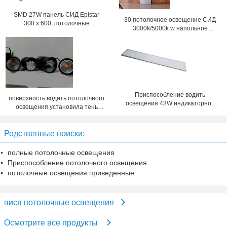
SMD 27W панель СИД Epistar
30 потолочное освещение СИД
300 x 600, потолочные
3000k/5000k w напольное
освещения PF0.9 для живущей
плоское, панель СИД 1200x300
комнаты
Приспособление водить
поверхность водить потолочного
освещения 43W индикаторной
освещения установила тень
панели домочадца яркое
светильника с вися светильником
50Hz/60Hz IP65
Родственные поиски:
полные потолочные освещения
Приспособление потолочного освещения
потолочные освещения приведенные
вися потолочные освещения
Осмотрите все продукты