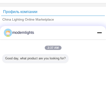
Профиль компании
China Lighting Online Marketplace
проверенных поставщиков
modernlights
Trust Seal
Verified Suplier
2:37 AM
Главная страница
Good day, what product are you looking for?
Все продукты
Карта сайта
контактные данные
Отправить запрос
Измените язык