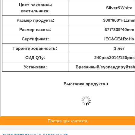
Цвет раковины
Silver&White
светильника:
Размер продукта:
300*600*H11m
Размер пакета:
677*339*40mm
Сертификат:
IEC&CE&RoHs
Гарантированность:
3 лет
СИД Q'ty:
240pcs3014/120pcs
Установка:
Врезанный/суспендируйте/
Выставка продукта ♦
Поставщик контакта