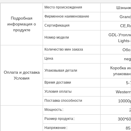
Место происхождения
Шэньчж
Фирменное наименование
Grand
Подробная
информация о
Сертификация
CE,R
продукте
GDL-Утопл
Номер модели
Light
Количество мин заказа
Обо
Цена
neg
Коробка и
Упаковывая детали
Оплата и доставка
упакован
Условия
Время доставки
5-
Условия оплаты
Western
Поставка способности
10000
Мощность::
Размер продукта::
300*6
Напряжение::
85