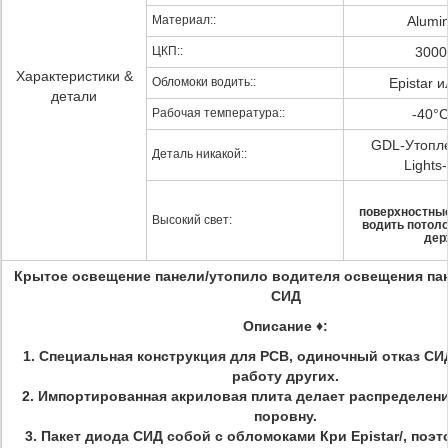
Материал::
Alum
ЦКП::
3000
Характеристики &
Обломоки водить::
Epistar и
детали
Рабочая температура::
-40°
GDL-Утопл
Деталь никакой::
Light
поверхностны
Высокий свет:
водить потол
дер
Крытое освещение панели/утопило водителя освещения па
СИД
Описание ♦:
1. Специальная конструкция для PCB, одиночный отказ СИД
работу других.
2. Импортированная акриловая плита делает распределени
поровну.
3. Пакет диода СИД собой с обломоками Кри Epistar/, поэ