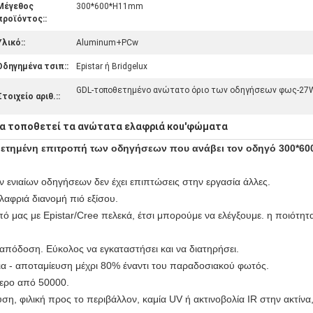
Μέγεθος
300*600*H11mm
προϊόντος::
Υλικό::
Aluminum+PCw
Οδηγημένα τσιπ::
Epistar ή Bridgelux
GDL-τοποθετημένο ανώτατο όριο των οδηγήσεων φως-27
Στοιχείο αριθ.::
ια τοποθετεί τα ανώτατα ελαφριά κοu'φώματα
ετημένη επιτροπή των οδηγήσεων που ανάβει τον οδηγό 300*6
ων ενιαίων οδηγήσεων δεν έχει επιπτώσεις στην εργασία άλλες.
ελαφριά διανομή πιό εξίσου.
 μας με Epistar/Cree πελεκά, έτσι μπορούμε να ελέγξουμε. η ποιότητα
απόδοση. Εύκολος να εγκαταστήσει και να διατηρήσει.
εια - αποταμίευση μέχρι 80% έναντι του παραδοσιακού φωτός.
τερο από 50000.
υση, φιλική προς το περιβάλλον, καμία UV ή ακτινοβολία IR στην ακτί