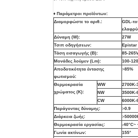
♦ Παράμετροι προϊόντων:
Διαμορφώστε το αριθ.:
GDL-το
ελαφρύ
Δύναμη (W):
27W
Τσιπ οδηγήσεων:
Epistar
Τάση εισαγωγής (Β):
85-265
Μονάδες λούμεν (Lm):
100-12
Αποδοτικότητα έντασης
>
85%
φωτισμού:
Θερμοκρασία
WW
2700K-
χρώματος (Κ):
NW
3500K-
CW
6000K-
Παράγοντας δύναμης:
>
0.9
Διάρκεια ζωής:
>
50000
Θερμοκρασία εργασίας:
-40°C~ 
Γωνία ακτίνων:
155°