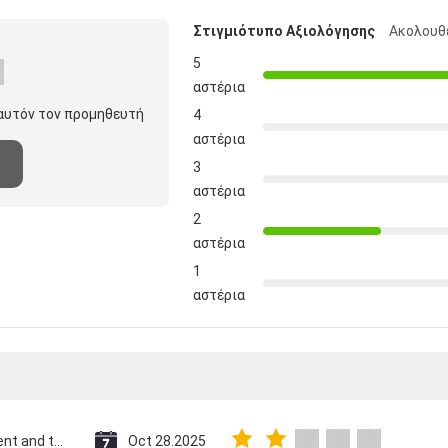
Στιγμιότυπο Αξιολόγησης
Ακολουθε
5
αστέρια
 αυτόν τον προμηθευτή
4
αστέρια
3
αστέρια
2
αστέρια
1
αστέρια
Saint Vincent and the Grenadines
Oct 28.2025