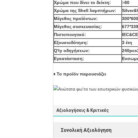
Χρώμα που δίνει το δείκτη:
>
80
Χρώμα της Shell λαμπτήρων:
Silver&
Μέγεθος προϊόντων:
300*60
Μέγεθος συσκευασίας:
677*33
Πιστοποιητικό:
IEC&C
Εξουσιοδότηση:
3 έτη
Q'ty οδηγήσεων:
240pcs
Εγκατάσταση:
Ενσωμα
♦ Το προϊόν παρουσιάζει
Αξιολογήσεις & Κριτικές
Συνολική Αξιολόγηση