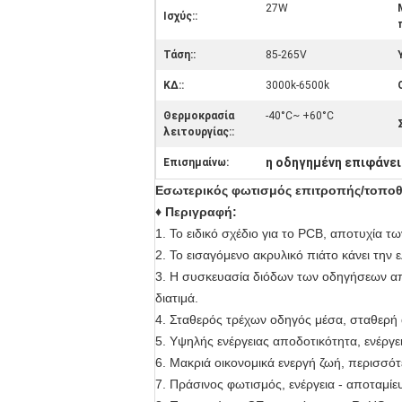
27W
Ισχύς::
Τάση::
85-265V
ΚΔ::
3000k-6500k
Θερμοκρασία
-40°C~ +60°C
λειτουργίας::
η οδηγημένη επιφάνε
Επισημαίνω:
Εσωτερικός φωτισμός επιτροπής/τοποθ
♦ Περιγραφή:
1. Το ειδικό σχέδιο για το PCB, αποτυχία τ
2. Το εισαγόμενο ακρυλικό πιάτο κάνει την 
3. Η συσκευασία διόδων των οδηγήσεων από
διατιμά.
4. Σταθερός τρέχων οδηγός μέσα, σταθερή 
5. Υψηλής ενέργειας αποδοτικότητα, ενέργ
6. Μακριά οικονομικά ενεργή ζωή, περισσό
7. Πράσινος φωτισμός, ενέργεια - αποταμίε