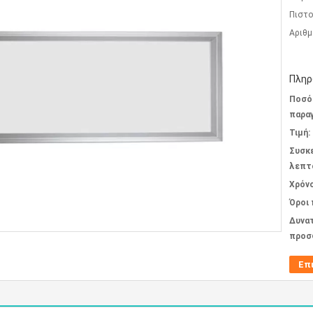
Πιστο
Αριθμ
Πληρ
Ποσό
παραγ
Τιμή:
Συσκ
λεπτ
Χρόν
Όροι
Δυνα
προσ
Επ