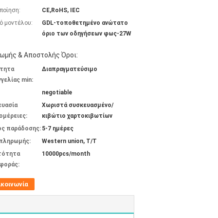
ποίηση:
CE,RoHS, IEC
ό μοντέλου:
GDL-τοποθετημένο ανώτατο
όριο των οδηγήσεων φως-27W
ωμής & Αποστολής Όροι:
τητα
Διαπραγματεύσιμο
γελίας min:
negotiable
ευασία
Χωριστά συσκευασμένο/
ομέρειες:
κιβώτιο χαρτοκιβωτίων
ος παράδοσης:
5-7 ημέρες
 πληρωμής:
Western union, T/T
τότητα
10000pcs/month
φοράς:
ικοινωνία