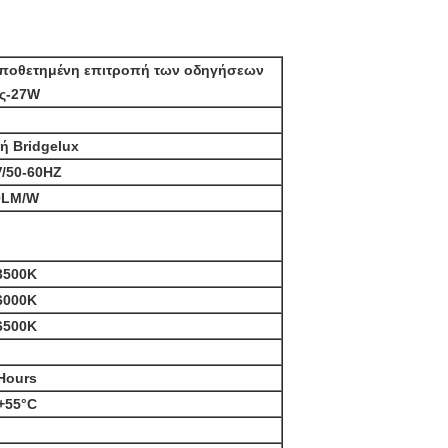
ποθετημένη επιτροπή των οδηγήσεων
ς-27W
 ή Bridgelux
V/50-60HZ
0LM/W
3500K
6000K
6500K
Hours
+55°C