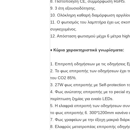
8. Πιστοποίηση CE, συμμόρφωση RoHS.
9. 3 έτη εξουσιοδότησης.
10. Ολόκληρη καθαρή διαμόρφωση αργιλίου 
11. Ο φωτισμός του λαμπτήρα έχει ως σκοπ
συγκεχυμένος.
12. Απόσταση φωτισμού μέχρι 6 μέτρα high
♦
Κύρια χαρακτηριστικά γνωρίσματα:
1. Επιτροπή οδηγήσεων με τις οδηγήσεις Ep
2. Το φως επιτροπής των οδηγήσεων έχει τη
του CO2 85%.
3. 27W φως επιτροπής με Self-protection 
4. Φως ανώτατης επιτροπής με το pecial σ
περίπτωση ζημίας για ενιαίο LEDs.
5. Η ελαφριά επιτροπή των οδηγήσεων συν
το φως επιτροπής 6. 300*1200mm κανένα ασ
7. Φως γραφείων με την έξοχη μακριά διάρκ
8. Ελαφρύς μετατροπέας επιτροπής οδηγήσ