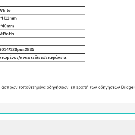
White
0*H11mm
9*40mm
E&RoHs
3014/120pcs2835
τωμένος/αναστείλετε/επιφάνεια
.