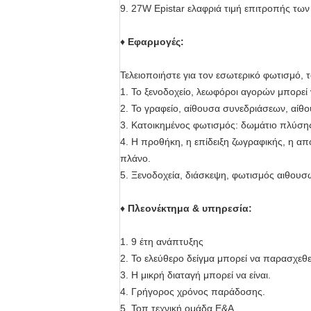
9. 27W Epistar ελαφριά τιμή επιτροπής τ
♦
Εφαρμογές:
Τελειοποιήστε για τον εσωτερικό φωτισμό, τ
1. Το ξενοδοχείο, λεωφόροι αγορών μπορεί
2. Το γραφείο, αίθουσα συνεδριάσεων, αίθο
3. Κατοικημένος φωτισμός: δωμάτιο πλύσης
4. Η προθήκη, η επίδειξη ζωγραφικής, η α
πλάνο.
5. Ξενοδοχεία, διάσκεψη, φωτισμός αιθου
♦
Πλεονέκτημα & υπηρεσία:
1. 9 έτη ανάπτυξης
2. Το ελεύθερο δείγμα μπορεί να παρασχεθεί
3. Η μικρή διαταγή μπορεί να είναι.
4. Γρήγορος χρόνος παράδοσης.
5. Τοπ τεχνική ομάδα Ε&Α.