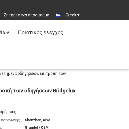
Ζητήστε ένα απόσπασμα
Greek
σίων
Ποιοτικός έλεγχος
ετημένα οδηγήσεων, επιτροπή των
οπή των οδηγήσεων Bridgelux
ομέρειες:
 καταγωγής:
Shenzhen, Κίνα
α:
Grandol / OEM