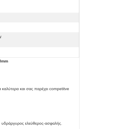
W
00mm
 καλύτερα και σας παρέχει competitve
να, υδράργυρος ελεύθερος-ασφαλής.