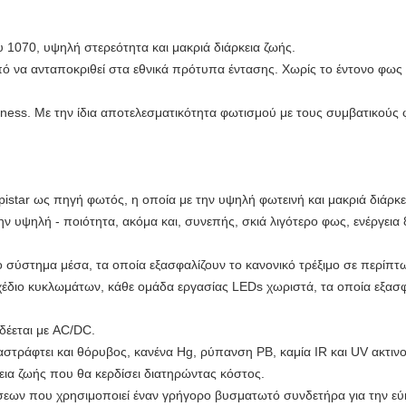
1070, υψηλή στερεότητα και μακριά διάρκεια ζωής.
ό να ανταποκριθεί στα εθνικά πρότυπα έντασης. Χωρίς το έντονο φως 
ness. Με την ίδια αποτελεσματικότητα φωτισμού με τους συμβατικούς
istar ως πηγή φωτός, η οποία με την υψηλή φωτεινή και μακριά διάρκε
ν υψηλή - ποιότητα, ακόμα και, συνεπής, σκιά λιγότερο φως, ενέργεια
το σύστημα μέσα, τα οποία εξασφαλίζουν το κανονικό τρέξιμο σε περίπ
χέδιο κυκλωμάτων, κάθε ομάδα εργασίας LEDs χωριστά, τα οποία εξασ
δέεται με AC/DC.
τράφτει και θόρυβος, κανένα Hg, ρύπανση PB, καμία IR και UV ακτιν
εια ζωής που θα κερδίσει διατηρώντας κόστος.
εων που χρησιμοποιεί έναν γρήγορο βυσματωτό συνδετήρα για την εύ