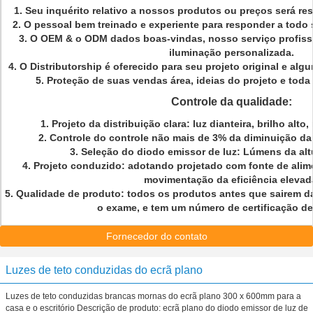
1. Seu inquérito relativo a nossos produtos ou preços será re
2. O pessoal bem treinado e experiente para responder a todo s
3. O OEM & o ODM dados boas-vindas, nosso serviço profissi
iluminação personalizada.
4. O Distributorship é oferecido para seu projeto original e al
5. Proteção de suas vendas área, ideias do projeto e toda
Controle da qualidade:
1. Projeto da distribuição clara: luz dianteira, brilho alt
2. Controle do controle não mais de 3% da diminuição da
3. Seleção do diodo emissor de luz: Lúmens da al
4. Projeto conduzido: adotando projetado com fonte de alim
movimentação da eficiência elevad
5. Qualidade de produto: todos os produtos antes que sairem da 
o exame, e tem um número de certificação d
Fornecedor do contato
Luzes de teto conduzidas do ecrã plano
Luzes de teto conduzidas brancas mornas do ecrã plano 300 x 600mm para a
casa e o escritório Descrição de produto: ecrã plano do diodo emissor de luz de