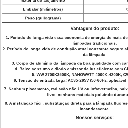
Material do alojamento
Embalar (milímetros)
7
Peso (quilograma)
Vantagem do produto:
1. Período de longa vida essa
economia de energia de
mais de
lâmpadas tradicionais.
2.
Período de longa vida de condução atual constante seguro al
da lâmpada.
3. Corpo de alumínio da lâmpada da boa qualidade com carát
4. Baixo consumo e diodo emissor de luz eficiente com CR
5. WW 2700K3500K, NANOWATT 4000K-4200K, CW
6. Tensão de entrada larga
: AC85-265V /50-60Hz, aplicável 
7.
Nenhum piscamento, radiação não UV ou infravermelha, baixa
livre, nenhuns materiais poluindo durant
8. A instalação fácil, substituição direta para a lâmpada fluore
incandescente.
Nossos serviços: