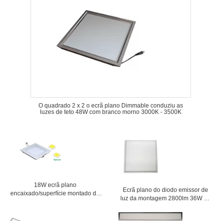
O quadrado 2 x 2 o ecrã plano Dimmable conduziu as
luzes de teto 48W com branco morno 3000K - 3500K
18W ecrã plano
Ecrã plano do diodo emissor de
encaixado/superfície montado de
luz da montagem 2800lm 36W da
110 volts conduziu a iluminação
superfície da forma que ilumina
do teto da cozinha
600x600 para o supermercado