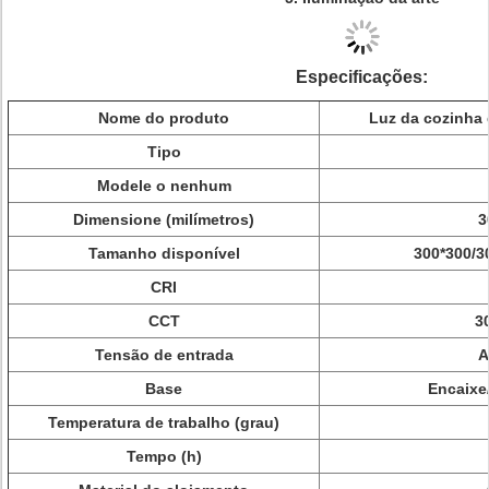
Especificações:
Nome do produto
Luz da cozinha 
Tipo
Modele o nenhum
Dimensione (milímetros)
3
Tamanho disponível
300*300/3
CRI
CCT
3
Tensão de entrada
A
Base
Encaixe
Temperatura de trabalho (grau)
Tempo (h)