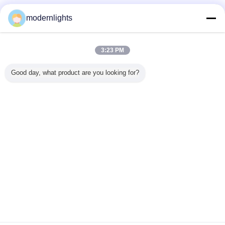
Fornecedores Verified
modernlights
Trust Seal
Verified Suplier
3:23 PM
Casa
Good day, what product are you looking for?
Todos os Produtos
Mapa do Site
Fale Conosco
Pedir um orçamento
Mude a língua
Local completo
Copyright © 2015 - 2026 China Lighting Online Marketplace.