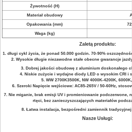
Żywotność (H)
Materiał obudowy
A
Opakowania (mm)
72
Waga (kg)
Zaletą produktu:
1. długi cykl życia, że ponad 50.000 godzin.
70-90% oszczędności 
2.
Wysokie długie niezawodne stałe obecne gwarancje jazd
3. Dobrej jakości obudowę z aluminium doskonałego ch
4. Niskie zużycie i wydajne diody LED o wysokim CRI i 
5. WW 2700K3500K, NW 4000K-4200K, 6000K,
6. Szeroki Napięcie wejściowe:
AC85-265V / 50-60Hz, stosow
7.
Nie miganie, brak emisji UV i promieniowanie podczerwone, n
rtęci, bez zanieczyszczających materiałów podcz
8. Łatwa instalacja, bezpośredni zamiennik tradycyjnej 
Nasze Usługi: