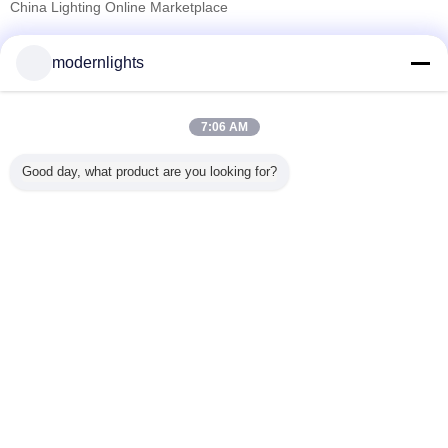
China Lighting Online Marketplace
sprawdzonych dostawców
modernlights
Trust Seal
Verified Suplier
7:06 AM
Dom
Good day, what product are you looking for?
Wszystkie produkty
O nas
Skontaktuj się z nami
Poprosić o wycenę
Zmień język
pełne strony