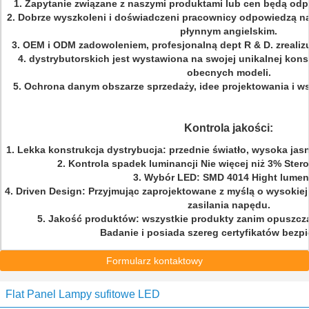
1. Zapytanie związane z naszymi produktami lub cen będą odp
2. Dobrze wyszkoleni i doświadczeni pracownicy odpowiedzą n
płynnym angielskim.
3. OEM i ODM zadowoleniem, profesjonalną dept R & D.
zreali
4. dystrybutorskich jest wystawiona na swojej unikalnej konst
obecnych modeli.
5. Ochrona danym obszarze sprzedaży, idee projektowania i ws
Kontrola jakości:
1. Lekka konstrukcja dystrybucja: przednie światło, wysoka jas
2. Kontrola spadek luminancji Nie więcej niż 3% Ster
3. Wybór LED: SMD 4014 Hight lumen
4. Driven Design: Przyjmując zaprojektowane z myślą o wysokie
zasilania napędu.
5. Jakość produktów: wszystkie produkty zanim opuszczą 
Badanie i posiada szereg certyfikatów bezp
Formularz kontaktowy
Flat Panel Lampy sufitowe LED