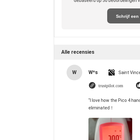
Gebaseerd op 50 beoordelingen v
Schrijf een
recensie
Alle recensies
W
W*s
trustpilot.com
"I love how the Pico 4 han
eliminated！