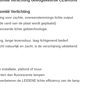
mité Verlichting Goedgekeurde CE&Rohs
ité Verlichting
ing voor zachte, overeenstemmings lichte output
de rand van de plaat wordt geplaatst)
ceerde lichte gidstechnologie.
ng, lange levensduur, laag lichtgevend bederf.
cht natuurlijk en zacht, is de verschijning uitstekend.
installatie, plafond of muur
nten dan fluorescente lampen
g verbeteren de LEIDENE lichte efficiency van de lamp