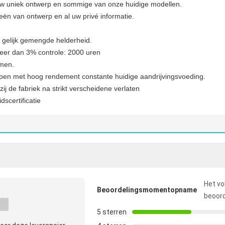
uw uniek ontwerp en sommige van onze huidige modellen.
ën van ontwerp en al uw privé informatie.
ge gelijk gemengde helderheid.
meer dan 3% controle: 2000 uren
men.
en met hoog rendement constante huidige aandrijvingsvoeding.
zij de fabriek na strikt verscheidene verlaten
dscertificatie
Het vo
Beoordelingsmomentopname
beoord
5 sterren