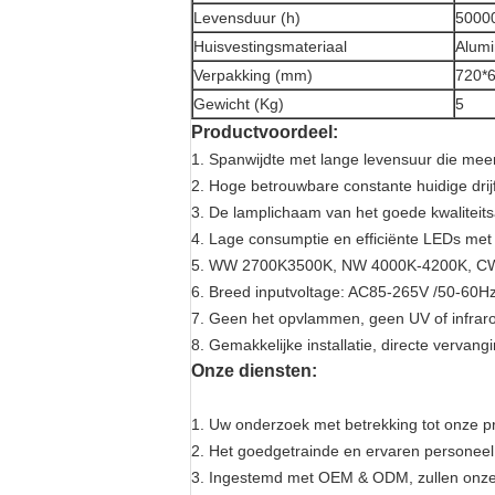
Levensduur (h)
5000
Huisvestingsmateriaal
Alum
Verpakking (mm)
720*
Gewicht (Kg)
5
Productvoordeel:
1. Spanwijdte met lange levensuur die me
2.
Hoge betrouwbare constante huidige dri
3. De lamplichaam van het goede kwaliteits
4. Lage consumptie en efficiënte LEDs met
5. WW 2700K3500K, NW 4000K-4200K, C
6. Breed inputvoltage
: AC85-265V /50-60Hz,
7.
Geen het opvlammen, geen UV of infrarode 
8. Gemakkelijke installatie, directe vervang
Onze diensten:
1. Uw onderzoek met betrekking tot onze p
2. Het goedgetrainde en ervaren personeel
3. Ingestemd met OEM & ODM, zullen onze p