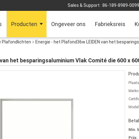
Sales & Support :
86-189-8989-009
s
Producten
Ongeveer ons
Fabrieksreis
K
é Plafondlichten
Energie - het Plafond36w LEIDEN van het besparings
 van het besparingsaluminium Vlak Comité die 600 x 6
Produ
Plaat
Merkn
Certifi
Mode
Beta
Min. 
Prijs: