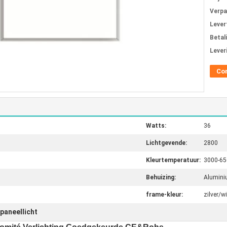
Verpa
Levert
Betal
Lever
Co
Watts:
36
Lichtgevende:
2800
Kleurtemperatuur:
3000-65
Behuizing:
Alumin
frame-kleur:
zilver/wi
 paneellicht