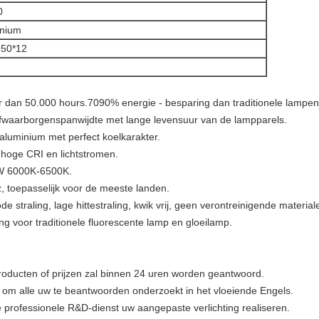
0
inium
650*12
er dan 50.000 hours.7090%
energie - besparing dan traditionele lampen
jfwaarborgenspanwijdte met lange levensuur van de lampparels.
aluminium met perfect koelkarakter.
 hoge CRI en lichtstromen.
W 6000K-6500K.
 toepasselijk voor de meeste landen.
straling, lage hittestraling, kwik vrij, geen verontreinigende materiale
ing voor traditionele fluorescente lamp en gloeilamp.
roducten of prijzen zal binnen 24 uren worden geantwoord.
 om alle uw te beantwoorden onderzoekt in het vloeiende Engels.
rofessionele R&D-dienst uw aangepaste verlichting realiseren.