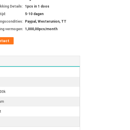
kking Details:
1pcs in 1 doos
ijd:
5-10 dagen
ingscondities:
Paypal, Westerunion, TT
ing vermogen:
1,000,00pcs/month
ntact
00k
ium
t