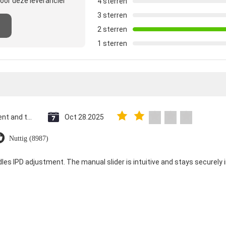
oor deze leverancier
4 sterren
3 sterren
2 sterren
1 sterren
Saint Vincent and the Grenadines
Oct 28.2025
Nuttig (8987)
dles IPD adjustment. The manual slider is intuitive and stays securely in