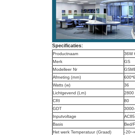
Specificaties:
Productnaam
36W 
Merk
GS
Modelleer Nr
GSM
Afmeting (mm)
600*
Watts (w)
36
Lichtgevend (Lm)
2800
CRI
80
GDT
3000
Inputvoltage
AC85
Basis
Bed/P
Het werk Temperatuur (Graad)
-20~