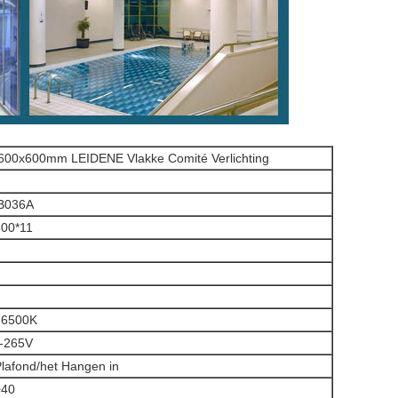
600x600mm LEIDENE Vlakke Comité Verlichting
B036A
600*11
-6500K
-265V
lafond/het Hangen in
+40