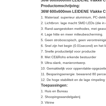
36W 600x600mm LEIDENE Vlakke Co
Productomschrijving:
36W 600x600mm LEIDENE Vlakke Com
1. Materiaal: superieur aluminium, PC-dekk
2. Lichtbron: lage macht SMD LEDs (die in 
3. Rand-aangestoken methodes, met geavan
4. Lage hitte en meer milieubescherming.
5. Geen stroboscopisch, geen verontreinigi
6. Snel zijn het begin (0.01second) en het li
7. Snelle productietijd voor productie
8. Met CE&Rohs erkende bestuurder
9. Ultra-slank, manierontwerp.
10. Gemakkelijk voor oppervlakte-opgezette 
11. Besparingsenergie: bewarend 80 perce
12. De hoge stabiliteit en de lage rimpelin
Toepassingen:
1. Huis en Bureau
2. Shoopingswandelgalerij
3. Vitrine