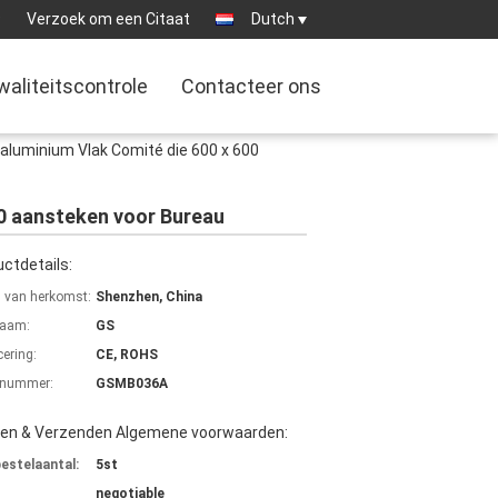
9
Verzoek om een Citaat
Dutch
waliteitscontrole
Contacteer ons
aluminium Vlak Comité die 600 x 600
00 aansteken voor Bureau
ctdetails:
s van herkomst:
Shenzhen, China
aam:
GS
cering:
CE, ROHS
lnummer:
GSMB036A
len & Verzenden Algemene voorwaarden:
bestelaantal:
5st
negotiable