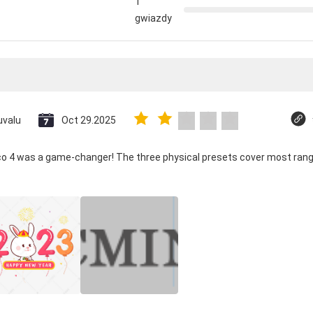
1
gwiazdy
uvalu
Oct 29.2025
ico 4 was a game-changer! The three physical presets cover most rang