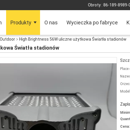
Obroty :
86-189-8989-
m
Produkty
O nas
Wycieczka po fabryce
K
 Outdoor
High Brightness 56W uliczne użytkowa Światła stadionów
tkowa Światła stadionów
Szcz
Place 
Nazwa
Orzec
Model
Zapła
Mini
Quant
Cena: