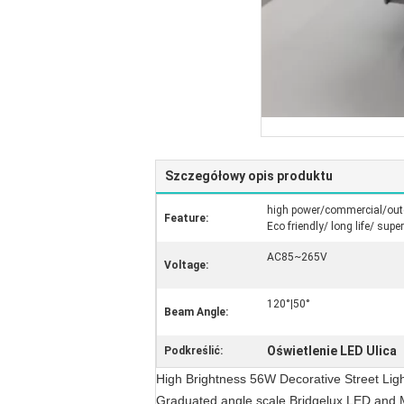
Szczegółowy opis produktu
high power/commercial/outd
Feature:
Eco friendly/ long life/ supe
AC85~265V
Voltage:
120°|50°
Beam Angle:
Oświetlenie LED Ulica
Podkreślić:
High Brightness 56W Decorative Street Ligh
Graduated angle scale Bridgelux LED and Me