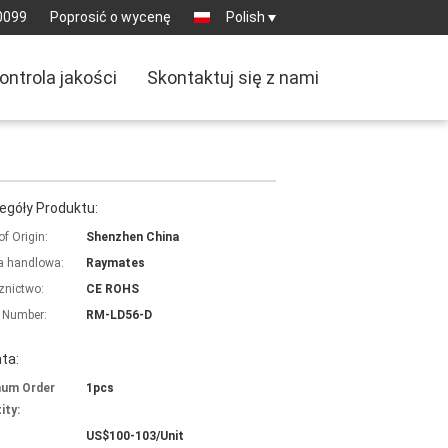
0099
Poprosić o wycenę
Polish
ontrola jakości
Skontaktuj się z nami
egóły Produktu:
of Origin:
Shenzhen China
 handlowa:
Raymates
znictwo:
CE ROHS
 Number:
RM-LD56-D
ta:
mum Order
1pcs
ity:
US$100-103/Unit