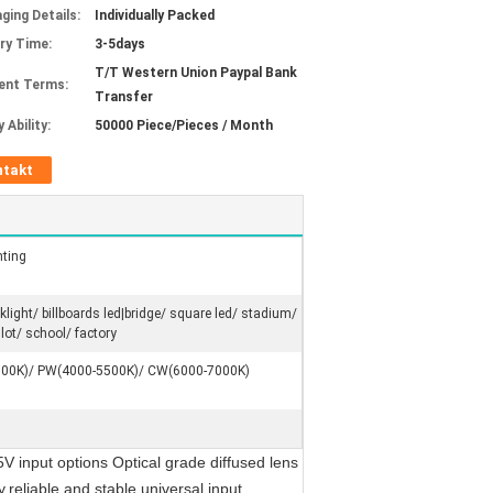
ging Details:
Individually Packed
ery Time:
3-5days
T/T Western Union Paypal Bank
ent Terms:
Transfer
 Ability:
50000 Piece/Pieces / Month
ntakt
hting
klight/ billboards led|bridge/ square led/ stadium/
 lot/ school/ factory
00K)/ PW(4000-5500K)/ CW(6000-7000K)
 input options Optical grade diffused lens
reliable and stable,universal input