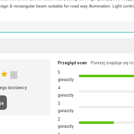
ign & rectangular beam suitable for road way illumination. Light contr
Przegląd ocen
Poniżej znajduje się r
5
gwiazdy
 tego dostawcy
4
gwiazdy
ję
3
gwiazdy
2
gwiazdy