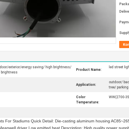
Packa
Deliv
Paym
Supply
Ko
oor/exterior/energy saving/ high brightness/
led street lig
Product Name:
r brightness
outdoor/ bac
Application:
tree/ parking
Color
WW(2700-35
Temperature:
ts For Stadiums Quick Detail: Die-casting aluminum housing AC85~265V
anwell driver Low emitted heat Description: High quality power supply,