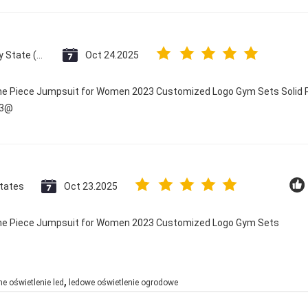
Vatican City State (Holy See)
Oct 24.2025
One Piece Jumpsuit for Women 2023 Customized Logo Gym Sets Solid P
23@
States
Oct 23.2025
 One Piece Jumpsuit for Women 2023 Customized Logo Gym Sets
,
ne oświetlenie led
ledowe oświetlenie ogrodowe