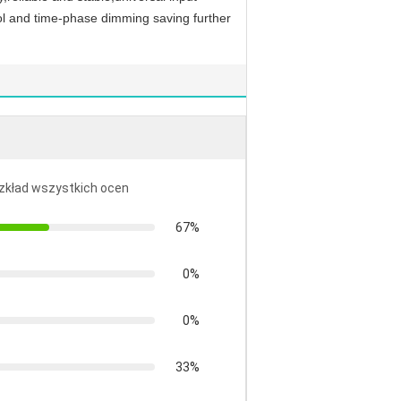
ol and time-phase dimming saving further
ozkład wszystkich ocen
67%
0%
0%
33%