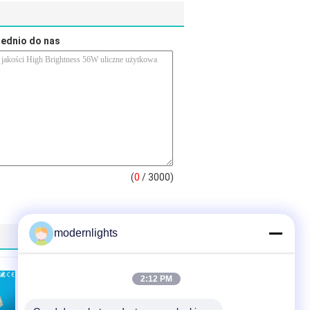
rednio do nas
(
0
/ 3000)
modernlights
2:12 PM