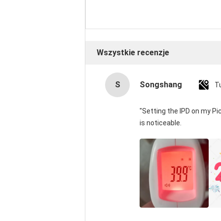
Wszystkie recenzje
S
Songshang
T
"Setting the IPD on my P
is noticeable.