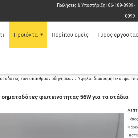
Πωλήσεις & Υποστήριξη :
86-189-8989-
0099
τι
Προϊόντα
Περίπου εμείς
Γύρος εργοστα
ματοδότες των υπαίθριων οδηγήσεων
Υψηλοί διακοσμητικοί φωτει
ί σηματοδότες φωτεινότητας 56W για τα στάδια
Λεπτ
Τόπος
Μάρκ
Πιστο