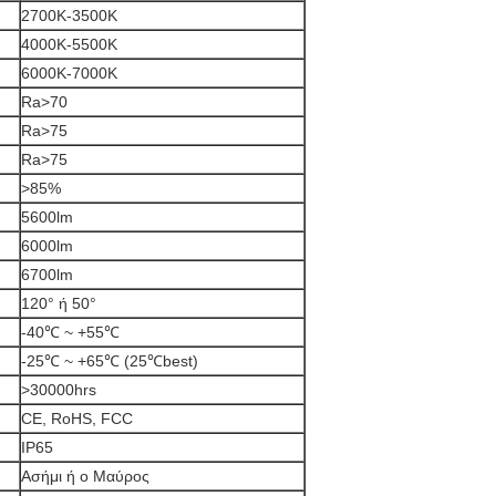
2700K-3500K
4000K-5500K
6000K-7000K
Ra>70
Ra>75
Ra>75
>
85%
5600lm
6000lm
6700lm
120° ή 50°
-40℃ ~ +55℃
-25℃ ~ +65℃ (25℃best)
>
30000hrs
CE, RoHS, FCC
IP65
Ασήμι ή ο Μαύρος