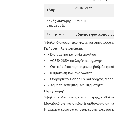
AC85~265v
Τάση:
Δοκός διατομής
120°|50°
σχήματος λ:
οδήγησε φωτισμός τ
Επισημαίνω:
Υψηλοί διακοσμητικοί φωτεινοί σηματοδότε
Γρήγορη λεπτομέρεια:
· Die-casting κατοικία αργιλίου
· AC85~265V επιλογές εισαγωγής
· Οπτικός διασκορπισμένος βαθμός φακ
· Κλιμακωτή κλίμακα γωνίας
· Οδηγήσεων Bridgelux και οδηγός Mean
· Χαμηλή εκπεμπόμενη θερμότητα
Περιγραφή:
Υψηλός - αξιόπιστης και σταθερής, καθολι
Μοναδικό οπτικό σχέδιο & ορθογώνια ακτίν
Η ελαφριά ενέργεια αποταμίευσης ελέγχου 