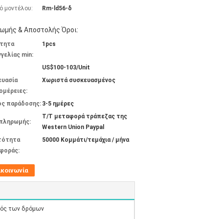
ό μοντέλου:
Rm-ld56-δ
ωμής & Αποστολής Όροι:
τητα
1pcs
γελίας min:
US$100-103/Unit
ευασία
Χωριστά συσκευασμένος
ομέρειες:
ος παράδοσης:
3-5 ημέρες
T/T μεταφορά τράπεζας της
 πληρωμής:
Western Union Paypal
τότητα
50000 Κομμάτι/τεμάχια / μήνα
φοράς:
ικοινωνία
ός των δρόμων