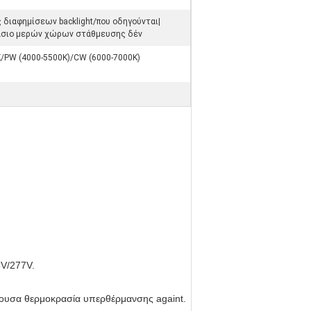
ς διαφημίσεων backlight/που οδηγούνται|
άσιο μερών χώρων στάθμευσης δέν
/PW (4000-5500K)/CW (6000-7000K)
5V/277V.
έχουσα θερμοκρασία υπερθέρμανσης againt.