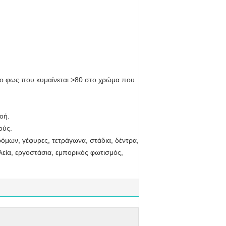
προ φως που κυμαίνεται >80 στο χρώμα που
οή.
ούς.
όμων, γέφυρες, τετράγωνα, στάδια, δέντρα,
λεία, εργοστάσια, εμπορικός φωτισμός,