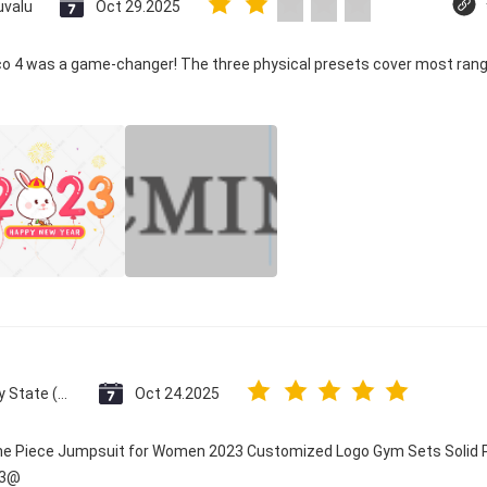
uvalu
Oct 29.2025
ico 4 was a game-changer! The three physical presets cover most rang
Vatican City State (Holy See)
Oct 24.2025
One Piece Jumpsuit for Women 2023 Customized Logo Gym Sets Solid P
23@