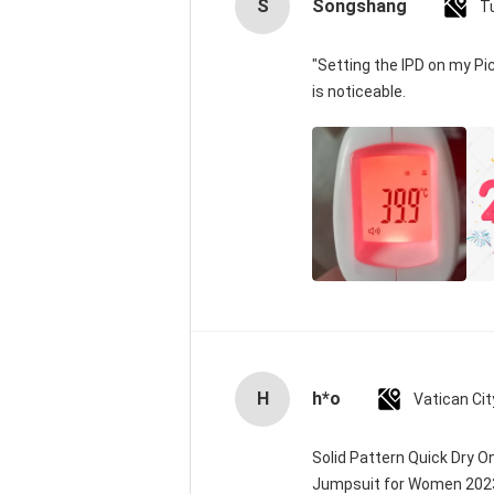
S
Songshang
T
"Setting the IPD on my P
is noticeable.
H
h*o
Solid Pattern Quick Dry 
Jumpsuit for Women 20