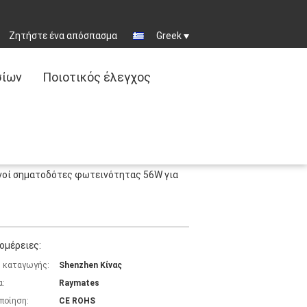
Ζητήστε ένα απόσπασμα
Greek
σίων
Ποιοτικός έλεγχος
νοί σηματοδότες φωτεινότητας 56W για
ομέρειες:
 καταγωγής:
Shenzhen Κίνας
α:
Raymates
ποίηση:
CE ROHS