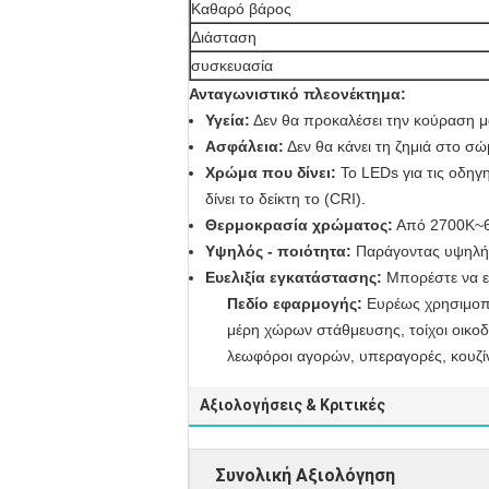
Καθαρό βάρος
Διάσταση
συσκευασία
Ανταγωνιστικό πλεονέκτημα:
Υγεία:
Δεν θα προκαλέσει την κούραση μα
Ασφάλεια:
Δεν θα κάνει τη ζημιά στο σώ
Χρώμα που δίνει:
Το LEDs για τις οδηγ
δίνει το δείκτη το (CRI).
Θερμοκρασία χρώματος:
Από 2700K~65
Υψηλός - ποιότητα:
Παράγοντας υψηλής
Ευελιξία εγκατάστασης:
Μπορέστε να ε
Πεδίο εφαρμογής:
Ευρέως χρησιμοποι
μέρη χώρων στάθμευσης, τοίχοι οικοδ
λεωφόροι αγορών, υπεραγορές, κουζίνα
Αξιολογήσεις & Κριτικές
Συνολική Αξιολόγηση