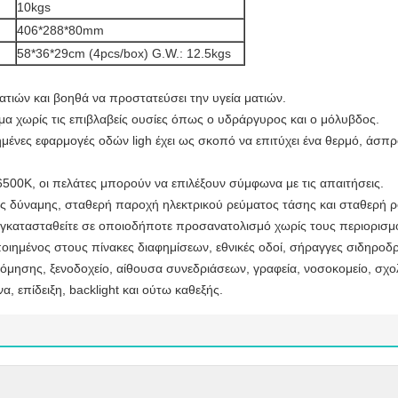
10kgs
406*288*80mm
58*36*29cm (4pcs/box) G.W.: 12.5kgs
τιών και βοηθά να προστατεύσει την υγεία ματιών.
μα χωρίς τις επιβλαβείς ουσίες όπως ο υδράργυρος και ο μόλυβδος.
ημένες εφαρμογές οδών ligh έχει ως σκοπό να επιτύχει ένα θερμό, άσ
00K, οι πελάτες μπορούν να επιλέξουν σύμφωνα με τις απαιτήσεις.
 δύναμης, σταθερή παροχή ηλεκτρικού ρεύματος τάσης και σταθερή ρ
γκατασταθείτε σε οποιοδήποτε προσανατολισμό χωρίς τους περιορισμ
ημένος στους πίνακες διαφημίσεων, εθνικές οδοί, σήραγγες σιδηροδρ
όμησης, ξενοδοχείο, αίθουσα συνεδριάσεων, γραφεία, νοσοκομείο, σχο
, επίδειξη, backlight και ούτω καθεξής.