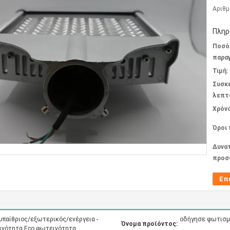
Αριθμ
Πληρ
Ποσό
παραγ
Τιμή:
Συσκ
λεπτ
Χρόν
Όροι
Δυνα
προσ
Επ
υπαίθριος/εξωτερικός/ενέργεια -
οδήγησε φωτισμ
Όνομα προϊόντος:
ινότητα Eco φωτεινότητα