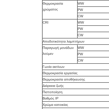
Θερμοκρασία
WW
χρώματος
PW
CW
CRI
WW
PW
CW
Αποδοτικότητα λαμπτήρων
Παραγωγή μονάδων
WW
λούμεν
PW
CW
Γωνία ακτίνων
Θερμοκρασία εργασίας
Θερμοκρασία αποθήκευσης
Διάρκεια ζωής
Πιστοποίηση
Βαθμός IP
Χρώμα κατοικίας