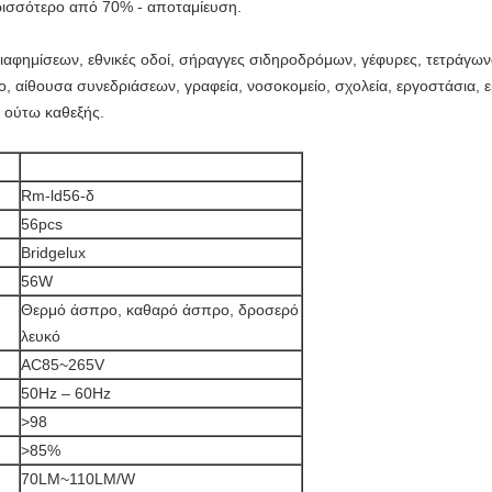
ρισσότερο από 70% - αποταμίευση.
αφημίσεων, εθνικές οδοί, σήραγγες σιδηροδρόμων, γέφυρες, τετράγων
ίο, αίθουσα συνεδριάσεων, γραφεία, νοσοκομείο, σχολεία, εργοστάσια,
ι ούτω καθεξής.
Rm-ld56-δ
56pcs
Bridgelux
56W
Θερμό άσπρο, καθαρό άσπρο, δροσερό
λευκό
AC85~265V
50Hz – 60Hz
>
98
>
85%
70LM~110LM/W