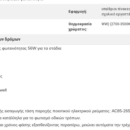
υπαίθριοι πίνακε
Εφαρμογή:
σχολικό εργοστ
Θερμοκρασία
WW) (2700-3500K
χρώματος:
ων δρόμων
ς φωτεινότητας 56W για τα στάδια
ός
well
κής εισαγωγής τάση παροχής ποιοτικού ηλεκτρικού ρεύματος: AC85-26
α κατάλληλα για το φωτισμό οδικών τρόπων.
και χρόνος-φάσης εξασθενίζοντας περαιτέρω, μειώνει αυτόματα την τρ