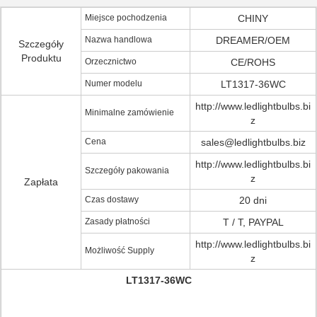
Miejsce pochodzenia
CHINY
Nazwa handlowa
DREAMER/OEM
Szczegóły
Produktu
Orzecznictwo
CE/ROHS
Numer modelu
LT1317-36WC
http://www.ledlightbulbs.bi
Minimalne zamówienie
z
Cena
sales@ledlightbulbs.biz
http://www.ledlightbulbs.bi
Szczegóły pakowania
z
Zapłata
Czas dostawy
20 dni
Zasady płatności
T / T, PAYPAL
http://www.ledlightbulbs.bi
Możliwość Supply
z
LT1317-36WC