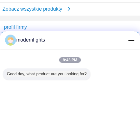
Zobacz wszystkie produkty
profil firmy
China Lighting Online Marketplace
modernlights
sprawdzonych dostawców
Trust Seal
Verified Suplier
8:43 PM
Good day, what product are you looking for?
Dom
Wszystkie produkty
O nas
Skontaktuj się z nami
Poprosić o wycenę