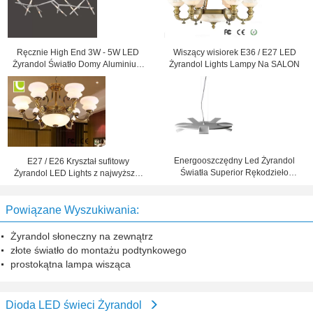
Ręcznie High End 3W - 5W LED
Wiszący wisiorek E36 / E27 LED
Żyrandol Światło Domy Aluminium
Żyrandol Lights Lampy Na SALON
+ akryl
Energooszczędny Led Żyrandol
E27 / E26 Kryształ sufitowy
Światła Superior Rękodzieło
Żyrandol LED Lights z najwyższej
wisiorek Światła dla pakietu Office
Galwanizacja
Powiązane Wyszukiwania:
Żyrandol słoneczny na zewnątrz
złote światło do montażu podtynkowego
prostokątna lampa wisząca
Dioda LED świeci Żyrandol