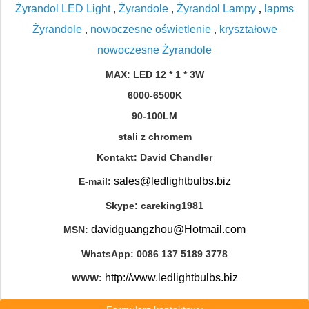
Żyrandol LED Light
Żyrandole
Żyrandol Lampy
lapms
,
,
,
Żyrandole
nowoczesne oświetlenie
kryształowe
,
,
nowoczesne Żyrandole
MAX: LED 12 * 1 * 3W
6000-6500K
90-100LM
stali z chromem
Kontakt: David Chandler
sales@ledlightbulbs.biz
E-mail:
Skype: careking1981
davidguangzhou@Hotmail.com
MSN:
WhatsApp: 0086 137 5189 3778
http://www.ledlightbulbs.biz
WWW: