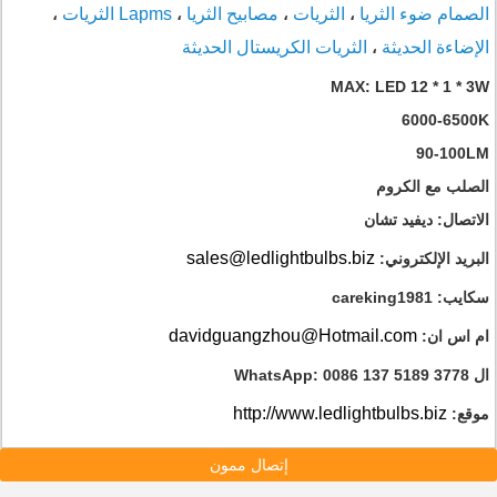
الصمام ضوء الثريا
الثريات
مصابيح الثريا
Lapms الثريات
،
،
،
،
الإضاءة الحديثة
الثريات الكريستال الحديثة
،
MAX: LED 12 * 1 * 3W
6000-6500K
90-100LM
الصلب مع الكروم
الاتصال: ديفيد تشان
sales@ledlightbulbs.biz
البريد الإلكتروني:
سكايب: careking1981
davidguangzhou@Hotmail.com
ام اس ان:
ال WhatsApp: 0086 137 5189 3778
http://www.ledlightbulbs.biz
موقع:
إتصال ممون