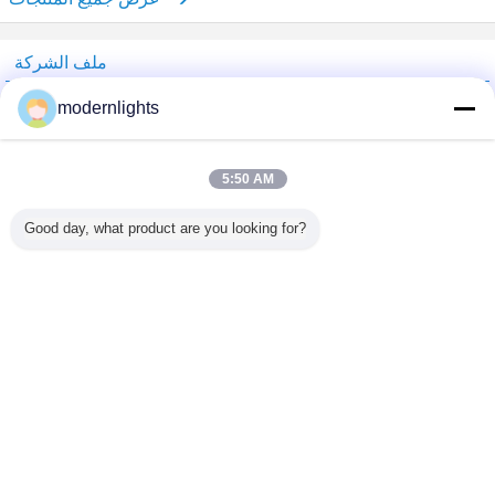
ملف الشركة
China Lighting Online Marketplace
modernlights
ﺎﻠﺘﺤﻘﻗ ﺎﻠﻣﻭﺭﺩﻮﻧ
Trust Seal
Verified Suplier
5:50 AM
Good day, what product are you looking for?
منزل
جميع المنتجات
حول نا
اتصل بنا
طلب اقتباس
غير اللغة