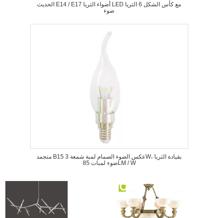
الحديث E14 / E17 أضواء الثريا LED مع كأس الشكل 6 الثريا
ضوء
متجمد B15 عكس الضوء الصمام لمبة شمعة 3W، بقيادة الثريا
ضوء لمبات 85LM / W