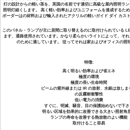
灯の設計からの軽い茎を、英国の名前です適切に高級な屋内照明ラン
照明灯細くします。 高く軽い効率およびユニフォームを達成するた
ボーダーはの材料および輸入されたアクリルの軽いガイド ダイ カス
このパネル・ランプが主に居間に取り替えるのに取付けられている LE
ます、通路使用されています。かなり柔らかいライトによって、それ
のために適しています。 従ってそれは家およびオフィスの照明
特徴:
高く明るい効率および省エネ
極度の環境
極度の長い生命時間
ビームの紫外線または IR の放射、水銀は放しま
の反霧耐衝撃性
低い電力の消費
すぐに、明滅、騒音、目の保護始めないで下さ
明るい区域を効果的に改善できる大きい照射角
ランプの寿命を改善する熱放散のよい機能
取付けること容易