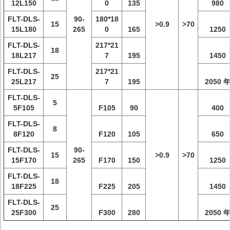
12L150
0
135
980
FLT-DLS-
90-
180*18
15
>0.9
>70
15L180
265
0
165
1250
FLT-DLS-
217*21
18
18L217
7
195
1450
FLT-DLS-
217*21
25
25L217
7
195
2050 
FLT-DLS-
5
5F105
F105
90
400
FLT-DLS-
8
8F120
F120
105
650
FLT-DLS-
90-
15
>0.9
>70
15F170
265
F170
150
1250
FLT-DLS-
18
18F225
F225
205
1450
FLT-DLS-
25
25F300
F300
280
2050 