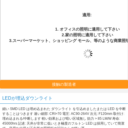
適用:
1.
オフィスの照明に適用して下さい
2.家の照明に適用して下さい
3.スーパーマーケット、ショッピング モール、等のような商業照
接触の製造者
LEDが埋込ダウンライト
細い SMD LED は埋め込まれた ダウンライト を引込めましたまたは LED を中断
することはつきます 速い細部: CRI>70 電圧: AC90-264V 次元: F120mm 取付け:
埋め込まれる/中断します 軽い効果および暗い区域無し 効力 > 85 LM/W 寿命:
45000hrs 記述: 天井が非常に低いとき極度のフルトン LED は採用していて簡潔