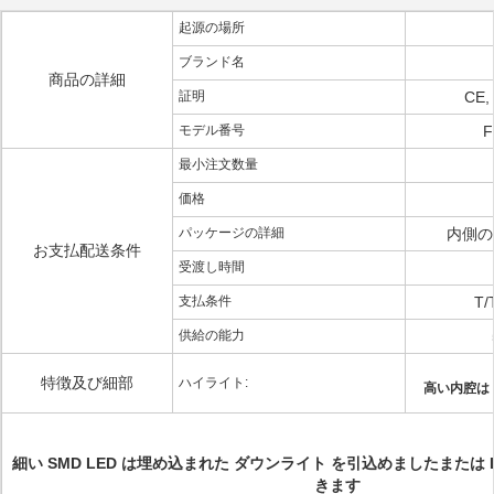
起源の場所
ブランド名
商品の詳細
証明
CE,
モデル番号
F
最小注文数量
価格
パッケージの詳細
内側の
お支払配送条件
受渡し時間
支払条件
T
供給の能力
特徴及び細部
ハイライト:
高い内腔は
細い SMD LED は埋め込まれた ダウンライト を引込めましたまたは 
きます