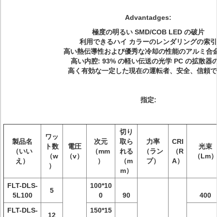
Advantadges:
極度の明るい SMD/COB LED の破片
利用できるハイ カラーのレンダリングの索引
高い熱伝導性および優秀な冷却の性能のアルミ合
高い内腔: 93% の軽い伝送の光学 PC の拡散器
高く有効な一定した現在の運転者、安全、信頼で
指定:
切り
ワッ
製品名
次元
取ら
力率
CRI
ト数
電圧
光束
（いい
（mm
れる
（ラン
（R
（w
（v）
（Lm
え）
）
（m
プ）
A）
）
m）
FLT-DLS-
100*10
5
5L100
0
90
400
FLT-DLS-
150*15
12