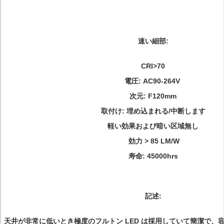
速い細部:
CRI>70
電圧: AC90-264V
次元: F120mm
取付け: 埋め込まれる/中断します
軽い効果および暗い区域無し
効力 > 85 LM/W
寿命: 45000hrs
記述:
天井が非常に低いとき極度のフルトン LED は採用していて簡潔で、