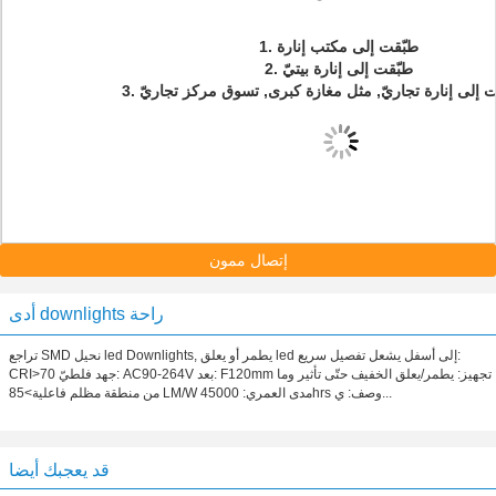
طبّقت إلى مكتب إنارة
1.
2. طبّقت إلى إنارة بيتيّ
إتصال ممون
أدى downlights راحة
تراجع SMD نحيل led Downlights, يطمر أو يعلق led إلى أسفل يشعل تفصيل سريع:
CRI>70 جهد فلطيّ: AC90-264V بعد: F120mm تجهيز: يطمر/يعلق الخفيف حتّى تأثير وما
من منطقة مظلم فاعلية>85 LM/W مدى العمري: 45000hrs وصف: ي...
قد يعجبك أيضا