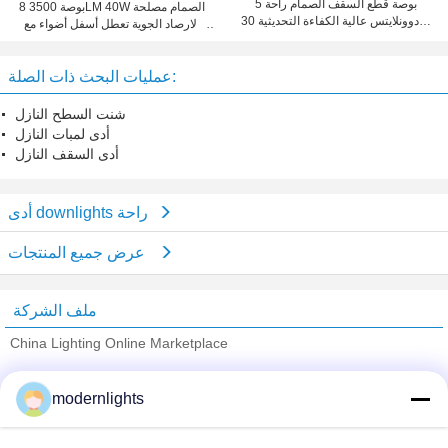
5 بوصة قطع السقف الصمام راحة
8 بوصة 3500LM 40W الصمام مصلحة
دوونلايتس عالية الكفاءة التحديثية 30W
الارصاد الجوية تعطل أسفل أضواء مع
CFL
210MM قطع جانبية
عمليات البحث ذات الصلة:
شنت السطح النازل
أدى لمبات النازل
أدى السقف النازل
أدى downlights راحة
عرض جميع المنتجات
ملف الشركة
China Lighting Online Marketplace
ﺎﻠﺘﺤﻘﻗ ﺎﻠﻣﻭﺭﺩﻮﻧ
modernlights
Trust Seal
Verified Suplier