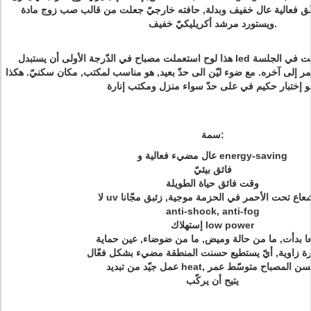
ق فعالية عال خفيف وبدلة, حافته خارجيّ جعلت من قالب صب زوج مادة
ويستورد مرشد أكريليكيّ خفيف.
هذا لوح استعملت مصباح في الدّرجة الأولى أن يستبدل led أنبوب ضوء, أيّ يكون ركّبت في الجلسة
ر إلى آخره. مع ضوء ليّن الى حدّ بعيد, هو مناسب لمكتب, مكان سكنيّ. هكذا
سمة:
عال مضيء فعالية و energy-saving
فائق بيئيّ
وقت فائق حياة الطويلة
 أو إشعاع تحت الأحمر في الحزمة موجية, زئبق مجّانا
anti-shock, anti-fog
إستهلاك low power
ا بدأت, ما من حالة وميض, ما من ضوضاء, عين حماية
ارة زاوية, أيّ يستطيع حسنت المنطقة مضيء بشكل فعّال
جيّد من تبديد heat, يحسن المصباح متوسّط عمر
يتيح أن يركّب