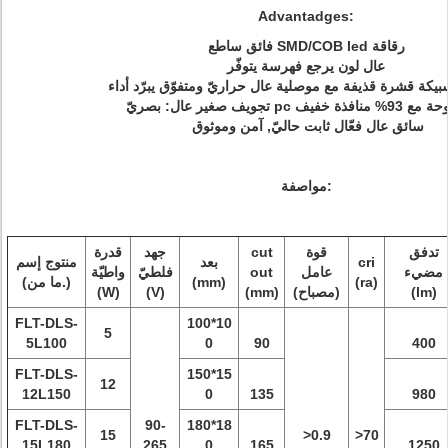
Advantadges:
فائق ساطع SMD/COB led رقاقة
عال لون يرجع فهرسة يتوفّر
بيكة قشرة قذيفة مع موصلية عال حراريّ ومتفوّق يبرّد أداء
ناشر لوحة مع 93% منافذة خفيف
سائق عال فعّال ثابت حاليّ, آمن وموثوق
مواصفة:
تدفق
قوة
cut
جهد
قدرة
cri
بعد
منتوج إسم
مضيء
عامل
out
فلطيّ
واطيّة
(ra)
(mm)
(ما من.)
(lm)
(مصباح)
(mm)
(V)
(W)
FLT-DLS-
100*10
5
5L100
0
90
400
FLT-DLS-
150*15
12
12L150
0
135
980
FLT-DLS-
90-
180*18
15
>0.9
>70
15L180
265
0
165
1250