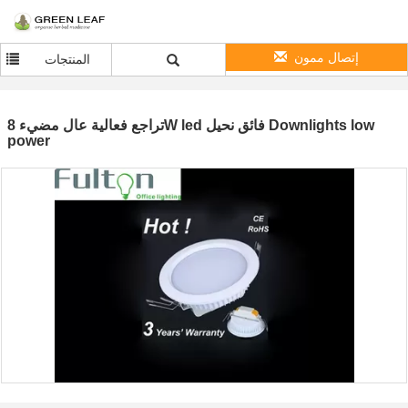
إتصال ممون
المنتجات
تراجع فعالية عال مضيء 8W led فائق نحيل Downlights low
power