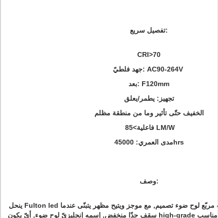
تفصيل سريع:
CRI>70
جهد فلطيّ: AC90-264V
بعد: F120mm
تجهيز: يطمر/يعلق
الخفيف حتّى تأثير وما من منطقة مظلم
فاعلية>85 LM/W
مدى العمري: 45000hrs
وصف:
ينحل Fulton led فائق نزولا إلى ضوء يترتّب مربّع لوح ضوء تصميم, مع موجز ويتيح مظهر يتبنّى عندما
سقف جدّا منخفض, إسمه إنجليزيّ لوح ضوء, أيّ يكون high-grade داخليّ إنارة مصباح بشكل مناسب