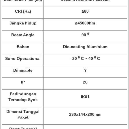
CRI (Ra)
≥80
Jangka hidup
≥45000hrs
0
Beam Angle
90
Bahan
Die-casting Aluminium
0
0
Suhu Operasional
-20
C ~ 40
C
Dimmable
Y
IP
20
Perlindungan
IK01
Terhadap Syok
Dimensi Tunggal
230x144x200mm
Paket