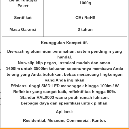
Berat Tunggal
1000g
Paket
Sertifikat
CE / RoHS
Masa Garansi
3 tahun
Keunggulan Kompetitif:
Die-casting aluminium perumahan, sistem pendingin yang
handal.
Non-slip klip pegas, instalasi mudah dan aman.
1600lm untuk 3500lm keluaran sepenuhnya membawa Anda
terang yang Anda butuhkan, bebas merancang lingkungan
yang Anda inginkan
Efisiensi tinggi SMD LED menenggak hingga 100lm / W
Reflektor yang sangat baik, reflektifitas hingga 90%.
Standar RAL9003 warna putih rumah lukisan.
Berbagai daya dan spesifikasi untuk pilihan.
Aplikasi:
Residential, Museum, Commercial, Kantor.