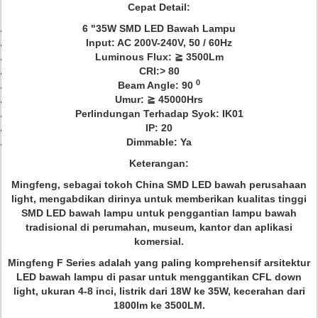
Cepat Detail:
6 "35W SMD LED Bawah Lampu
Input: AC 200V-240V, 50 / 60Hz
Luminous Flux: ≧ 3500Lm
CRI:> 80
0
Beam Angle: 90
Umur: ≧ 45000Hrs
Perlindungan Terhadap Syok: IK01
IP: 20
Dimmable: Ya
Keterangan:
Mingfeng, sebagai tokoh China SMD LED bawah perusahaan
light, mengabdikan dirinya untuk memberikan kualitas tinggi
SMD LED bawah lampu untuk penggantian lampu bawah
tradisional di perumahan, museum, kantor dan aplikasi
komersial.
Mingfeng F Series adalah yang paling komprehensif arsitektur
LED bawah lampu di pasar untuk menggantikan CFL down
light, ukuran 4-8 inci, listrik dari 18W ke 35W, kecerahan dari
1800lm ke 3500LM.