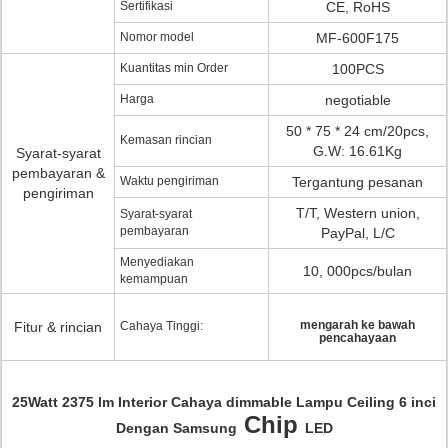
Sertifikasi
CE, RoHS
Nomor model
MF-600F175
Kuantitas min Order
100PCS
Harga
negotiable
50 * 75 * 24 cm/20pcs,
Kemasan rincian
G.W: 16.61Kg
Syarat-syarat
pembayaran &
Waktu pengiriman
Tergantung pesanan
pengiriman
T/T, Western union,
Syarat-syarat
pembayaran
PayPal, L/C
Menyediakan
10, 000pcs/bulan
kemampuan
mengarah ke bawah
Fitur & rincian
Cahaya Tinggi:
pencahayaan
25Watt 2375 lm Interior Cahaya dimmable Lampu Ceiling 6 inci
Chip
Dengan Samsung
LED