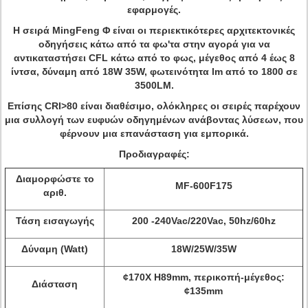
εφαρμογές.
Η σειρά MingFeng Φ είναι οι περιεκτικότερες αρχιτεκτονικές
οδηγήσεις κάτω από τα φω'τα στην αγορά για να
αντικαταστήσει CFL κάτω από το φως, μέγεθος από 4 έως 8
ίντσα, δύναμη από 18W 35W, φωτεινότητα lm από το 1800 σε
3500LM.
Επίσης CRI>80 είναι διαθέσιμο, ολόκληρες οι σειρές παρέχουν
μια συλλογή των ευφυών οδηγημένων ανάβοντας λύσεων, που
φέρνουν μια επανάσταση για εμπορικά.
Προδιαγραφές:
Διαμορφώστε το
MF-600F175
αριθ.
Τάση εισαγωγής
200 -240Vac/220Vac, 50hz/60hz
Δύναμη (Watt)
18W/25W/35W
¢170X H89mm, περικοπή-μέγεθος:
Διάσταση
¢135mm