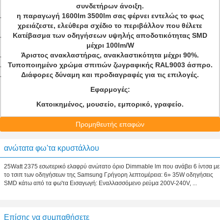
συνδετήρων άνοιξη.
η παραγωγή 1600lm 3500lm σας φέρνει εντελώς το φως
χρειάζεστε, ελεύθερα σχέδιο το περιβάλλον που θέλετε
Κατέβασμα των οδηγήσεων υψηλής αποδοτικότητας SMD
μέχρι 100lm/W
Άριστος ανακλαστήρας, ανακλαστικότητα μέχρι 90%.
Τυποποιημένο χρώμα σπιτιών ζωγραφικής RAL9003 άσπρο.
Διάφορες δύναμη και προδιαγραφές για τις επιλογές.
Εφαρμογές:
Κατοικημένος, μουσείο, εμπορικό, γραφείο.
Προμηθευτής επαφών
ανώτατα φω'τα κρυστάλλου
25Watt 2375 εσωτερικό ελαφρύ ανώτατο όριο Dimmable lm που ανάβει 6 ίντσα με
το τσιπ των οδηγήσεων της Samsung Γρήγορη λεπτομέρεια: 6» 35W οδηγήσεις
SMD κάτω από τα φω'τα Εισαγωγή: Εναλλασσόμενο ρεύμα 200V-240V, ...
Επίσης να συμπαθήσετε