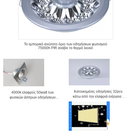
Το εμπορικό ανώτατο όριο των οδηγήσεων φωτισμού
75000h PIR ανάβει το θερμό λευκό
Κατοικημένες οδηγήσεις 32pcs
4000k ελαφρύς 50watt των
κάτω από την ελαφριά ενέργεια -
φυσικών άσπρων οδηγήσεων
άσπρο/θερμό λευκό αποταμίευσης
ΣΠΆΔΙΚΑΣ σημείων IP20 για το
ξενοδοχείο