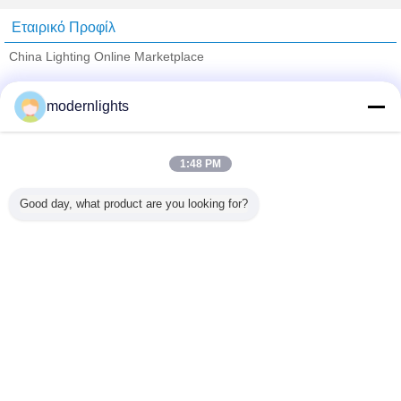
Εταιρικό Προφίλ
China Lighting Online Marketplace
Verified προμηθευτές
modernlights
Trust Seal
Verified Suplier
1:48 PM
Σπίτι
Good day, what product are you looking for?
Όλα τα Προϊόντα
Περίπου εμείς
επαφή
Αίτηση κράτησης
Γλώσσα αλλαγής