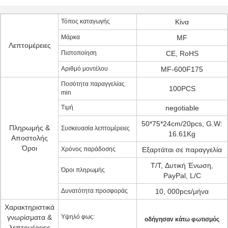
Τόπος καταγωγής
Κίνα
Μάρκα
MF
Λεπτομέρειες
Πιστοποίηση
CE, RoHS
Αριθμό μοντέλου
MF-600F175
Ποσότητα παραγγελίας
100PCS
min
Τιμή
negotiable
50*75*24cm/20pcs, G.W:
Πληρωμής &
Συσκευασία λεπτομέρειες
16.61Kg
Αποστολής
Όροι
Χρόνος παράδοσης
Εξαρτάται σε παραγγελία
T/T, Δυτική Ένωση,
Όροι πληρωμής
PayPal, L/C
Δυνατότητα προσφοράς
10, 000pcs/μήνα
Χαρακτηριστικά
γνωρίσματα &
Υψηλό φως:
οδήγησαν κάτω φωτισμός
λεπτομέρειες