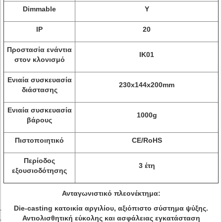
Dimmable
Υ
IP
20
Προστασία ενάντια
IK01
στον κλονισμό
Ενιαία συσκευασία
230x144x200mm
διάστασης
Ενιαία συσκευασία
1000g
βάρους
Πιστοποιητικό
CE/RoHS
Περίοδος
3 έτη
εξουσιοδότησης
Ανταγωνιστικό πλεονέκτημα:
Die-casting κατοικία αργιλίου, αξιόπιστο σύστημα ψύξης.
Αντιολισθητική εύκολης και ασφάλειας εγκατάσταση