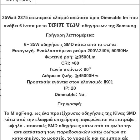
25Watt 2375 εσωτερικό ελαφρύ ανώτατο όριο Dimmable lm που
τσιπ των
ανάβει 6 ίντσα με το
οδηγήσεων της Samsung
Γρήγορη λεπτομέρεια:
6» 35W οδηγήσεις SMD κάτω από τα φω'τα
Εισαγωγή: Εναλλασσόμενο ρεύμα 200V-240V, 50/60Hz
Φωτεινή ροή: ≧3500Lm
CRI: >80
0
Γωνία ακτίνων: 90
Διάρκεια ζωής: ≧45000Hrs
Προστασία ενάντια στον κλονισμό: IK01
IP: 20
Dimmable: Ναι
Περιγραφή:
Το MingFeng, ως ένα προεξέχουσες οδηγήσεις της Κίνας SMD
κάτω από την ελαφριά επιχείρηση, αφιερώνεται να επιτρέψει
υψηλό - ποιοτικές SMD οδηγήσεις κάτω από τα φω'τα την
αντικατάσταση των παραδοσιακών κάτω φω'των σε
κατοικημένο, το μουσείο, το γραφείο και τις εμπορικές