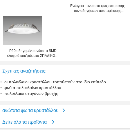
Ενέργεια - ανώτατο φως επιτροπής
των οδηγήσεων αποταμίευσης
1200 X 600 με το κράμα αργιλίου
Shell νόσος του Alsheimer-cei15-
34
IP20 οδηγημένα ανώτατα SMD
ελαφριά κοu'φώματα ΣΠΑΔΙΚΩΝ
για το βιομηχανικό φωτισμό SEC-λ-
DL139
Σχετικές αναζητήσεις:
οι πολυέλαιοι κρυστάλλου τοποθετούν στο ίδιο επίπεδο
φω'τα πολυελαίων κρυστάλλου
πολυέλαιοι σταγόνων βροχής
ανώτατα φω'τα κρυστάλλου
Δείτε όλα τα προϊόντα