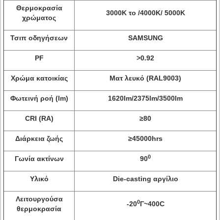
Θερμοκρασία
3000K το /4000K/ 5000K
χρώματος
Τσιπ οδηγήσεων
SAMSUNG
PF
>
0.92
Χρώμα κατοικίας
Ματ λευκό (RAL9003)
Φωτεινή ροή (lm)
1620lm/2375lm/3500lm
CRI (RA)
≥80
Διάρκεια ζωής
≥45000hrs
0
Γωνία ακτίνων
90
Υλικό
Die-casting αργίλιο
Λειτουργούσα
0
-20
Γ~400C
θερμοκρασία