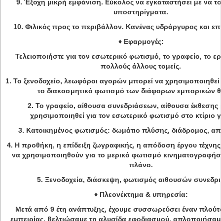
9. Έξοχη μικρή εμφάνιση. Εύκολος να εγκαταστήσει με να τ
υποστηρίγματα.
10.
Φιλικός προς το περιβάλλον. Κανένας υδράργυρος και επ
♦
Εφαρμογές:
Τελειοποιήστε για τον εσωτερικό φωτισμό, το γραφείο, το ερ
πολλούς άλλους τομείς.
1.
Το ξενοδοχείο, λεωφόροι αγορών μπορεί να χρησιμοποιηθεί
το διακοσμητικό φωτισμό των διάφορων εμπορικών 
2.
Το γραφείο, αίθουσα συνεδριάσεων, αίθουσα έκθεσης 
χρησιμοποιηθεί για τον εσωτερικό φωτισμό στο κτίριο 
3.
Κατοικημένος φωτισμός: δωμάτιο πλύσης, διάδρομος, απ
4.
Η προθήκη, η επίδειξη ζωγραφικής, η απόδοση έργου τέχνης
να χρησιμοποιηθούν για το μερικό φωτισμό κινηματογραφή
πλάνο.
5.
Ξενοδοχεία, διάσκεψη, φωτισμός αιθουσών συνεδρ
♦
Πλεονέκτημα & υπηρεσία:
Μετά από 9 έτη ανάπτυξης, έχουμε συσσωρεύσει έναν πλούτο
εμπειρίας, βελτιώσαμε τη αλυσίδα εφοδιασμού, απλοποιήσαμε