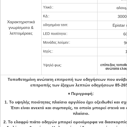
Υλικό::
αλουμ
ΚΔ::
3000
Χαρακτηριστικά
οδηγημένα τσιπ:
Epistar 
γνωρίσματα &
λεπτομέρειες
LED ποσότητα::
6
Μονάδες λούμεν::
9
Ισχύς::
επίπεδος τοποθε
Υψηλό φως:
ανώτατα ελα
Τοποθετημένη ανώτατη επιτροπή των οδηγήσεων που ανάβε
επιτροπής των έξοχων λεπτών οδηγήσεων 85-26
♦
Περιγραφή:
1.
Το υψηλής ποιότητας πλαίσιο αργιλίου έχει οξειδωθεί και σχ
Έτσι είναι ανεκτό και συμπαγές, το οποίο μπορεί στενά να 
πλαίσιο.
2.
Το ελαφρύ πιάτο οδηγών μπορεί ομοιόμορφα να διασκορπίσε