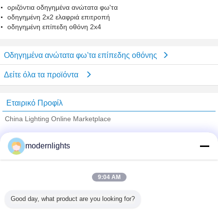
οριζόντια οδηγημένα ανώτατα φω'τα
οδηγημένη 2x2 ελαφριά επιτροπή
οδηγημένη επίπεδη οθόνη 2x4
Οδηγημένα ανώτατα φω'τα επίπεδης οθόνης
Δείτε όλα τα προϊόντα
Εταιρικό Προφίλ
China Lighting Online Marketplace
Verified προμηθευτές
modernlights
Trust Seal
Verified Suplier
9:04 AM
Σπίτι
Good day, what product are you looking for?
Όλα τα Προϊόντα