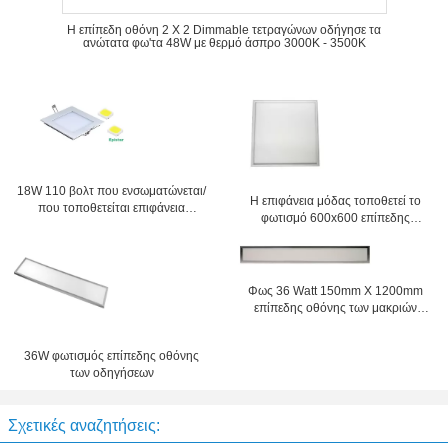
Η επίπεδη οθόνη 2 X 2 Dimmable τετραγώνων οδήγησε τα
ανώτατα φω'τα 48W με θερμό άσπρο 3000K - 3500K
18W 110 βολτ που ενσωματώνεται/
Η επιφάνεια μόδας τοποθετεί το
που τοποθετείται επιφάνεια
φωτισμό 600x600 επίπεδης
οδηγημένος επίπεδη οθόνη
οθόνης των οδηγήσεων 2800lm
ανώτατος φωτισμός κουζινών
36W για την υπεραγορά
Φως 36 Watt 150mm X 1200mm
επίπεδης οθόνης των μακριών
οδηγήσεων διάρκειας ζωής
εξαιρετικά λεπτών τοποθετημένο
36W φωτισμός επίπεδης οθόνης
των οδηγήσεων
Σχετικές αναζητήσεις: