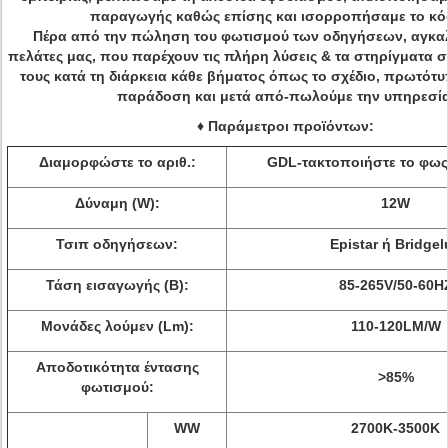
παραγωγής καθώς επίσης και ισορροπήσαμε το κό
Πέρα από την πώληση του φωτισμού των οδηγήσεων, αγκαλ
πελάτες μας, που παρέχουν τις πλήρη λύσεις & τα στηρίγματα
τους κατά τη διάρκεια κάθε βήματος όπως το σχέδιο, πρωτότ
παράδοση και μετά από-πωλούμε την υπηρεσία
♦ Παράμετροι προϊόντων:
Διαμορφώστε το αριθ.:
GDL-τακτοποιήστε το φως
Δύναμη (W):
12W
Τσιπ οδηγήσεων:
Epistar ή Bridgel
Τάση εισαγωγής (Β):
85-265V/50-60H
Μονάδες λούμεν (Lm):
110-120LM/W
Αποδοτικότητα έντασης
>
85%
φωτισμού:
WW
2700K-3500K