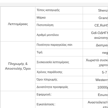
Τόπος καταγωγής
Shenz
Μάρκα
Grand
Λεπτομέρειες
Πιστοποίηση
CE,RoH
Gdl-ΟΔΗΓ
Αριθμό μοντέλου
ανώτατη
Ποσότητα παραγγελίας min
Διαπρα
Τιμή
neg
Χωριστά συσκ
Συσκευασία λεπτομέρειες
Πληρωμής &
χαρτο
Αποστολής Όροι
Χρόνος παράδοσης
5-7
Όροι πληρωμής
Western
Δυνατότητα προσφοράς
10000
Εφαρμογή::
Εσωτε
Αναστείλετε/
Εγκατάσταση::
επι