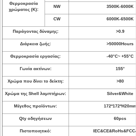
Θερμοκρασία
NW
3500K-6000K
χρώματος (Κ):
CW
6000K-6500K
Παράγοντας δύναμης:
>
0.9
Διάρκεια ζωής:
>
50000Hours
Θερμοκρασία εργασίας:
-40°C~ +55°C
Γωνία ακτίνων:
155°
Χρώμα που δίνει το δείκτη:
>
80
Χρώμα της Shell λαμπτήρων:
Silver&White
Μέγεθος προϊόντων:
172*172*H20m
Qty οδηγήσεων
60pcs
Πιστοποιητικό:
IEC&CE&RoHs&FCC