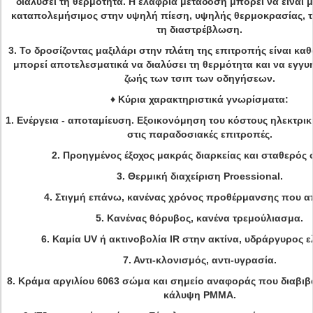
διαλύσει τη θερμότητα. Η ελαφριά μετάδοση μπορεί να είναι μ
καταπολεμήσιμος στην υψηλή πίεση, υψηλής θερμοκρασίας, τ
τη διαστρέβλωση.
3.
Το δροσίζοντας μαξιλάρι στην πλάτη της επιτροπής είναι κα
μπορεί αποτελεσματικά να διαλύσει τη θερμότητα και να εγγυη
ζωής των τσιπ των οδηγήσεων.
♦
Κύρια χαρακτηριστικά γνωρίσματα:
1. Ενέργεια - αποταμίευση. Εξοικονόμηση του κόστους ηλεκτρικ
στις παραδοσιακές επιτροπές.
2. Προηγμένος έξοχος μακράς διαρκείας και σταθερός 
3. Θερμική διαχείριση Proessional.
4. Στιγμή επάνω, κανένας χρόνος προθέρμανσης που απ
5. Κανένας θόρυβος, κανένα τρεμούλιασμα.
6. Καμία UV ή ακτινοβολία IR στην ακτίνα, υδράργυρος ε
7. Αντι-κλονισμός, αντι-υγρασία.
8. Κράμα αργιλίου 6063 σώμα και σημείο αναφοράς που διαβιβ
κάλυψη PMMA.