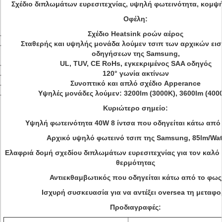
Σχέδιο διπλωμάτων ευρεσιτεχνίας, υψηλή φωτεινότητα, κομψ
Οφέλη:
Σχέδιο
Heatsink
ροών αέρος
Σταθερής και υψηλής μονάδα λούμεν τσιπ των αρχικών ει
οδηγήσεων της Samsung,
UL, TUV, CE RoHs, εγκεκριμένος SAA οδηγός
120°
γωνία
ακτίνων
Συνοπτικό και απλό σχέδιο Apperance
Υψηλές μονάδες λούμεν: 3200lm (3000K), 3600lm (400
Κυριώτερο σημείο:
Υψηλή φωτεινότητα 40W 8 ίντσα που οδηγείται κάτω από
Αρχικό υψηλό φωτεινό τσιπ της Samsung, 85lm/Wat
Ελαφριά δομή σχεδίου διπλωμάτων ευρεσιτεχνίας για τον καλό
θερμότητας
Αντιεκθαμβωτικός που οδηγείται κάτω από το φως
Ισχυρή συσκευασία για να αντέξει oversea τη μεταφ
Προδιαγραφές: