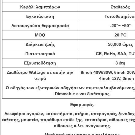
Κεφάλι λαμπτήρων
Σταθερός
Εγκατάσταση
Τοποθετημένο
Λειτουργούσα θερμοκρασία
-20°~ +50°
MOQ
20 PC
Διάρκεια ζωής
50,000 ώρες
Πιστοποιητικό
CE, RoHs, SAA, TU
Εξουσιοδότηση
3 έτη
Διαθέσιμο Wattage σε αυτήν την
8inch 40W/30W, 6inch 20W
σειρά
4inch 12W,
3inch
Ο οδηγός των εξωτερικών οδηγήσεων συμπεριλαμβανόμενος, 
Dimmable είναι διαθέσιμος.
Εφαρμογές:
Λεωφόροι αγορών, καταστήματα, κτήριο, υπεραγορές, ξενοδοχ
έκθεσης, μουσεία, παράθυρα επίδειξης, εστιατόρια, αίθουσες τέχ
αίθουσες κ.λπ. ανάγνωσης.
Μετά από την υπηρεσία πωλήσεων: