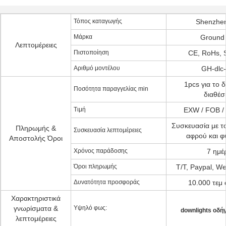
Τόπος καταγωγής
Shenzhen
Μάρκα
Ground
Λεπτομέρειες
Πιστοποίηση
CE, RoHs, 
Αριθμό μοντέλου
GH-dlc
1pcs για το δ
Ποσότητα παραγγελίας min
διαθέσ
Τιμή
EXW / FOB /
Συσκευασία με τ
Πληρωμής &
Συσκευασία λεπτομέρειες
αφρού και 
Αποστολής Όροι
Χρόνος παράδοσης
7 ημέ
Όροι πληρωμής
T/T, Paypal, We
Δυνατότητα προσφοράς
10.000 τεμ 
Χαρακτηριστικά
γνωρίσματα &
Υψηλό φως:
downlights οδή
λεπτομέρειες