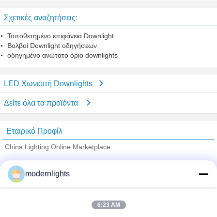
τα φω'τα με την κομμένη πλευρά
τοποθετεί όπισθεν 30w CFL
210mm
Σχετικές αναζητήσεις:
Τοποθετημένο επιφάνεια Downlight
Βολβοί Downlight οδηγήσεων
οδηγημένο ανώτατο όριο downlights
LED Χωνευτή Downlights
Δείτε όλα τα προϊόντα
Εταιρικό Προφίλ
China Lighting Online Marketplace
Verified προμηθευτές
modernlights
Trust Seal
Verified Suplier
6:23 AM
Σπίτι