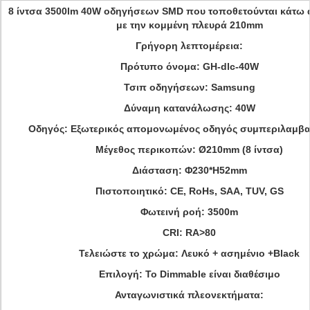
8 ίντσα 3500lm 40W οδηγήσεων SMD που τοποθετούνται κάτω 
με την κομμένη πλευρά 210mm
Γρήγορη λεπτομέρεια:
Πρότυπο όνομα:
GH-dlc-40W
Τσιπ οδηγήσεων: Samsung
Δύναμη κατανάλωσης: 40W
Οδηγός: Εξωτερικός απομονωμένος οδηγός συμπεριλαμβ
Μέγεθος περικοπών: Ø210mm (8 ίντσα)
Διάσταση:
Φ230*H52mm
Πιστοποιητικό: CE, RoHs, SAA, TUV, GS
Φωτεινή ροή: 3500m
CRI: RA>80
Τελειώστε το χρώμα:
Λευκό + ασημένιο +Black
Επιλογή: Το Dimmable είναι διαθέσιμο
Ανταγωνιστικά πλεονεκτήματα: