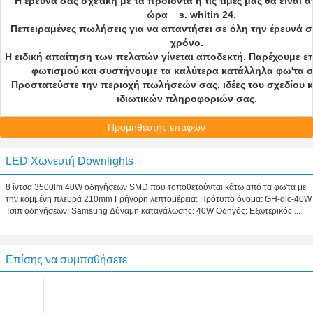
Η έρευνά σας σχετική με τα προϊόντα ή τις τιμές μας θα είναι
ώρα s. whitin 24.
Πεπειραμένες πωλήσεις για να απαντήσει σε όλη την έρευνά σ
χρόνο.
Η ειδική απαίτηση των πελατών γίνεται αποδεκτή. Παρέχουμε ε
φωτισμού και συστήνουμε τα καλύτερα κατάλληλα φω'τα 
Προστατεύστε την περιοχή πωλήσεών σας, ιδέες του σχεδίου 
ιδιωτικών πληροφοριών σας.
Προμηθευτής επαφών
LED Χωνευτή Downlights
8 ίντσα 3500lm 40W οδηγήσεων SMD που τοποθετούνται κάτω από τα φω'τα με
την κομμένη πλευρά 210mm Γρήγορη λεπτομέρεια: Πρότυπο όνομα: GH-dlc-40W
Τσιπ οδηγήσεων: Samsung Δύναμη κατανάλωσης: 40W Οδηγός: Εξωτερικός ...
Επίσης να συμπαθήσετε