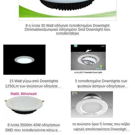
8 η ίντσα 30 Watt οδήγησε τοποθετημένο Downlight
Dimmable/εξωτερικό οδηγημένο Smd Downlight που
τοποθετήθηκε
15 Watt γύρω από Downlights
5 τοποθετημένο Downlights των
1250Lm των ανώτατων οδηγήσεων
φυσικών άσπρων οδηγήσεων
για το φωτισμό ξενοδοχείων
ίντσας με την ενέργεια -
αποταμίευση
το ανώτατο όριο 5 ίντσας που κόβει
8 ίντσα 3500lm 40W οδηγήσεων
υψηλή αποδοτικότητα Downlights
SMD που τοποθετούνται κάτω από
των οδηγήσεων την τοποθετημένη