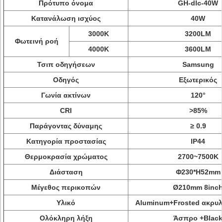
Πρότυπο όνομα
GH-dlc-40W
Κατανάλωση ισχύος
40W
3000K
3200LM
Φωτεινή ροή
4000K
3600LM
Τσιπ οδηγήσεων
Samsung
Οδηγός
Εξωτερικός
Γωνία ακτίνων
120°
CRI
>
85%
Παράγοντας δύναμης
≥ 0.9
Κατηγορία προστασίας
IP44
Θερμοκρασία χρώματος
2700~7500K
Διάσταση
Φ230*H52mm
Μέγεθος περικοπών
Ø210mm 8inc
Υλικό
Aluminum+Frosted ακρυλ
Ολόκληρη λήξη
Άσπρο +Blac