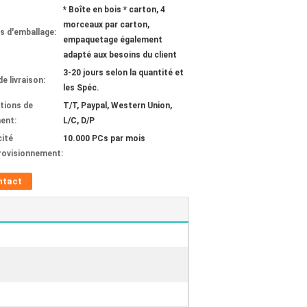
* Boîte en bois * carton, 4
morceaux par carton,
ls d'emballage:
empaquetage également
adapté aux besoins du client
3-20 jours selon la quantité et
de livraison:
les Spéc.
tions de
T/T, Paypal, Western Union,
ent:
L/C, D/P
ité
10.000 PCs par mois
rovisionnement:
ntact