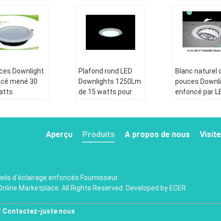
ces Downlight
Plafond rond LED
Blanc naturel 
ncé mené 30
Downlights 1250Lm
pouces Downl
atts
de 15 watts pour
enfoncé par L
able/Smd
l'éclairage d'hôtel
avec l'économ
ieur ont mené
d'énergie
ight ont
ncé
Aperçu
Produits
A propos de nous
Visite
eils d'éclairage enfoncés
Fournisseur.
Online Marketplace. All Rights Reserved. Developed by
ECER
?
Contactez-juste nous