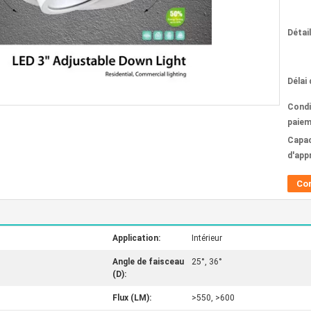
Détai
Délai 
Condi
paiem
Capac
d'app
Co
Application:
Intérieur
Angle de faisceau
25°, 36°
(D):
Flux (LM):
>550, >600