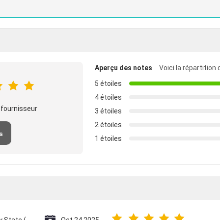
Aperçu des notes
Voici la répartition
5 étoiles
4 étoiles
 fournisseur
3 étoiles
2 étoiles
s
1 étoiles
Vatican City State (Holy See)
Oct 24.2025