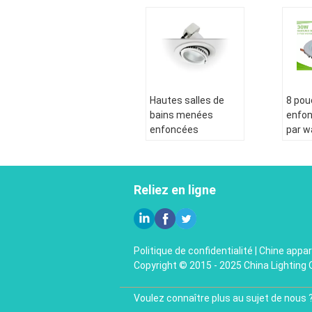
Hautes salles de
8 pou
bains menées
enfo
enfoncées
par w
extérieures rondes
Dimm
de C.P. Samsung
extér
SMD 20W
Downl
Reliez en ligne
Downlights
enfo
Politique de confidentialité
|
Chine appar
Copyright © 2015 - 2025 China Lighting 
Voulez connaître plus au sujet de nous 