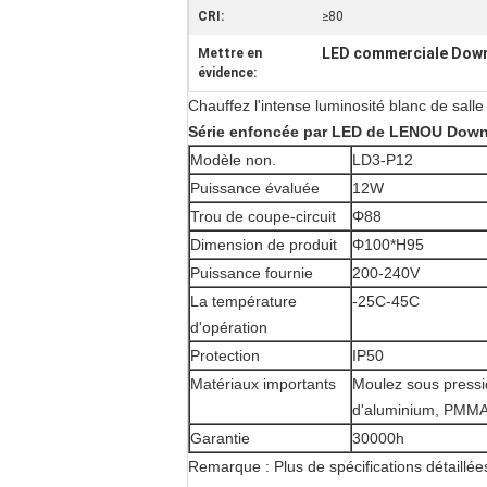
CRI:
≥80
LED commerciale Down
Mettre en
évidence:
Chauffez l'intense luminosité blanc de sal
Série enfoncée par LED de LENOU Downl
Modèle non.
LD3-P12
Puissance évaluée
12W
Trou de coupe-circuit
Φ88
Dimension de produit
Φ100*H95
Puissance fournie
200-240V
La température
-25C-45C
d'opération
Protection
IP50
Matériaux importants
Moulez sous pressio
d'aluminium, PMM
Garantie
30000h
Remarque : Plus de spécifications détaillé