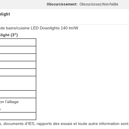
Obscurcissement:
Obscurcissez/Non-faible
light
le de bains/cuisine LED Downlights 140 lm/W
ight (3")
n l'alliage
A
es, documents d'IES, rapports des essais et toute autre information so