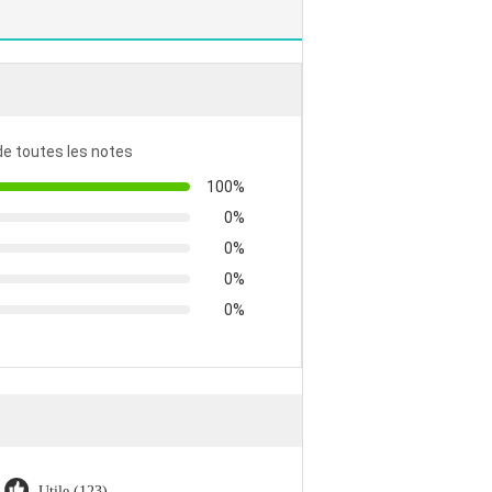
 de toutes les notes
100%
0%
0%
0%
0%
Utile (123)