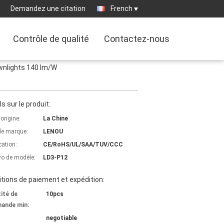
Demandez une citation
French
Contrôle de qualité
Contactez-nous
ownlights 140 lm/W
ls sur le produit:
'origine:
La Chine
e marque:
LENOU
cation:
CE/RoHS/UL/SAA/TUV/CCC
o de modèle:
LD3-P12
tions de paiement et expédition:
ité de
10pcs
ande min:
negotiable