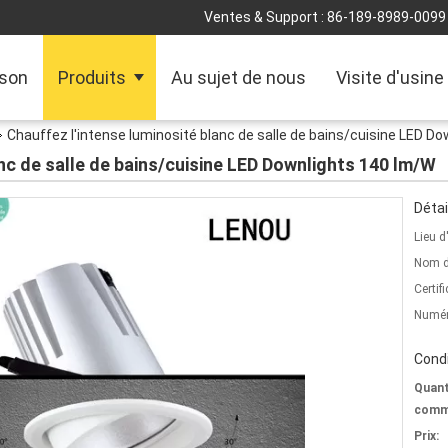
Ventes & Support :
86-189-8989-0099
son
Produits
Au sujet de nous
Visite d'usine
Chauffez l'intense luminosité blanc de salle de bains/cuisine LED D
anc de salle de bains/cuisine LED Downlights 140 lm/W
Détai
Lieu d
Nom d
Certifi
Numér
Condi
Quant
comm
Prix: