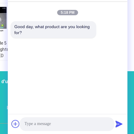
5:18 PM
Good day, what product are you looking 
for?
de 5
8 pouces 3500lm
ights
40W SMD LED ont
ED
enfoncé en bas des
ie
lumières avec le
côté coupé 210mm
 d'usine
Contacts
Plan du site
La Chine allumant le marché en ligne
test@163.com