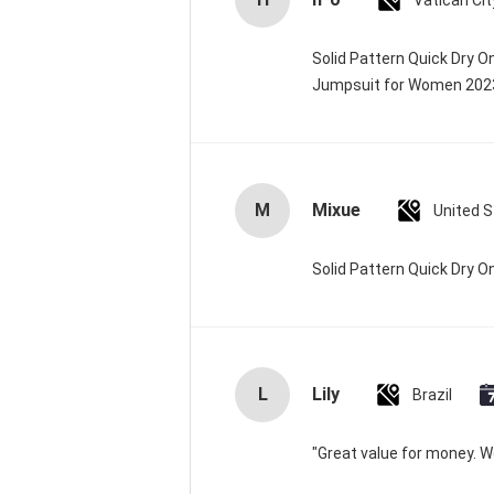
Solid Pattern Quick Dry 
Jumpsuit for Women 20
M
Mixue
United 
Solid Pattern Quick Dry
L
Lily
Brazil
"Great value for money. Wor