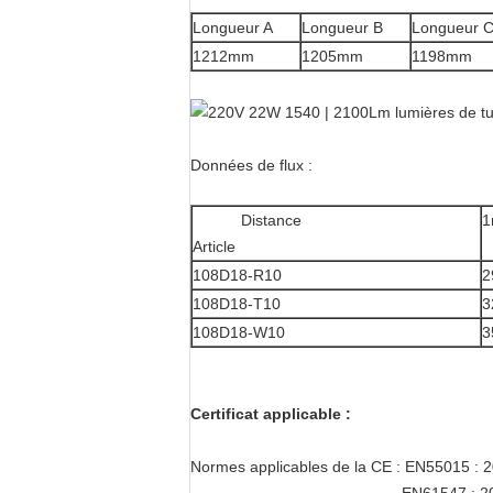
Longueur A
Longueur B
Longueur 
1212mm
1205mm
1198mm
Données de flux :
Distance
1
Article
108D18-R10
2
108D18-T10
3
108D18-W10
3
Certificat applicable :
Normes applicables de la CE : EN55015 :