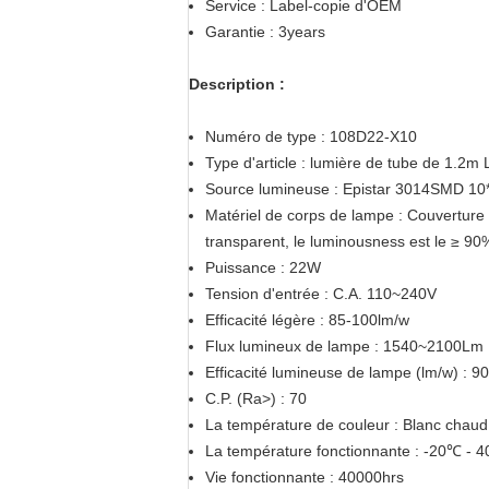
Service : Label-copie d'OEM
Garantie : 3years
Description :
Numéro de type : 108D22-X10
Type d'article : lumière de tube de 1.2m
Source lumineuse : Epistar 3014SMD 10
Matériel de corps de lampe : Couverture 
transparent, le luminousness est le ≥ 90
Puissance : 22W
Tension d'entrée : C.A. 110~240V
Efficacité légère : 85-100lm/w
Flux lumineux de lampe : 1540~2100Lm
Efficacité lumineuse de lampe (lm/w) : 90
C.P. (Ra>) : 70
La température de couleur : Blanc chau
La température fonctionnante : -20℃ - 
Vie fonctionnante : 40000hrs