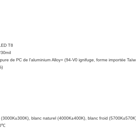
 LED T8
*30mil
pure de PC de l'aluminium Alloy+ (94-V0 ignifuge, forme importée Taïwa
%)
d (3000K±300K), blanc naturel (4000K±400K), blanc froid (5700K±570K
40℃