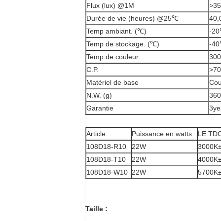
Flux (lux) @1M
>35
Durée de vie (heures) @25℃
40,
Temp ambiant. (℃)
-2
Temp de stockage. (℃)
-4
Temp de couleur.
300
C.P.
>7
Matériel de base
Cou
N.W. (g)
360
Garantie
3ye
Article
Puissance en watts
LE TD
108D18-R10
22W
3000K
108D18-T10
22W
4000K
108D18-W10
22W
5700K
Taille :