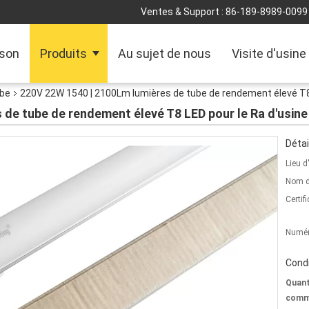
Ventes & Support :
86-189-8989-0099
son
Produits
Au sujet de nous
Visite d'usine
ube
220V 22W 1540 | 2100Lm lumières de tube de rendement élevé T8 
de tube de rendement élevé T8 LED pour le Ra d'usine
Détai
Lieu d
Nom d
Certifi
Numér
Condi
Quant
comm