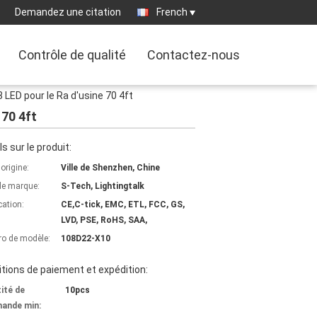
Demandez une citation
French
Contrôle de qualité
Contactez-nous
LED pour le Ra d'usine 70 4ft
 70 4ft
ls sur le produit:
'origine:
Ville de Shenzhen, Chine
e marque:
S-Tech, Lightingtalk
cation:
CE,C-tick, EMC, ETL, FCC, GS,
LVD, PSE, RoHS, SAA,
o de modèle:
108D22-X10
tions de paiement et expédition:
ité de
10pcs
ande min: