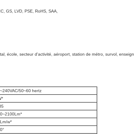
 FCC, GS, LVD, PSE, RoHS, SAA,
tal, école, secteur d'activité, aéroport, station de métro, survol, ensei
~240VAC/50~60 hertz
W*
85
40~2100Lm*
Lm/w*
0°