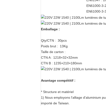
EN61547 : 2
EN61000-3-2
EN61000-3-3
Emballage :
Qty/CTN : 30pcs
Poids brut : 13Kg
Taille de carton :
CTN A : 1218×32×32mm
CTN B : 1235×210×180mm
Avantage compétitif :
* Structure et matériel
1)
Nous employons l'alliage d'aluminium pur 
importé de Taïwan.