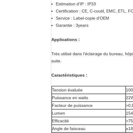
Estimation d'IP : IP33
Certification : CE, C-coutil, EMC, ETL,
Service : Label-copie d'OEM
Garantie : 3years
Applications :
Très utilisé dans l'éclairage du bureau, hôpi
suite.
Caractéristiques :
Tension évaluée
100
Puissance en watts
22
Facteur de puissance
>
0,
Lumen
15
Efficacité
>
75
Angle de faisceau
≥18