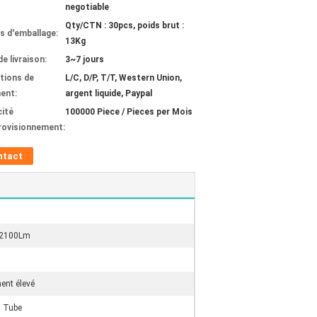
negotiable
Qty/CTN : 30pcs, poids brut :
ls d'emballage:
13Kg
de livraison:
3~7 jours
tions de
L/C, D/P, T/T, Western Union,
ent:
argent liquide, Paypal
ité
100000 Piece / Pieces per Mois
rovisionnement:
ntact
 2100Lm
ent élevé
 Tube