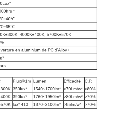
0Lux*
000hrs *
0℃~40℃
0℃~65℃
0K±300K, 4000K±400K, 5700K±570K
0%
verture en aluminium de PC d'Alloy+
g*
ars
C
Flux@1m
Lumen
Efficacité
C.P.
±300K
350lux*
1540~1700lm*
>
70Lm/w*
>
80%
±400K
390lux*
1760~1950lm*
>
80Lm/w*
>
70%
±570K
lux* 410
1870~2100lm*
>
85lm/w*
>
70%