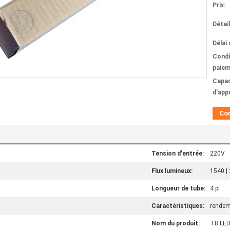
Prix:
Détai
Délai 
Condi
paiem
Capac
d'app
Co
Tension d'entrée:
220V
Flux lumineux:
1540 |
Longueur de tube:
4 pi
Caractéristiques:
rendem
Nom du produit:
T8 LED