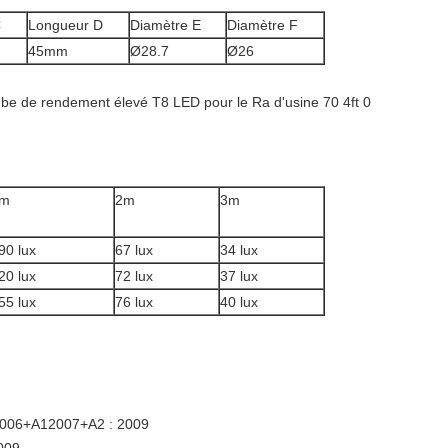
C
Longueur D
Diamètre E
Diamètre F
45mm
Ø28.7
Ø26
m
2m
3m
90 lux
67 lux
34 lux
20 lux
72 lux
37 lux
55 lux
76 lux
40 lux
 2006+A12007+A2 : 2009