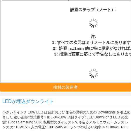
設置ステップ（ノート）:
注:
1: すべての次元はミリメートルにありま
2: 許容 is±1mm 他に特に規定がなければ
3: 指定は変更に応じて予告なしにありま
接触の製造者
LEDが埋込ダウンライト
小さい 4 インチ 10W LED は台所および住宅の照明のための Downlights を引込め
ました 速い細部: 型式番号: HDL-04-10W 項目タイプ: LED Downlights LED の光
源: 18pcs Samsung 5630 私用型のダイカストで形造るアルミニウム + ガラス レ
ンズ 力: 10W±5% 入力電圧: 100~240V AC ランプの明るい効率: >73 lm/w CRI ...