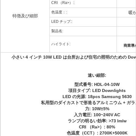
CRI （Ra>）::
色温度：:
暖
特徴及び細部
LED チップ::
製品名:
ハイライト:
商業導か
小さい 4 インチ 10W LED は台所および住宅の照明のための Dow
速い細部:
型式番号:
HDL-04-10W
項目タイプ: LED Downlights
LED の光源: 18pcs Samsung 5630
私用型の
ダイカストで形造るアルミニウム
+ ガ
力: 10W±5%
入力電圧: 100~240V AC
ランプの明るい効率: >73 lm/w
CRI （Ra>）: 80%
色温度（CCT）: 2700K+5000K