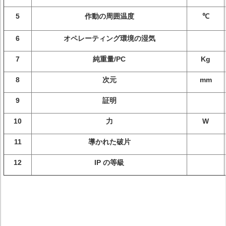
5
作動の周囲温度
℃
6
オペレーティング環境の湿気
7
純重量/PC
Kg
8
次元
mm
9
証明
10
力
W
11
導かれた破片
12
IP の等級