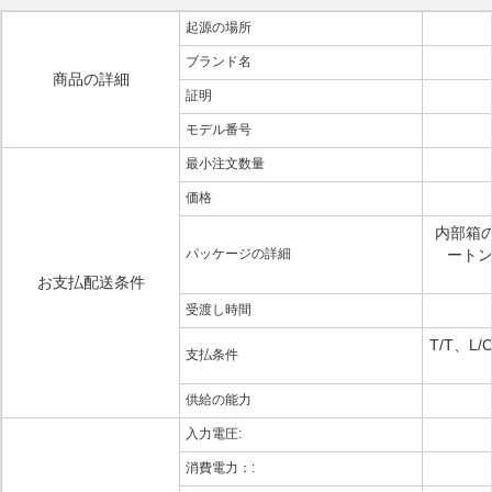
起源の場所
ブランド名
商品の詳細
証明
モデル番号
最小注文数量
価格
内部箱のサ
パッケージの詳細
ートンの
お支払配送条件
受渡し時間
T/T、
支払条件
供給の能力
入力電圧:
消費電力：: