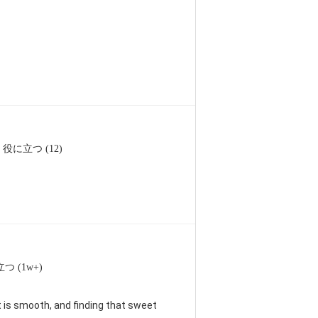
役に立つ (12)
つ (1w+)
nt is smooth, and finding that sweet