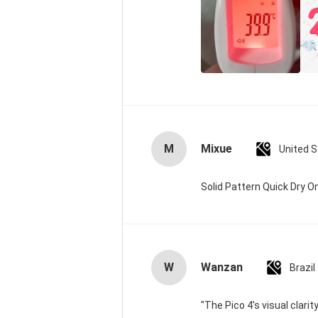
M
Mixue
United 
Solid Pattern Quick Dry
W
Wanzan
Brazil
"The Pico 4's visual clari