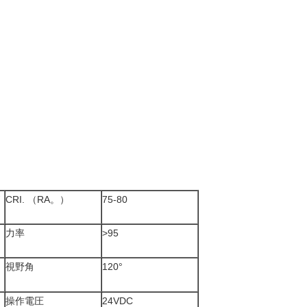
CRI. （RA。）
75-80
力率
>95
視野角
120°
操作電圧
24VDC