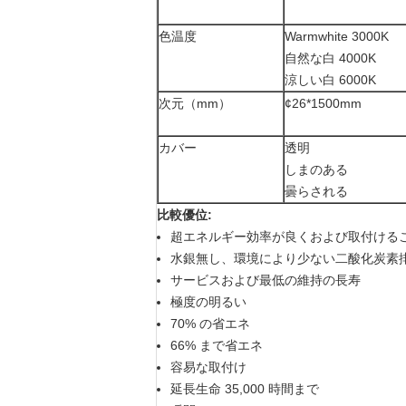
色温度
Warmwhite 3000K
自然な白 4000K
涼しい白 6000K
次元（mm）
¢26*1500mm
カバー
透明
しまのある
曇らされる
比較優位:
超エネルギー効率が良くおよび取付ける
水銀無し、環境により少ない二酸化炭素
サービスおよび最低の維持の長寿
極度の明るい
70% の省エネ
66% まで省エネ
容易な取付け
延長生命 35,000 時間まで