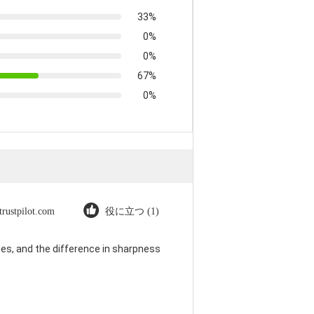
33%
0%
0%
67%
0%
trustpilot.com
役に立つ (1)
es, and the difference in sharpness