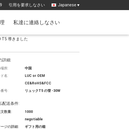
9
引用を要求しなさい
Japanese
理
私達に連絡しなさい
D T5 導きました
の詳細:
場所:
中国
ド名:
LUC or OEM
CE&RoHS&FCC
番号:
リュックT5 の管 -30W
払配送条件:
文数量:
1000
negotiable
ージの詳細:
ギフト用の箱