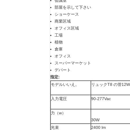
会議室
部屋を示して下さい
ショーケース
商業区域
オフィス区域
工場
植物
倉庫
オフィス
スーパーマーケット
デパート
指定:
モデルいいえ。
リュックT8 の管12W
入力電圧
90-277Vac
力（w）
30W
光束
2400 lm