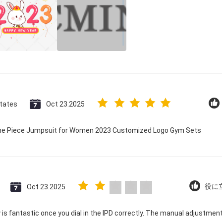
States
Oct 23.2025
 One Piece Jumpsuit for Women 2023 Customized Logo Gym Sets
Oct 23.2025
役に立
ty is fantastic once you dial in the IPD correctly. The manual adjustme