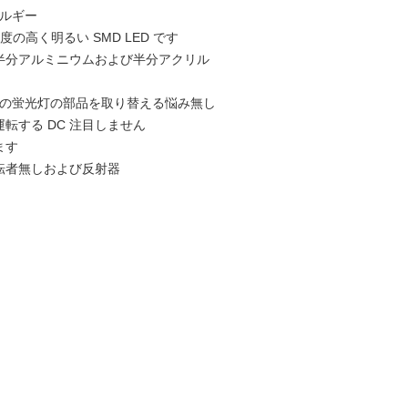
ネルギー
の高く明るい SMD LED です
半分アルミニウムおよび半分アクリル
通常の蛍光灯の部品を取り替える悩み無し
転する DC 注目しません
ます
転者無しおよび反射器