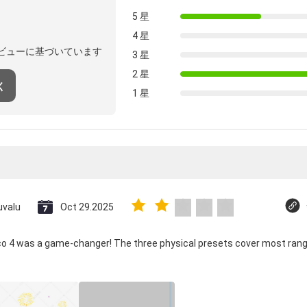
5 星
4 星
ビューに基づいています
3 星
2 星
く
1 星
uvalu
Oct 29.2025
ico 4 was a game-changer! The three physical presets cover most rang