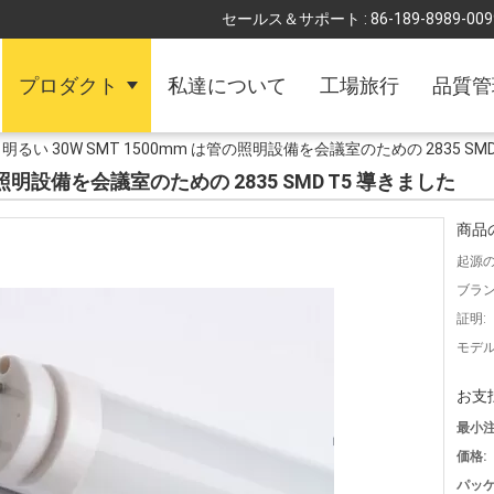
セールス＆サポート :
86-189-8989-009
プロダクト
私達について
工場旅行
品質管
明るい 30W SMT 1500mm は管の照明設備を会議室のための 2835 SM
管の照明設備を会議室のための 2835 SMD T5 導きました
商品
起源の
ブラン
証明:
モデル
お支
最小注
価格:
パッケ