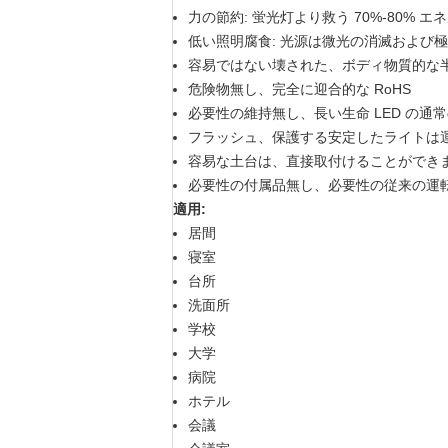
力の節約: 蛍光灯より救う 70%-80% エ
低い照明腐食: 光源は微光の消滅および極度
容易ではない壊された、ボディ物質的な
危険物無し、完全に迎合的な RoHS
必要性の維持無し、長い生命 LED の
フラッシュ、保護する安定したライトは運
容易な土台は、直接取付けることができ
必要性の付属品無し、必要性の従来の運
適用:
居間
寝室
台所
洗面所
学校
大学
病院
ホテル
会議