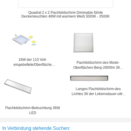
Quadrat 2 x 2 Flachbildschirm Dimmable führte
Deckenleuchten 48W mit warmem Weiß 3000K - 3500K
18W der 110 Volt-
Flachbildschirm des Mode-
eingebettete/Oberfläche
Oberflächen-Berg-2800lm 36W
angebrachte Flachbildschirm
LED, der 600x600 für Supermarkt
führte Küchen-Decken-
beleuchtet
Beleuchtung
Langes Flachbildschirm-des
Lichtes 36 der Lebensdauer-ultra
dünnes vertieftes LED Watt 150mm
x 1200mm
Flachbildschirm-Beleuchtung 36W
LED
In Verbindung stehende Suchen: