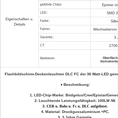
geführte Chips:
Epistar o
LED::
SMD 2
Eigenschaften u.
Farbe::
Silb
Details
Fahrer::
Wechselstrom
Garantie::
3 
CT:
2700
Oberfläch
Markieren:
Instrumente
Flachbildschirm-Deckenleuchten DLC FC der 36 Watt-LED gen
♦
Beschreibung:
1.
LED-Chip-Marke: Bridgelux/Cree/Epistar/Gene
2.
Leuchtende Leistungsfähigkeit: 100LM /W.
3.
CER u. Rohs u. Fc u. DLC aufgelistet.
4.
Material: Druckgussaluminium +PC.
5. 3 Jahre Garantie.