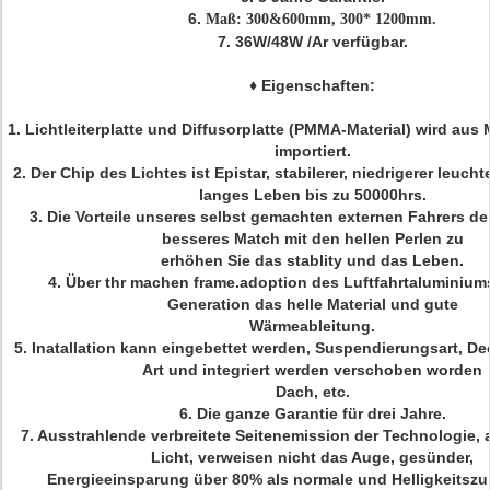
6.
Maß: 300&600mm, 300* 1200mm.
7.
36W/48W /Ar verfügbar.
♦
Eigenschaften:
1.
Lichtleiterplatte und Diffusorplatte (PMMA-Material) wird aus 
importiert.
2. Der Chip des Lichtes ist Epistar, stabilerer, niedrigerer leuch
langes Leben bis zu 50000hrs.
3. Die Vorteile unseres selbst gemachten externen Fahrers der
besseres Match mit den hellen Perlen zu
erhöhen Sie das stablity und das Leben.
4. Über thr machen frame.adoption des Luftfahrtaluminiums
Generation das helle Material und gute
Wärmeableitung.
5. Inatallation kann eingebettet werden, Suspendierungsart, D
Art und integriert werden verschoben worden
Dach, etc.
6. Die ganze Garantie für drei Jahre.
7. Ausstrahlende verbreitete Seitenemission der Technologie,
Licht, verweisen nicht das Auge, gesünder,
Energieeinsparung über 80% als normale und Helligkeitsz