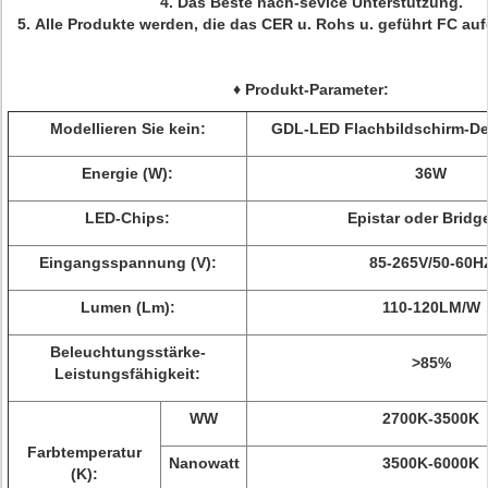
4.
Das Beste nach-sevice Unterstützung.
5.
Alle Produkte werden, die das CER u. Rohs u. geführt FC auf
♦ Produkt-Parameter:
Modellieren Sie kein:
GDL-LED Flachbildschirm-D
Energie (W):
36W
LED-Chips:
Epistar oder Bridg
Eingangsspannung (V):
85-265V/50-60H
Lumen (Lm):
110-120LM/W
Beleuchtungsstärke-
>
85%
Leistungsfähigkeit:
WW
2700K-3500K
Farbtemperatur
Nanowatt
3500K-6000K
(K):