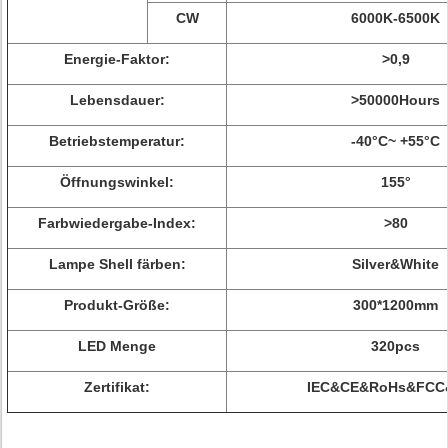
CW
6000K-6500K
Energie-Faktor:
>
0,9
Lebensdauer:
>
50000Hours
Betriebstemperatur:
-40°C~ +55°C
Öffnungswinkel:
155°
Farbwiedergabe-Index:
>
80
Lampe Shell färben:
Silver&White
Produkt-Größe:
300*1200mm
LED Menge
320pcs
Zertifikat:
IEC&CE&RoHs&FCC