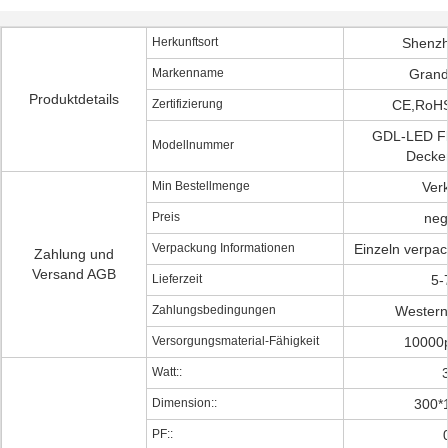
Herkunftsort
Shenzh
Markenname
Grand
Produktdetails
Zertifizierung
CE,RoH
GDL-LED Fl
Modellnummer
Decke
Min Bestellmenge
Verk
Preis
neg
Verpackung Informationen
Einzeln verpac
Zahlung und
Versand AGB
Lieferzeit
5-
Zahlungsbedingungen
Western
Versorgungsmaterial-Fähigkeit
10000
Watt::
Dimension::
300*
PF::