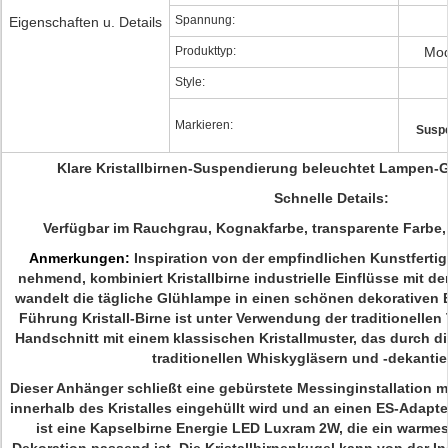
Spannung:
Eigenschaften u. Details
Produkttyp:
Mod
Style:
Markieren:
Susp
Klare Kristallbirnen-Suspendierung beleuchtet Lampen-G
Schnelle Details:
Verfügbar im
Rauchgrau, Kognakfarbe, transparente Farbe,
Anmerkungen:
Inspiration von der empfindlichen Kunstfertig
nehmend, kombiniert Kristallbirne industrielle Einflüsse mit d
wandelt die tägliche Glühlampe in einen schönen dekorativen
Führung Kristall-Birne ist unter Verwendung der traditionelle
Handschnitt mit einem klassischen Kristallmuster, das durch d
traditionellen Whiskygläsern und -dekantie
Dieser Anhänger schließt eine gebürstete Messinginstallation m
innerhalb des Kristalles eingehüllt wird und an einen ES-Adapte
ist eine Kapselbirne Energie LED Luxram 2W, die ein warmes 