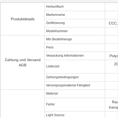
Herkunftsort
Markenname
Produktdetails
Zertifizierung
CCC,
Modellnummer
Min Bestellmenge
Preis
Verpackung Informationen
Poly
Zahlung und Versand
20
AGB
Lieferzeit
Zahlungsbedingungen
Versorgungsmaterial-Fähigkeit
Material:
Rau
Farbe:
trans
Light Source: