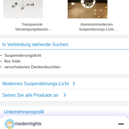
Transparente
Aluminiummodernes
Verzweigungsblasen-
Suspendierungs-Licht-
Glassuspendierungs-Lichter für
unvollständige Kugellampe des
Dinning-Raum dekorativ
acryl-LED für Wohnzimmer
In Verbindung stehende Suchen:
Suspendierungslicht
flos frisbi
verschobenes Deckenleuchten
Modernes Suspendierungs-Licht
Sehen Sie alle Produkte an
Unternehmensprofil
China Lighting Online Marketplace
modernlights