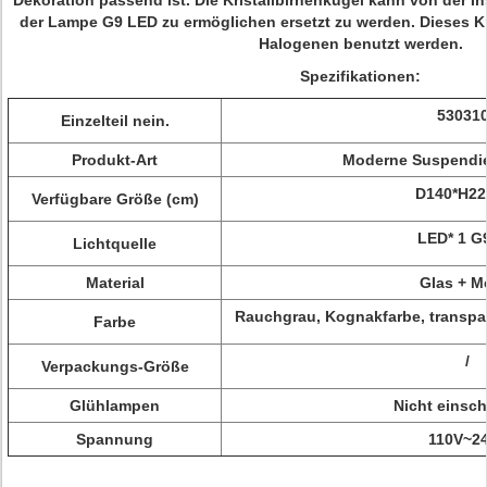
Dekoration passend ist. Die Kristallbirnenkugel kann von der In
der Lampe G9 LED zu ermöglichen ersetzt zu werden. Dieses Kr
Halogenen benutzt werden.
Spezifikationen:
53031
Einzelteil nein.
Produkt-Art
Moderne Suspendi
D140*H2
Verfügbare Größe (cm)
LED* 1 G
Lichtquelle
Material
Glas + Me
Rauchgrau, Kognakfarbe, transpar
Farbe
/
Verpackungs-Größe
Glühlampen
Nicht einsch
Spannung
110V~2