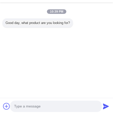
Überprüfte Lieferanten
Trust Seal
Verified Suplier
10:39 PM
Good day, what product are you looking for?
Nach Hause
Alle Produkte
Über uns
Kontakt
Referenzen
Ändern Sie Sprache
Voller Standort
Copyright © 2015 - 2026 China Lighting Online Marketplace.