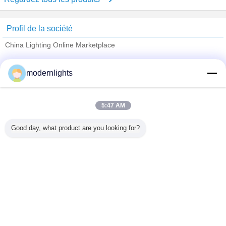
Profil de la société
China Lighting Online Marketplace
Fournisseurs vérifié
modernlights
Trust Seal
Verified Suplier
5:47 AM
Accueil
Good day, what product are you looking for?
Tous les produits
Au sujet de nous
Contactez-nous
Demande de soumission
Changez la langue