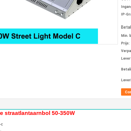
Ingan
IP-Gr
Beta
Min. 
Prijs:
Verpa
Levert
Betal
Lever
Co
e straatlantaarnbol 50-350W
-c