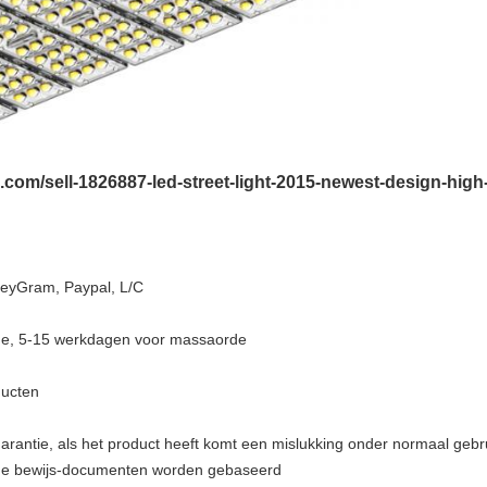
s.com/sell-1826887-led-street-light-2015-newest-design-high
neyGram, Paypal, L/C
rde, 5-15 werkdagen voor massaorde
ducten
arantie, als het product heeft komt een mislukking onder normaal gebru
p de bewijs-documenten worden gebaseerd