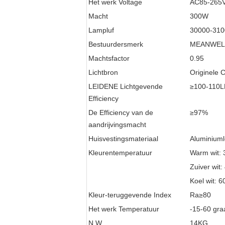
Het werk Voltage
AC85-265
Macht
300W
Lampluf
30000-31
Bestuurdersmerk
MEANWEL
Machtsfactor
0.95
Lichtbron
Originele 
LEIDENE Lichtgevende
≥100-110
Efficiency
De Efficiency van de
≥97%
aandrijvingsmacht
Huisvestingsmateriaal
Aluminiuml
Kleurentemperatuur
Warm wit:
Zuiver wit
Koel wit: 
Kleur-teruggevende Index
Ra≥80
Het werk Temperatuur
-15-60 gra
N.W
14KG