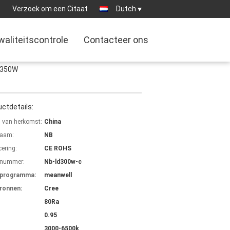
9
Verzoek om een Citaat
Dutch
waliteitscontrole
Contacteer ons
0-350W
ctdetails:
s van herkomst:
China
aam:
NB
cering:
CE ROHS
lnummer:
Nb-ld300w-c
rprogramma:
meanwell
bronnen:
Cree
80Ra
0.95
3000-6500k