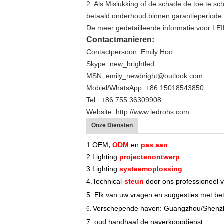
2. Als Mislukking of de schade de toe te sch
betaald onderhoud binnen garantieperiode 
De meer gedetailleerde informatie voor L
Contactmanieren:
Contactpersoon: Emily Hoo
Skype: new_brightled
MSN: emily_newbright@outlook.com
Mobiel/WhatsApp: +86 15018543850
Tel.: +86 755 36309908
Website:
http://www.ledrohs.com
Onze Diensten
1.OEM
, ODM
en
pas aan
.
2.Lighting
projectenontwerp
.
3.Lighting
systeemoplossing
.
4.Technical-
steun
door ons professioneel 
5. Elk van uw vragen en suggesties met betr
Verschepende haven: Guangzhou/Shenzhe
6.
7. oud handhaaf de
naverkoopdienst