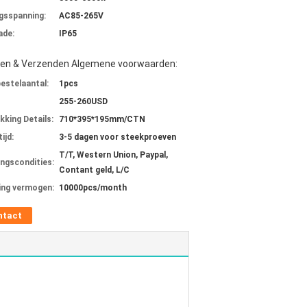
gsspanning:
AC85-265V
ade:
IP65
len & Verzenden Algemene voorwaarden:
bestelaantal:
1pcs
255-260USD
kking Details:
710*395*195mm/CTN
ijd:
3-5 dagen voor steekproeven
T/T, Western Union, Paypal,
ingscondities:
Contant geld, L/C
ing vermogen:
10000pcs/month
ntact