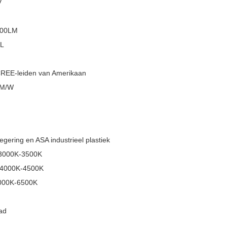
V
000LM
L
CREE-leiden van Amerikaan
LM/W
egering en ASA industrieel plastiek
 3000K-3500K
: 4000K-4500K
6000K-6500K
ad