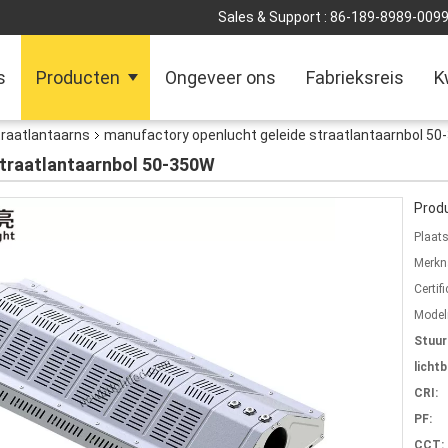
Sales & Support :
86-189-8989-009
s
Producten
Ongeveer ons
Fabrieksreis
K
raatlantaarns
manufactory openlucht geleide straatlantaarnbol 5
straatlantaarnbol 50-350W
Produ
Plaat
Merkn
Certifi
Mode
Stuu
licht
CRI:
PF:
CCT: