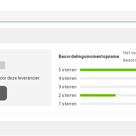
Het vo
Beoordelingsmomentopname
beoord
5 sterren
oor deze leverancier
4 sterren
3 sterren
2 sterren
1 sterren