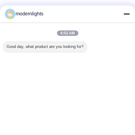
যাচাইকৃত সরবরাহকারী
modernlights
Trust Seal
Verified Suplier
6:52 AM
বাড়ি
Good day, what product are you looking for?
সব পণ্য
আমাদের সম্পর্কে
আমাদের সাথে যোগাযোগ করুন
উদ্ধৃতির জন্য আবেদন
ভাষা পরিবর্তন করুন
সম্পূর্ণ সাইট