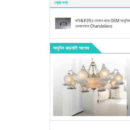
শ্রেষ্ঠ পণ্য
কফি&#39;র দোকান জন্য OEM আধুনি
ভোজনশালা Chandeliers
আধুনিক ঝাড়বাতি আলোর