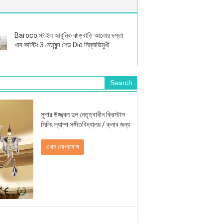
Baroco স্টাইল আধুনিক ঝাড়বাতি আলোর দস্তা
খাদ কাস্টিং 3 নেতৃবৃন্দ শেড Die নিম্নাভিমুখী
সুপার উজ্জ্বল দুল নেতৃত্বাধীন ক্রিস্টাল
সিলিং ল্যাম্প সঙ্গীতবিদ্যালয় / ক্লাব জন্য
এখন যোগাযোগ