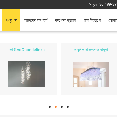
বিক্রয় :
86-189-89
পণ্য
আমাদের সম্পর্কে
কারখানা ভ্রমণ
মান নিয়ন্ত্রণ
যোগা
হোটেলের Chandeliers
আধুনিক সাসপেনশন হাল্কা
hd
hd
hd
hd