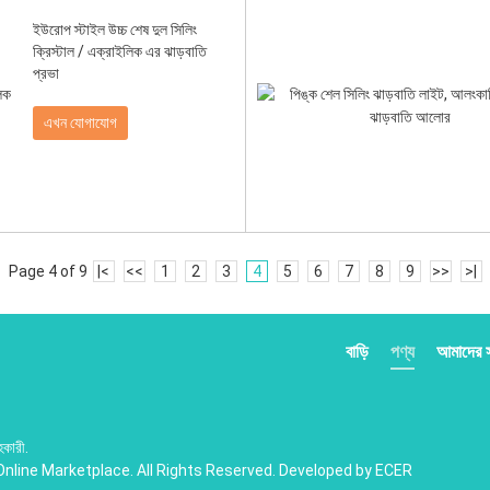
ইউরোপ স্টাইল উচ্চ শেষ দুল সিলিং
ক্রিস্টাল / এক্রাইলিক এর ঝাড়বাতি
প্রভা
এখন যোগাযোগ
Page 4 of 9
|<
<<
1
2
3
4
5
6
7
8
9
>>
>|
বাড়ি
পণ্য
আমাদের সম
কারী.
Online Marketplace. All Rights Reserved. Developed by
ECER