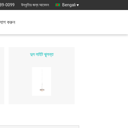
89-0099
উদ্ধৃতির জন্য আবেদন
Bengali
যোগ করুন
দুল লাইট ঝুলন্ত