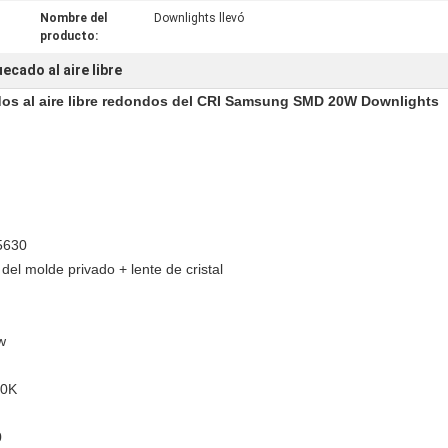
Nombre del
Downlights llevó
producto:
ecado al aire libre
dos al aire libre redondos del CRI Samsung SMD 20W Downlights
5630
 del
molde privado + lente de cristal
w
00K
0