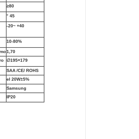
≥80
° 45
-20~ +40
10-80%
amo
1,70
ro
∅195×179
SAA /CE/ ROHS
el 20W±5%
Samsung
IP20