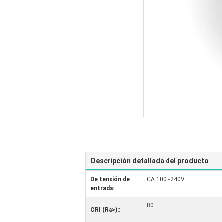
Descripción detallada del producto
De tensión de
CA 100~240V
entrada:
80
CRI (Ra>)::