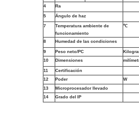
4
Ra
5
Ángulo de haz
7
Temperatura ambiente de
℃
funcionamiento
8
Humedad de las condiciones
9
Peso neto/PC
Kilogr
10
Dimensiones
milímet
11
Certificación
12
Poder
W
13
Microprocesador llevado
14
Grado del IP