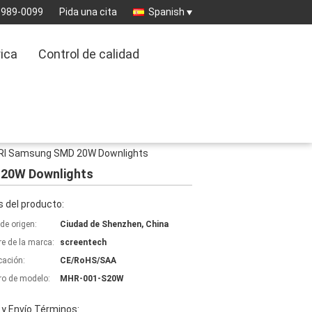
8989-0099
Pida una cita
Spanish
rica
Control de calidad
l CRI Samsung SMD 20W Downlights
D 20W Downlights
 del producto:
de origen:
Ciudad de Shenzhen, China
e de la marca:
screentech
icación:
CE/RoHS/SAA
o de modelo:
MHR-001-S20W
y Envío Términos: