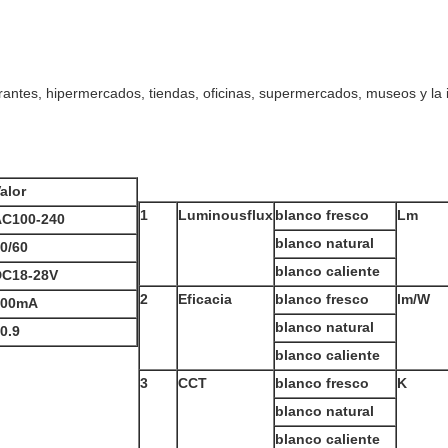
rantes, hipermercados, tiendas, oficinas, supermercados, museos y la i
alor
1
Luminousflux
blanco fresco
Lm
AC100-240
blanco natural
0/60
blanco caliente
DC18-28V
2
Eficacia
blanco fresco
lm/W
700mA
blanco natural
0.9
blanco caliente
3
CCT
blanco fresco
K
blanco natural
blanco caliente