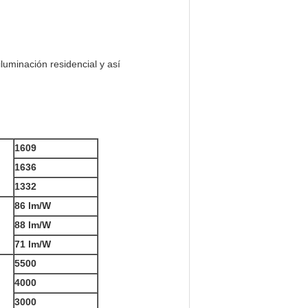
luminación residencial y así
1609
1636
1332
86 lm/W
88 lm/W
71 lm/W
5500
4000
3000