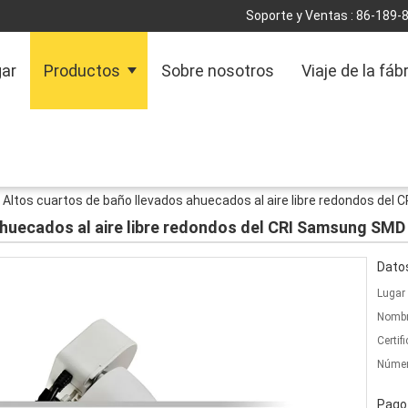
Soporte y Ventas :
86-189-
ar
Productos
Sobre nosotros
Viaje de la fáb
Altos cuartos de baño llevados ahuecados al aire libre redondos de
ahuecados al aire libre redondos del CRI Samsung SM
Datos
Lugar 
Nombr
Certif
Númer
Pago 