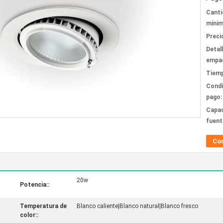
Canti
mínim
Preci
Detal
empa
Tiemp
Condi
pago:
Capac
fuent
Co
20w
Potencia::
Temperatura de
Blanco caliente|Blanco natural|Blanco fresco
color::