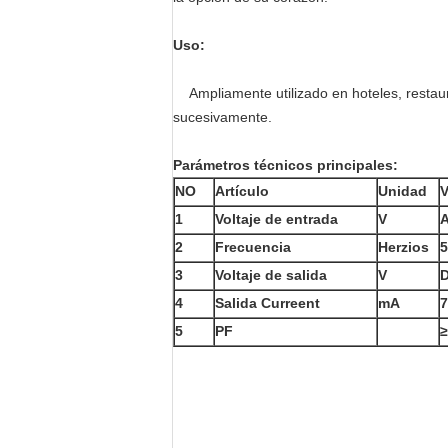
Uso:
Ampliamente utilizado en hoteles, restau
sucesivamente.
Parámetros técnicos principales:
NO
Artículo
Unidad
V
1
Voltaje de entrada
V
2
Frecuencia
Herzios
5
3
Voltaje de salida
V
4
Salida Curreent
mA
5
PF
≥