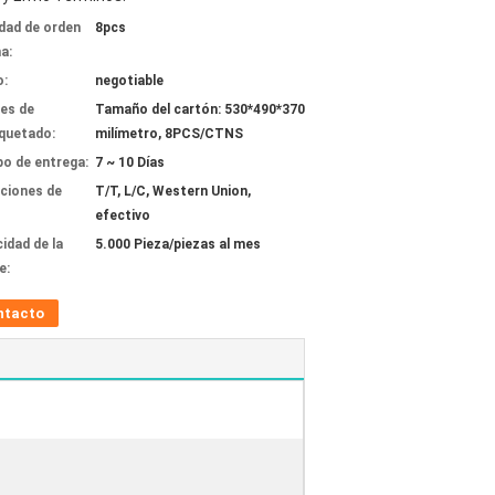
dad de orden
8pcs
a:
o:
negotiable
les de
Tamaño del cartón: 530*490*370
quetado:
milímetro, 8PCS/CTNS
o de entrega:
7 ~ 10 Días
ciones de
T/T, L/C, Western Union,
efectivo
idad de la
5.000 Pieza/piezas al mes
e:
ntacto