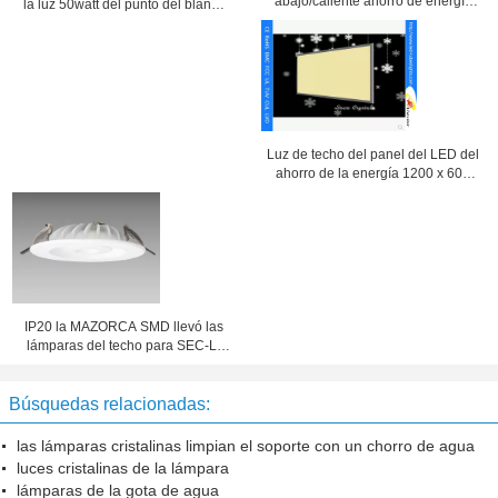
abajo/caliente ahorro de energía
la luz 50watt del punto del blanco
ligero residencial
LED para el hotel
Luz de techo del panel del LED del
ahorro de la energía 1200 x 600
con la aleación de aluminio Shell
ALS-CEI15-34
IP20 la MAZORCA SMD llevó las
lámparas del techo para SEC-L-
DL139 de iluminación industrial
Búsquedas relacionadas:
las lámparas cristalinas limpian el soporte con un chorro de agua
luces cristalinas de la lámpara
lámparas de la gota de agua