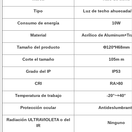
Tipo
Luz de techo ahuecada/
Consumo de energía
10W
Material
Acrílico de Aluminum+Tr
Tamaño del producto
Φ120*H68mm
Corte el tamaño
105m m
Grado del IP
IP53
CRI
RA>80
Temperatura de trabajo
-20°~+40°
Protección ocular
Antideslumbrant
Radiación ULTRAVIOLETA o del
Ninguno
IR