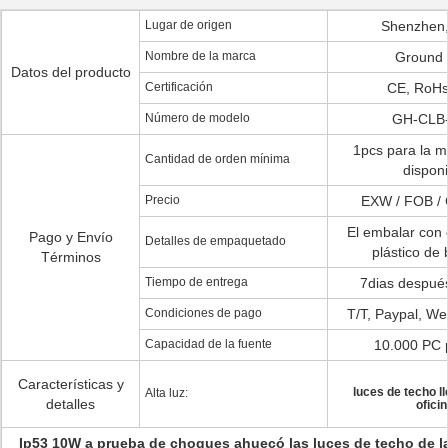
Lugar de origen
Shenzhen,
Nombre de la marca
Ground 
Datos del producto
Certificación
CE, RoHs
Número de modelo
GH-CLB
1pcs para la m
Cantidad de orden mínima
disponi
Precio
EXW / FOB / 
El embalar con
Pago y Envío
Detalles de empaquetado
plástico de 
Términos
Tiempo de entrega
7dias despué
Condiciones de pago
T/T, Paypal, We
Capacidad de la fuente
10.000 PC 
Características y
luces de techo l
Alta luz:
detalles
ofici
Ip53 10W a prueba de choques ahuecó las luces de techo de la