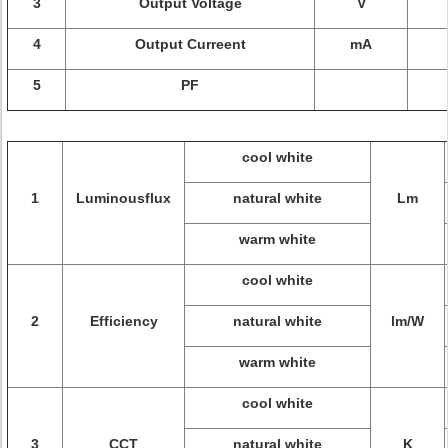
3
Output Voltage
V
4
Output Curreent
mA
5
PF
cool white
1
Luminousflux
natural white
Lm
warm white
cool white
2
Efficiency
natural white
lm/W
warm white
cool white
3
CCT
natural white
K