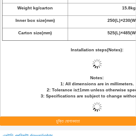
Weight kg/carton
15.8kg
Inner box size(mm)
250(L)×230(W
Carton size(mm)
525(L)×485(W
Installation steps(Notes):
Notes:
1: All dimensions are in millimeters.
2: Tolerance is±1mm unless otherwise spec
3: Specifications are subject to change witho
চুক্তি যোগানদাতা
এলইডি খুপরিকাটা downlights