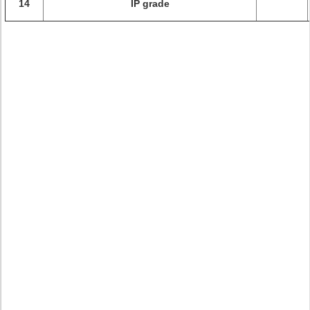
14
IP grade