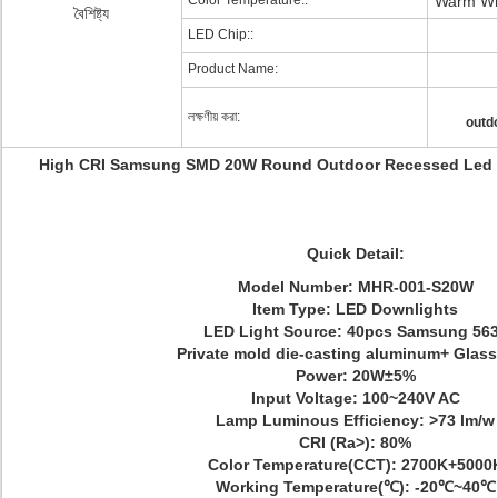
Color Temperature::
Warm Whi
বৈশিষ্ট্য
LED Chip::
Product Name:
লক্ষণীয় করা:
outd
High CRI Samsung SMD 20W Round Outdoor Recessed Led 
Quick Detail:
Model Number:
MHR-001-S20W
Item Type: LED Downlights
LED Light Source: 40pcs Samsung 56
Private mold
die-casting aluminum
+ Glass
Power: 20W±5%
Input Voltage: 100~240V AC
Lamp Luminous Efficiency: >73 lm/w
CRI (Ra>): 80%
Color Temperature(CCT): 2700K+5000
Working Temperature(℃): -20℃~40℃