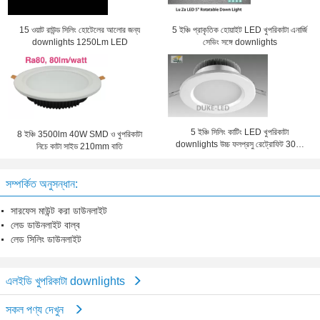
15 ওয়াট রাউন্ড সিলিং হোটেলের আলোর জন্য
5 ইঞ্চি প্রাকৃতিক হোয়াইট LED খুপরিকাটা এনার্জি
downlights 1250Lm LED
সেভিং সঙ্গে downlights
5 ইঞ্চি সিলিং কাটিং LED খুপরিকাটা
8 ইঞ্চি 3500lm 40W SMD ও খুপরিকাটা
downlights উচ্চ ফলপ্রসু রেট্রোফিট 30W
নিচে কাটা সাইড 210mm বাতি
সিএফএল
সম্পর্কিত অনুসন্ধান:
সারফেস মাউন্ট করা ডাউনলাইট
লেড ডাউনলাইট বাল্ব
লেড সিলিং ডাউনলাইট
এলইডি খুপরিকাটা downlights
সকল পণ্য দেখুন