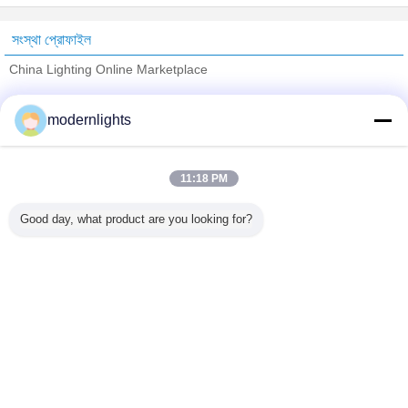
সংস্থা প্রোফাইল
China Lighting Online Marketplace
যাচাইকৃত সরবরাহকারী
modernlights
Trust Seal
Verified Suplier
11:18 PM
বাড়ি
Good day, what product are you looking for?
সব পণ্য
আমাদের সম্পর্কে
আমাদের সাথে যোগাযোগ করুন
উদ্ধৃতির জন্য আবেদন
ভাষা পরিবর্তন করুন