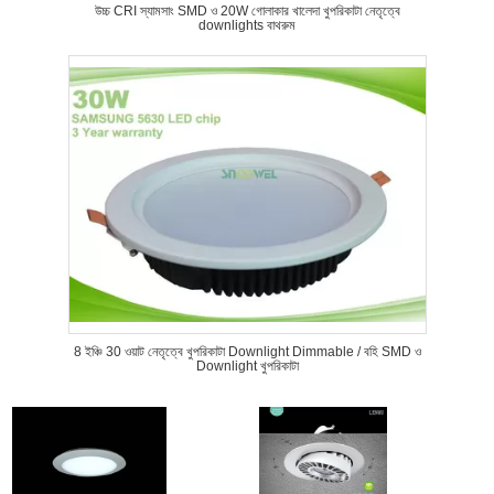
উচ্চ CRI স্যামসাং SMD ও 20W গোলাকার খালেদা খুপরিকাটা নেতৃত্বে
downlights বাথরুম
8 ইঞ্চি 30 ওয়াট নেতৃত্বে খুপরিকাটা Downlight Dimmable / বহি SMD ও
Downlight খুপরিকাটা