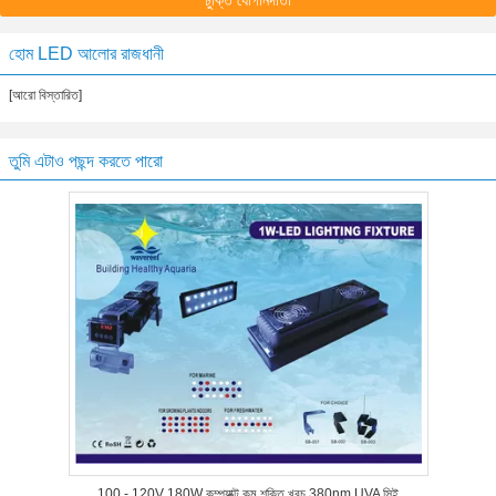
চুক্তি যোগানদাতা
হোম LED আলোর রাজধানী
[আরো বিস্তারিত]
তুমি এটাও পছন্দ করতে পারো
100 - 120V 180W কম্প্যাক্ট কম শক্তি খরচ 380nm UVA সিই