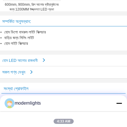
600mm, 900mm, শিল্প আলোর ক্রীড়ানুষ্ঠানের
জন্য 1200MM উজ্জ্বলতা LED প্রভা
সম্পর্কিত অনুসন্ধান:
হোম ডিপো বাথরুম লাইট ফিক্সচার
বাড়ির জন্য সিলিং লাইট
হোম লাইট ফিক্সচার
হোম LED আলোর রাজধানী
সকল পণ্য দেখুন
সংস্থা প্রোফাইল
China Lighting Online Marketplace
modernlights
যাচাইকৃত সরবরাহকারী
Trust Seal
Verified Suplier
4:33 AM