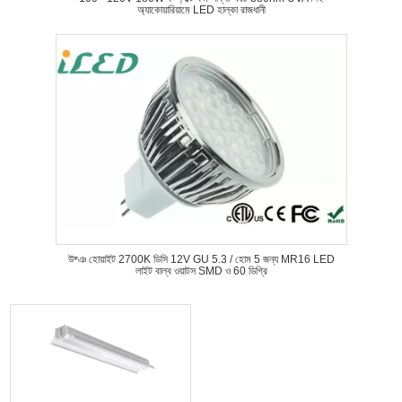
অ্যাকোয়ারিয়ামে LED হাল্কা রাজধানী
উষ্ঞ হোয়াইট 2700K ডিসি 12V GU 5.3 / হোম 5 জন্য MR16 LED
লাইট বাল্ব ওয়াটস SMD ও 60 ডিগ্রি