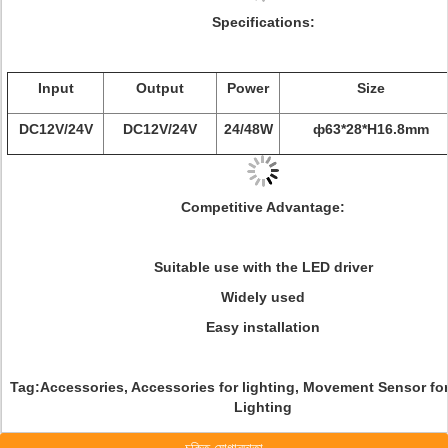
Specifications:
Input
Output
Power
Size
DC12V/24V
DC12V/24V
24/48W
ф63*28*H16.8mm
Competitive Advantage:
Suitable use with the LED driver
Widely used
Easy installation
Tag:
Accessories, Accessories for lighting, Movement Sensor for
Lighting