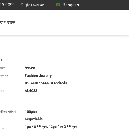
89-0099
উদ্ধৃতির জন্য আবেদন
Bengali
যোগ করুন
বিবরণ:
 স্থল:
চীনে তৈরী
ুলক নাম:
Fashion Jewelry
:
US &European Standards
বার:
AL4033
চাহিদার পরিমাণ:
100pics
negotiable
1pc / OPP ব্যাগ, 12pc / বড় OPP ব্যাগ