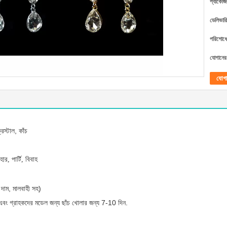
প্যাকেজি
ডেলিভারি
পরিশোধের
যোগানের 
যোগ
িস্টাল, কাঁচ
হার, পার্টি, বিবাহ
দাম, মালবাহী সহ)
এবং গ্রাহকদের মডেল জন্য ছাঁচ খোলার জন্য 7-10 দিন.