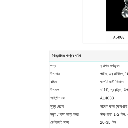
বিস্তারিত পণ্যের বর্ণনা
পণ্য
ফ্যাশন কর্ণভুষন
উপাদান
পাইন, এক্রাইলিক, ক্র
রঙিন
আপনি দাবী হিসাবে
উপলক্ষ
বার্ষিকী, প্রবৃত্তি, উপ
AL4033
আইটেম নংঃ
মূল্য মেয়াদ
সাবেক কাজ (কারখানা 
নমুনা / স্টক জন্য সময়
স্টক জন্য 1-2 দিন, 
ডেলিভারি সময়
20-35 দিন