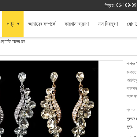
বিক্রয় :
86-189-89
পণ্য
আমাদের সম্পর্কে
কারখানা ভ্রমণ
মান নিয়ন্ত্রণ
যোগা
 ঝাড়বাতি কানের দুল
পণ্যের 
উৎপত্তি
পরিচিতিম
সাক্ষ্যদান
মডেল নম্
প্রদান:
ন্যূনতম 
মূল্য: