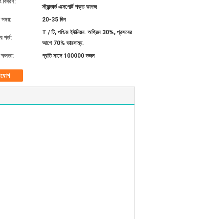
ং বিবরণ:
স্ট্যান্ডার্ড এক্সপোর্ট শক্ত কাগজ
 সময়:
20-35 দিন
T / টি, পশ্চিম ইউনিয়ন. অগ্রিম 30%, প্রসবের
 শর্ত:
আগে 70% ভারসাম্য.
ক্ষমতা:
প্রতি মাসে 100000 ডজন
াযোগ