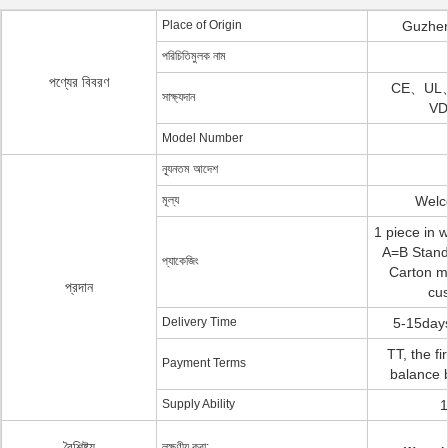
Place of Origin
Guzhen
পরিচিতিমুলক নাম
পণ্যের বিবরণ
CE、UL
সাক্ষ্যদান
V
Model Number
ন্যূনতম আদেশ
মূল্য
Welc
1 piece in 
A=B Standa
প্যাকেজিং
Carton m
প্রদান
cu
Delivery Time
5-15days
TT, the f
Payment Terms
balance b
Supply Ability
1
বৈশিষ্ট্য
লক্ষণীয় করা: