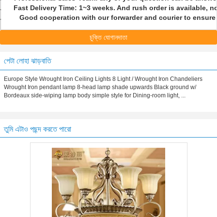
Fast Delivery Time: 1~3 weeks. And rush order is available, n
Good cooperation with our forwarder and courier to ensure o
চুক্তি যোগানদাতা
পেটা লোহা ঝাড়বাতি
Europe Style Wrought Iron Ceiling Lights 8 Light / Wrought Iron Chandeliers
Wrought Iron pendant lamp 8-head lamp shade upwards Black ground w/
Bordeaux side-wiping lamp body simple style for Dining-room light, ...
তুমি এটাও পছন্দ করতে পারো