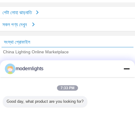
পেটা লোহা ঝাড়বাতি
সকল পণ্য দেখুন
সংস্থা প্রোফাইল
China Lighting Online Marketplace
যাচাইকৃত সরবরাহকারী
modernlights
Trust Seal
Verified Suplier
7:33 PM
বাড়ি
Good day, what product are you looking for?
সব পণ্য
আমাদের সম্পর্কে
আমাদের সাথে যোগাযোগ করুন