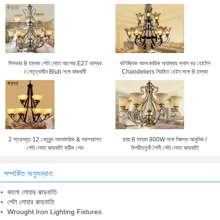
সিলভার 9 হাল্কা পেটা লোহা আলোর E27 ভাস্বর
বাণিজ্যিক আলংকারিক অ্যাম্বার গ্লাস বড় হোটেল
/ নেতৃত্বাধীন Blub সঙ্গে রাজধানী
Chandeliers নিয়মিত চেইন সঙ্গে 9 হাল্কা
2 স্তরসমূহ 12 নেতৃবৃন্দ সমসাময়িক & পরম্পরাগত
ছায়া 8 হাল্কা 800W সঙ্গে নিজস্ব আধুনিক /
পেটা লোহা ঝাড়বাতি ক্রীম শেড
বিপরীতমুখী শৈলী পেটা লোহা ঝাড়বাতি
সম্পর্কিত অনুসন্ধান:
কালো লোহার ঝাড়বাতি
পেটা লোহার ঝাড়বাতি
Wrought Iron Lighting Fixtures