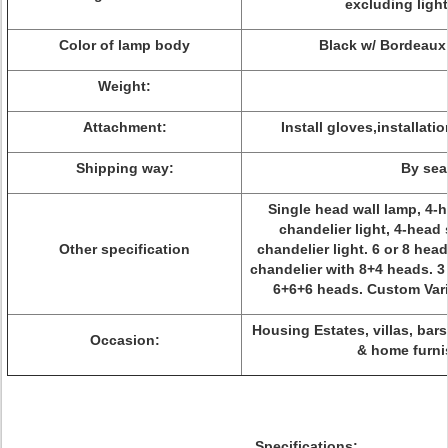
excluding ligh
Color of lamp body
Black w/ Bordeaux
Weight:
Attachment:
Install gloves,installat
Shipping way:
By sea
Single head wall lamp, 4
chandelier light, 4-hea
Other specification
chandelier light. 6 or 8 head
chandelier with 8+4 heads. 3 
6+6+6 heads. Custom Vari
Housing Estates, villas, bars
Occasion:
& home furni
Specifications: