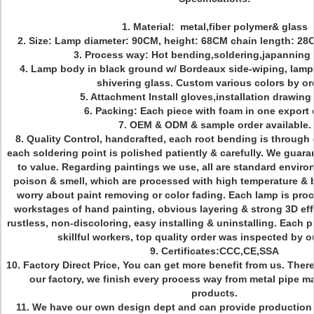
1. Material: metal,fiber polymer& glass
2. Size: Lamp diameter: 90CM, height: 68CM chain length: 28
3. Process way: Hot bending,soldering,japanning
4. Lamp body in black ground w/ Bordeaux side-wiping, lamp 
shivering glass. Custom various colors by or
5. Attachment Install gloves,installation drawin
6. Packing: Each piece with foam in one export 
7. OEM & ODM & sample order available.
8. Quality Control, handcrafted, each root bending is through
each soldering point is polished patiently & carefully. We guaran
to value. Regarding paintings we use, all are standard enviro
poison & smell, which are processed with high temperature & b
worry about paint removing or color fading. Each lamp is proc
workstages of hand painting, obvious layering & strong 3D eff
rustless, non-discoloring, easy installing & uninstalling. Each
skillful workers, top quality order was inspected by o
9. Certificates:CCC,CE,SSA
10. Factory Direct Price, You can get more benefit from us. There
our factory, we finish every process way from metal pipe ma
products.
11. We have our own design dept and can provide production a