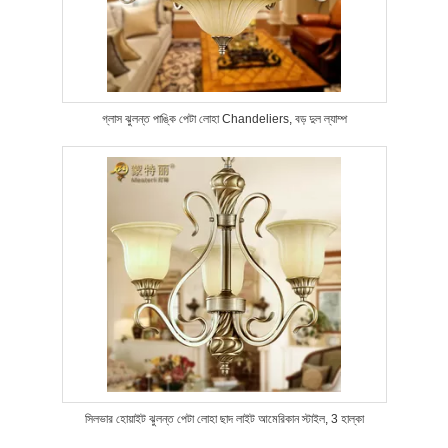
গ্লাস ঝুলন্ত পাঙ্কি পেটা লোহা Chandeliers, বড় দুল ল্যাম্প
সিলভার হোয়াইট ঝুলন্ত পেটা লোহা ছাদ লাইট আমেরিকান স্টাইল, 3 হাল্কা