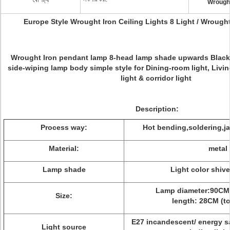
Wrought
Europe Style Wrought Iron Ceiling Lights 8 Light / Wrough
Wrought Iron pendant lamp 8-head lamp shade upwards Blac
side-wiping lamp body simple style for Dining-room light, Livi
light & corridor light
Description:
Process way:
Hot bending,soldering,j
Material:
metal
Lamp shade
Light color shive
Lamp diameter:90CM,
Size:
length: 28CM (t
E27 incandescent/ energy s
Light source